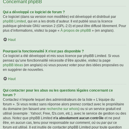
Concernant phpBB
Qui a développé ce logiciel de forum ?
Ce logiciel (dans sa version non modifiée) est développé et distribué par
phpBB Limited
, qui en a les droits d’auteur. Il est publié sous la licence
publique générale GNU version 2 (GPL-2.0) et peut être diffusé librement. Pour
plus d’informations, visitez la page «
À propos de phpBB
» (en anglais).
Haut
Pourquoi la fonctionnalité X n’est pas disponible ?
Ce logiciel a été développé et mis sous licence par phpBB Limited. Si vous
pensez qu’une fonctionnalité nécessite d’être ajoutée, visitez la page
phpBB Ideas
(en anglais) où vous pouvez voter pour des idées proposées ou
en suggérer de nouvelles.
Haut
Qui contacter pour les abus ou les questions légales concernant ce
forum ?
Contactez n’importe lequel des administrateurs de la liste « L’équipe du
forum ». Si vous restez sans réponse alors prenez contact avec le propriétaire
du domaine (en faisant une
recherche sur whois
) ou si un service gratuit est
utilisé (exemple : Yahoo!, Free, f2s.com, etc.), avec le service de gestion ou des
abus. Notez que phpBB Limited
n’a absolument aucun contrôle
et ne peut
être, en aucun cas, tenu pour responsable sur
comment
,
où
ou
par qui
ce
forum est utilisé. Il est inutile de contacter phpBB Limited pour toute question