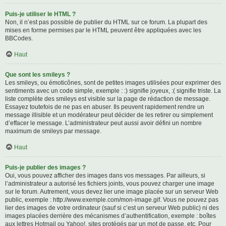
Puis-je utiliser le HTML ?
Non, il n’est pas possible de publier du HTML sur ce forum. La plupart des
mises en forme permises par le HTML peuvent être appliquées avec les
BBCodes.
Haut
Que sont les smileys ?
Les smileys, ou émoticônes, sont de petites images utilisées pour exprimer des
sentiments avec un code simple, exemple : :) signifie joyeux, :( signifie triste. La
liste complète des smileys est visible sur la page de rédaction de message.
Essayez toutefois de ne pas en abuser. Ils peuvent rapidement rendre un
message illisible et un modérateur peut décider de les retirer ou simplement
d’effacer le message. L’administrateur peut aussi avoir défini un nombre
maximum de smileys par message.
Haut
Puis-je publier des images ?
Oui, vous pouvez afficher des images dans vos messages. Par ailleurs, si
l’administrateur a autorisé les fichiers joints, vous pouvez charger une image
sur le forum. Autrement, vous devez lier une image placée sur un serveur Web
public, exemple : http://www.exemple.com/mon-image.gif. Vous ne pouvez pas
lier des images de votre ordinateur (sauf si c’est un serveur Web public) ni des
images placées derrière des mécanismes d’authentification, exemple : boîtes
aux lettres Hotmail ou Yahoo!, sites protégés par un mot de passe, etc. Pour