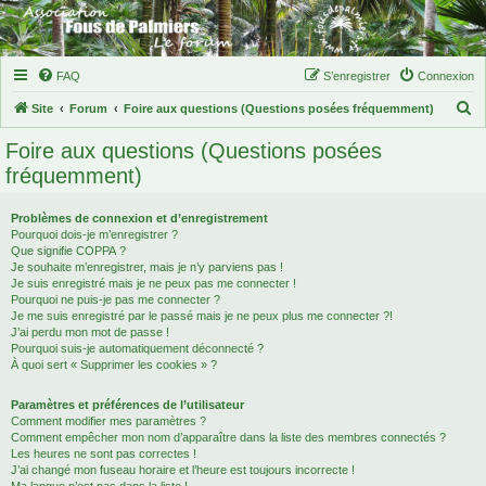
FAQ
S’enregistrer
Connexion
R
Site
Forum
Foire aux questions (Questions posées fréquemment)
e
Foire aux questions (Questions posées
c
fréquemment)
h
e
Problèmes de connexion et d’enregistrement
Pourquoi dois-je m’enregistrer ?
r
Que signifie COPPA ?
c
Je souhaite m’enregistrer, mais je n’y parviens pas !
Je suis enregistré mais je ne peux pas me connecter !
h
Pourquoi ne puis-je pas me connecter ?
Je me suis enregistré par le passé mais je ne peux plus me connecter ?!
e
J’ai perdu mon mot de passe !
r
Pourquoi suis-je automatiquement déconnecté ?
À quoi sert « Supprimer les cookies » ?
Paramètres et préférences de l’utilisateur
Comment modifier mes paramètres ?
Comment empêcher mon nom d’apparaître dans la liste des membres connectés ?
Les heures ne sont pas correctes !
J’ai changé mon fuseau horaire et l’heure est toujours incorrecte !