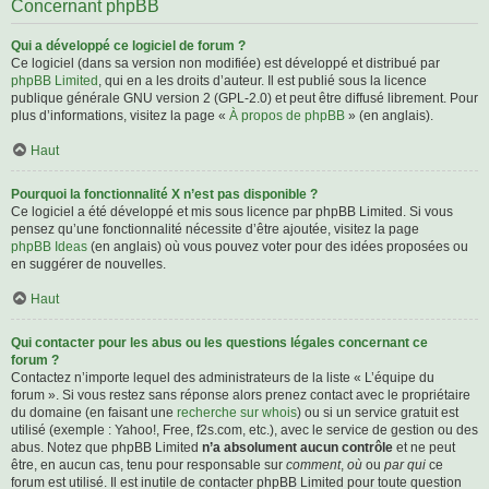
Concernant phpBB
Qui a développé ce logiciel de forum ?
Ce logiciel (dans sa version non modifiée) est développé et distribué par
phpBB Limited
, qui en a les droits d’auteur. Il est publié sous la licence
publique générale GNU version 2 (GPL-2.0) et peut être diffusé librement. Pour
plus d’informations, visitez la page «
À propos de phpBB
» (en anglais).
Haut
Pourquoi la fonctionnalité X n’est pas disponible ?
Ce logiciel a été développé et mis sous licence par phpBB Limited. Si vous
pensez qu’une fonctionnalité nécessite d’être ajoutée, visitez la page
phpBB Ideas
(en anglais) où vous pouvez voter pour des idées proposées ou
en suggérer de nouvelles.
Haut
Qui contacter pour les abus ou les questions légales concernant ce
forum ?
Contactez n’importe lequel des administrateurs de la liste « L’équipe du
forum ». Si vous restez sans réponse alors prenez contact avec le propriétaire
du domaine (en faisant une
recherche sur whois
) ou si un service gratuit est
utilisé (exemple : Yahoo!, Free, f2s.com, etc.), avec le service de gestion ou des
abus. Notez que phpBB Limited
n’a absolument aucun contrôle
et ne peut
être, en aucun cas, tenu pour responsable sur
comment
,
où
ou
par qui
ce
forum est utilisé. Il est inutile de contacter phpBB Limited pour toute question