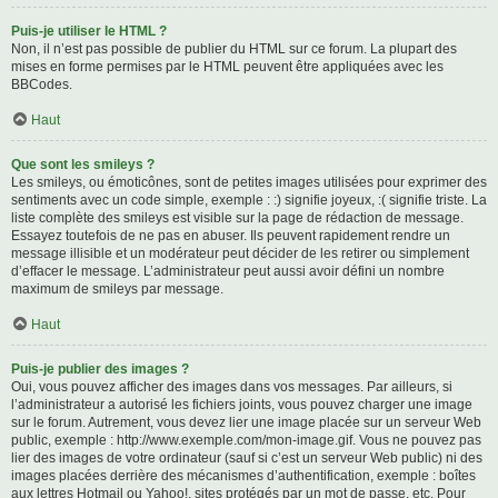
Puis-je utiliser le HTML ?
Non, il n’est pas possible de publier du HTML sur ce forum. La plupart des
mises en forme permises par le HTML peuvent être appliquées avec les
BBCodes.
Haut
Que sont les smileys ?
Les smileys, ou émoticônes, sont de petites images utilisées pour exprimer des
sentiments avec un code simple, exemple : :) signifie joyeux, :( signifie triste. La
liste complète des smileys est visible sur la page de rédaction de message.
Essayez toutefois de ne pas en abuser. Ils peuvent rapidement rendre un
message illisible et un modérateur peut décider de les retirer ou simplement
d’effacer le message. L’administrateur peut aussi avoir défini un nombre
maximum de smileys par message.
Haut
Puis-je publier des images ?
Oui, vous pouvez afficher des images dans vos messages. Par ailleurs, si
l’administrateur a autorisé les fichiers joints, vous pouvez charger une image
sur le forum. Autrement, vous devez lier une image placée sur un serveur Web
public, exemple : http://www.exemple.com/mon-image.gif. Vous ne pouvez pas
lier des images de votre ordinateur (sauf si c’est un serveur Web public) ni des
images placées derrière des mécanismes d’authentification, exemple : boîtes
aux lettres Hotmail ou Yahoo!, sites protégés par un mot de passe, etc. Pour