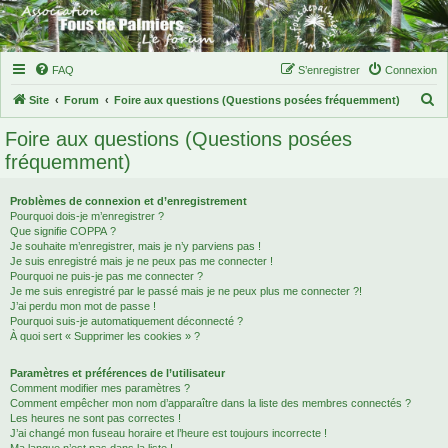
FAQ
S’enregistrer
Connexion
R
Site
Forum
Foire aux questions (Questions posées fréquemment)
e
Foire aux questions (Questions posées
c
fréquemment)
h
e
Problèmes de connexion et d’enregistrement
Pourquoi dois-je m’enregistrer ?
r
Que signifie COPPA ?
c
Je souhaite m’enregistrer, mais je n’y parviens pas !
Je suis enregistré mais je ne peux pas me connecter !
h
Pourquoi ne puis-je pas me connecter ?
Je me suis enregistré par le passé mais je ne peux plus me connecter ?!
e
J’ai perdu mon mot de passe !
r
Pourquoi suis-je automatiquement déconnecté ?
À quoi sert « Supprimer les cookies » ?
Paramètres et préférences de l’utilisateur
Comment modifier mes paramètres ?
Comment empêcher mon nom d’apparaître dans la liste des membres connectés ?
Les heures ne sont pas correctes !
J’ai changé mon fuseau horaire et l’heure est toujours incorrecte !