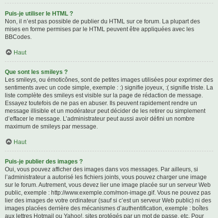
Puis-je utiliser le HTML ?
Non, il n’est pas possible de publier du HTML sur ce forum. La plupart des
mises en forme permises par le HTML peuvent être appliquées avec les
BBCodes.
Haut
Que sont les smileys ?
Les smileys, ou émoticônes, sont de petites images utilisées pour exprimer des
sentiments avec un code simple, exemple : :) signifie joyeux, :( signifie triste. La
liste complète des smileys est visible sur la page de rédaction de message.
Essayez toutefois de ne pas en abuser. Ils peuvent rapidement rendre un
message illisible et un modérateur peut décider de les retirer ou simplement
d’effacer le message. L’administrateur peut aussi avoir défini un nombre
maximum de smileys par message.
Haut
Puis-je publier des images ?
Oui, vous pouvez afficher des images dans vos messages. Par ailleurs, si
l’administrateur a autorisé les fichiers joints, vous pouvez charger une image
sur le forum. Autrement, vous devez lier une image placée sur un serveur Web
public, exemple : http://www.exemple.com/mon-image.gif. Vous ne pouvez pas
lier des images de votre ordinateur (sauf si c’est un serveur Web public) ni des
images placées derrière des mécanismes d’authentification, exemple : boîtes
aux lettres Hotmail ou Yahoo!, sites protégés par un mot de passe, etc. Pour