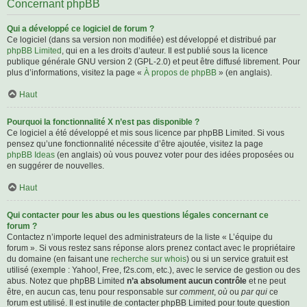
Concernant phpBB
Qui a développé ce logiciel de forum ?
Ce logiciel (dans sa version non modifiée) est développé et distribué par
phpBB Limited
, qui en a les droits d’auteur. Il est publié sous la licence
publique générale GNU version 2 (GPL-2.0) et peut être diffusé librement. Pour
plus d’informations, visitez la page «
À propos de phpBB
» (en anglais).
Haut
Pourquoi la fonctionnalité X n’est pas disponible ?
Ce logiciel a été développé et mis sous licence par phpBB Limited. Si vous
pensez qu’une fonctionnalité nécessite d’être ajoutée, visitez la page
phpBB Ideas
(en anglais) où vous pouvez voter pour des idées proposées ou
en suggérer de nouvelles.
Haut
Qui contacter pour les abus ou les questions légales concernant ce
forum ?
Contactez n’importe lequel des administrateurs de la liste « L’équipe du
forum ». Si vous restez sans réponse alors prenez contact avec le propriétaire
du domaine (en faisant une
recherche sur whois
) ou si un service gratuit est
utilisé (exemple : Yahoo!, Free, f2s.com, etc.), avec le service de gestion ou des
abus. Notez que phpBB Limited
n’a absolument aucun contrôle
et ne peut
être, en aucun cas, tenu pour responsable sur
comment
,
où
ou
par qui
ce
forum est utilisé. Il est inutile de contacter phpBB Limited pour toute question