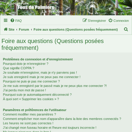
FAQ
S’enregistrer
Connexion
R
Site
Forum
Foire aux questions (Questions posées fréquemment)
e
Foire aux questions (Questions posées
c
fréquemment)
h
e
Problèmes de connexion et d’enregistrement
Pourquoi dois-je m’enregistrer ?
r
Que signifie COPPA ?
c
Je souhaite m’enregistrer, mais je n’y parviens pas !
Je suis enregistré mais je ne peux pas me connecter !
h
Pourquoi ne puis-je pas me connecter ?
Je me suis enregistré par le passé mais je ne peux plus me connecter ?!
e
J’ai perdu mon mot de passe !
r
Pourquoi suis-je automatiquement déconnecté ?
À quoi sert « Supprimer les cookies » ?
Paramètres et préférences de l’utilisateur
Comment modifier mes paramètres ?
Comment empêcher mon nom d’apparaître dans la liste des membres connectés ?
Les heures ne sont pas correctes !
J’ai changé mon fuseau horaire et l’heure est toujours incorrecte !