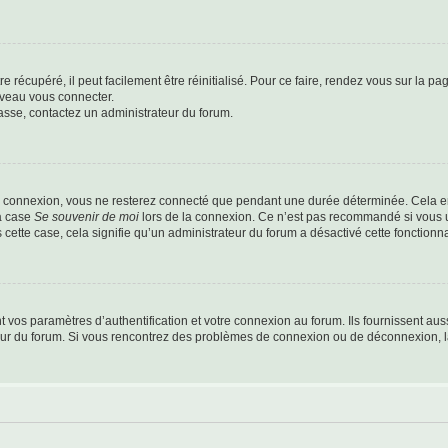
 récupéré, il peut facilement être réinitialisé. Pour ce faire, rendez vous sur la p
uveau vous connecter.
passe, contactez un administrateur du forum.
e connexion, vous ne resterez connecté que pendant une durée déterminée. Cela em
la case
Se souvenir de moi
lors de la connexion. Ce n’est pas recommandé si vous u
s cette case, cela signifie qu’un administrateur du forum a désactivé cette fonctionna
os paramètres d’authentification et votre connexion au forum. Ils fournissent aussi
teur du forum. Si vous rencontrez des problèmes de connexion ou de déconnexion, l