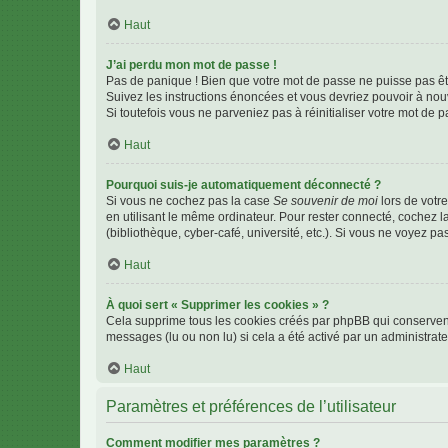
Haut
J’ai perdu mon mot de passe !
Pas de panique ! Bien que votre mot de passe ne puisse pas être
Suivez les instructions énoncées et vous devriez pouvoir à no
Si toutefois vous ne parveniez pas à réinitialiser votre mot de 
Haut
Pourquoi suis-je automatiquement déconnecté ?
Si vous ne cochez pas la case
Se souvenir de moi
lors de votr
en utilisant le même ordinateur. Pour rester connecté, cochez 
(bibliothèque, cyber-café, université, etc.). Si vous ne voyez pa
Haut
À quoi sert « Supprimer les cookies » ?
Cela supprime tous les cookies créés par phpBB qui conservent v
messages (lu ou non lu) si cela a été activé par un administra
Haut
Paramètres et préférences de l’utilisateur
Comment modifier mes paramètres ?