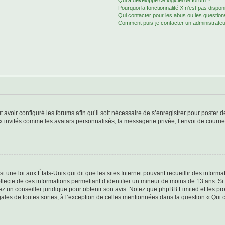
Qui a développé ce logiciel de forum ?
Pourquoi la fonctionnalité X n’est pas dispon
Qui contacter pour les abus ou les questio
Comment puis-je contacter un administrateu
t avoir configuré les forums afin qu’il soit nécessaire de s’enregistrer pour poster
x invités comme les avatars personnalisés, la messagerie privée, l’envoi de courri
t une loi aux États-Unis qui dit que les sites Internet pouvant recueillir des infor
ollecte de ces informations permettant d’identifier un mineur de moins de 13 ans. S
tez un conseiller juridique pour obtenir son avis. Notez que phpBB Limited et les pr
gales de toutes sortes, à l’exception de celles mentionnées dans la question « Qui