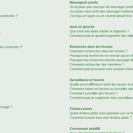
Messagerie privée
Je ne peux pas envoyer de messages privé
Je reçois sans arrêt des messages indésira
 connectés ?
J’ai reçu un spam ou un courriel abusif d’u
Amis et ignorés
Que sont mes listes d’amis et d’ignorés ?
?
Comment puis-je ajouter/supprimer des utilis
Recherche dans les forums
e connecter !?
Comment rechercher dans les forums ?
Pourquoi ma recherche ne renvoie aucun ré
Pourquoi ma recherche renvoie une page bl
Comment rechercher des membres ?
Comment puis-je trouver mes propres mess
Surveillance et favoris
Quelle est la différence entre les favoris et l
Comment mettre en favoris ou surveiller des
Comment surveiller des forums ?
Comment puis-je supprimer mes surveillanc
message ?
Fichiers joints
Quels fichiers joints sont autorisés sur ce f
Comment trouver tous mes fichiers joints ?
Concernant phpBB