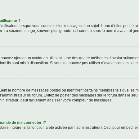
tilisateur ?
utilisateur lorsque vous consultez les messages d’un sujet. L’une d’elles peut êtr
rum. La seconde image, souvent plus grande, est connue sous le nom d’avatar et 
s pouvez ajouter un avatar en utilisant l’une des quatre méthodes d’avatar suivantes 
ont ils sont mis à disposition. Si vous ne pouvez pas utiliser d’avatar, contactez un
iquent le nombre de messages postés ou identifient certains membres tels que les 
ar l’administrateur du forum. Évitez de poster des messages sur le forum dans le seu
ministrateur) peut facilement abaisser votre compteur de messages.
mande de me connecter !?
re intégré (si la fonction a été activée par l’administrateur). Ceci pour empêcher l’u