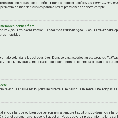
ockés dans notre base de données. Pour les modifier, accédez au
Panneau de l’util
 permettra de modifier tous les paramètres et préférences de votre compte.
s membres connectés ?
forum », vous trouverez l’option
Cacher mon statut en ligne
. Si vous activez cette o
es invisibles.
ifférent de celui dans lequel vous êtes. Dans ce cas, accédez au
panneau de l’utilisa
ney, etc.). Notez que la modification du fuseau horaire, comme la plupart des para
ecte !
aire et que l’heure est toujours incorrecte, il se peut que le serveur ne soit pas à
installé votre langue ou bien que personne n’ait encore traduit phpBB dans votre l
s à créer et partager une nouvelle traduction. Vous trouverez plus d’informations sur l