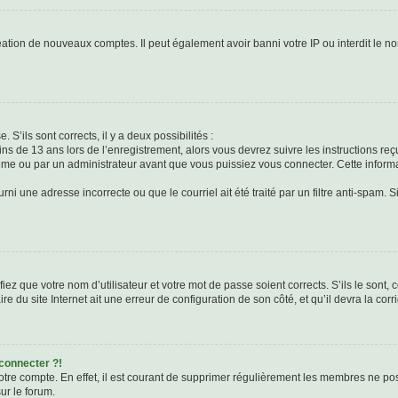
réation de nouveaux comptes. Il peut également avoir banni votre IP ou interdit le no
 S’ils sont corrects, il y a deux possibilités :
ins de 13 ans lors de l’enregistrement, alors vous devrez suivre les instructions r
me ou par un administrateur avant que vous puissiez vous connecter. Cette informat
rni une adresse incorrecte ou que le courriel ait été traité par un filtre anti-spam. S
iez que votre nom d’utilisateur et votre mot de passe soient corrects. S’ils le sont,
e du site Internet ait une erreur de configuration de son côté, et qu’il devra la corri
 connecter ?!
votre compte. En effet, il est courant de supprimer régulièrement les membres ne pos
ur le forum.