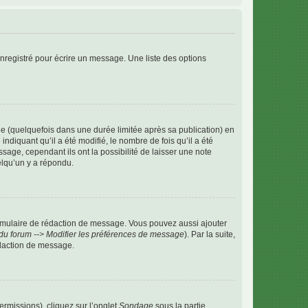
nregistré pour écrire un message. Une liste des options
 (quelquefois dans une durée limitée après sa publication) en
iquant qu’il a été modifié, le nombre de fois qu’il a été
sage, cependant ils ont la possibilité de laisser une note
elqu’un y a répondu.
rmulaire de rédaction de message. Vous pouvez aussi ajouter
du forum --> Modifier les préférences de message
). Par la suite,
daction de message.
ermissions), cliquez sur l’onglet
Sondage
sous la partie