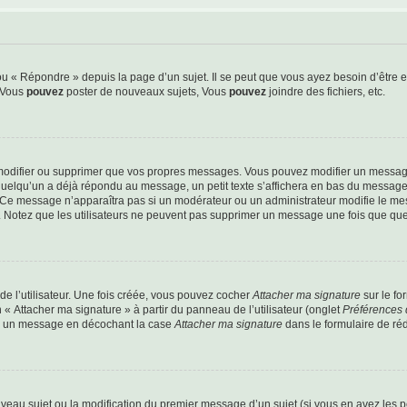
 « Répondre » depuis la page d’un sujet. Il se peut que vous ayez besoin d’être e
: Vous
pouvez
poster de nouveaux sujets, Vous
pouvez
joindre des fichiers, etc.
modifier ou supprimer que vos propres messages. Vous pouvez modifier un message
lqu’un a déjà répondu au message, un petit texte s’affichera en bas du message ind
n. Ce message n’apparaîtra pas si un modérateur ou un administrateur modifie le mes
ive. Notez que les utilisateurs ne peuvent pas supprimer un message une fois que qu
e l’utilisateur. Une fois créée, vous pouvez cocher
Attacher ma signature
sur le fo
 « Attacher ma signature » à partir du panneau de l’utilisateur (onglet
Préférences 
 à un message en décochant la case
Attacher ma signature
dans le formulaire de ré
ouveau sujet ou la modification du premier message d’un sujet (si vous en avez les p