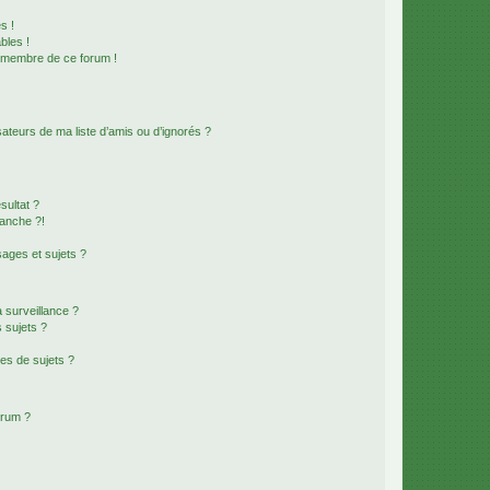
s !
bles !
n membre de ce forum !
ateurs de ma liste d’amis ou d’ignorés ?
sultat ?
anche ?!
ages et sujets ?
a surveillance ?
 sujets ?
es de sujets ?
orum ?