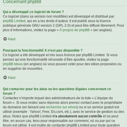
Concernant phpBB
Qui a développé ce logiciel de forum ?
Ce logiciel (dans sa version non modifiée) est développé et distribué par
phpBB Limited
, qui en a les droits d’auteur. Il est publié sous la licence
publique générale GNU version 2 (GPL-2.0) et peut être diffusé librement. Pour
plus d’informations, visitez la page «
À propos de phpBB
» (en anglais).
Haut
Pourquoi la fonctionnalité X n’est pas disponible ?
Ce logiciel a été développé et mis sous licence par phpBB Limited. Si vous
pensez qu’une fonctionnalité nécessite d’être ajoutée, visitez la page
phpBB Ideas
(en anglais) où vous pouvez voter pour des idées proposées ou
en suggérer de nouvelles.
Haut
Qui contacter pour les abus ou les questions légales concernant ce
forum ?
Contactez n’importe lequel des administrateurs de la liste « L’équipe du
forum ». Si vous restez sans réponse alors prenez contact avec le propriétaire
du domaine (en faisant une
recherche sur whois
) ou si un service gratuit est
utilisé (exemple : Yahoo!, Free, f2s.com, etc.), avec le service de gestion ou des
abus. Notez que phpBB Limited
n’a absolument aucun contrôle
et ne peut
être, en aucun cas, tenu pour responsable sur
comment
,
où
ou
par qui
ce
forum est utilisé. Il est inutile de contacter phpBB Limited pour toute question