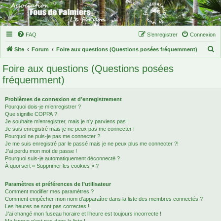
FAQ
S’enregistrer
Connexion
R
Site
Forum
Foire aux questions (Questions posées fréquemment)
e
Foire aux questions (Questions posées
c
fréquemment)
h
e
Problèmes de connexion et d’enregistrement
Pourquoi dois-je m’enregistrer ?
r
Que signifie COPPA ?
c
Je souhaite m’enregistrer, mais je n’y parviens pas !
Je suis enregistré mais je ne peux pas me connecter !
h
Pourquoi ne puis-je pas me connecter ?
Je me suis enregistré par le passé mais je ne peux plus me connecter ?!
e
J’ai perdu mon mot de passe !
r
Pourquoi suis-je automatiquement déconnecté ?
À quoi sert « Supprimer les cookies » ?
Paramètres et préférences de l’utilisateur
Comment modifier mes paramètres ?
Comment empêcher mon nom d’apparaître dans la liste des membres connectés ?
Les heures ne sont pas correctes !
J’ai changé mon fuseau horaire et l’heure est toujours incorrecte !