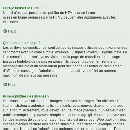
Puis-je utiliser le HTML ?
Non, il n’est pas possible de publier du HTML sur ce forum. La plupart des
mises en forme permises par le HTML peuvent être appliquées avec les
BBCodes.
Haut
Que sont les smileys ?
Les smileys, ou émoticônes, sont de petites images utilisées pour exprimer des
sentiments avec un code simple, exemple : :) signifie joyeux, :( signifie triste. La
liste complète des smileys est visible sur la page de rédaction de message.
Essayez toutefois de ne pas en abuser. Ils peuvent rapidement rendre un
message illisible et un modérateur peut décider de les retirer ou simplement
d’effacer le message. L’administrateur peut aussi avoir défini un nombre
maximum de smileys par message.
Haut
Puis-je publier des images ?
Oui, vous pouvez afficher des images dans vos messages. Par ailleurs, si
l’administrateur a autorisé les fichiers joints, vous pouvez charger une image
sur le forum. Autrement, vous devez lier une image placée sur un serveur Web
public, exemple : http://www.exemple.com/mon-image.gif. Vous ne pouvez pas
lier des images de votre ordinateur (sauf si c’est un serveur Web public) ni des
images placées derrière des mécanismes d’authentification, exemple : boîtes
aux lettres Hotmail ou Yahoo!, sites protégés par un mot de passe, etc. Pour