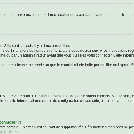
réation de nouveaux comptes. Il peut également avoir banni votre IP ou interdit le no
 S’ils sont corrects, il y a deux possibilités :
ins de 13 ans lors de l’enregistrement, alors vous devrez suivre les instructions r
me ou par un administrateur avant que vous puissiez vous connecter. Cette informat
rni une adresse incorrecte ou que le courriel ait été traité par un filtre anti-spam. S
iez que votre nom d’utilisateur et votre mot de passe soient corrects. S’ils le sont,
e du site Internet ait une erreur de configuration de son côté, et qu’il devra la corri
 connecter ?!
votre compte. En effet, il est courant de supprimer régulièrement les membres ne pos
ur le forum.