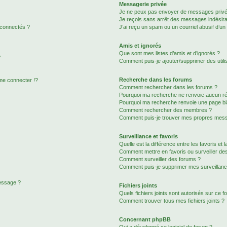
Messagerie privée
Je ne peux pas envoyer de messages privé
Je reçois sans arrêt des messages indésira
 connectés ?
J’ai reçu un spam ou un courriel abusif d’u
Amis et ignorés
Que sont mes listes d’amis et d’ignorés ?
?
Comment puis-je ajouter/supprimer des utilis
Recherche dans les forums
e connecter !?
Comment rechercher dans les forums ?
Pourquoi ma recherche ne renvoie aucun ré
Pourquoi ma recherche renvoie une page bl
Comment rechercher des membres ?
Comment puis-je trouver mes propres mess
Surveillance et favoris
Quelle est la différence entre les favoris et l
Comment mettre en favoris ou surveiller des
Comment surveiller des forums ?
Comment puis-je supprimer mes surveillanc
message ?
Fichiers joints
Quels fichiers joints sont autorisés sur ce f
Comment trouver tous mes fichiers joints ?
Concernant phpBB