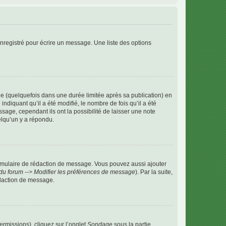
nregistré pour écrire un message. Une liste des options
 (quelquefois dans une durée limitée après sa publication) en
iquant qu’il a été modifié, le nombre de fois qu’il a été
sage, cependant ils ont la possibilité de laisser une note
elqu’un y a répondu.
rmulaire de rédaction de message. Vous pouvez aussi ajouter
du forum --> Modifier les préférences de message
). Par la suite,
daction de message.
ermissions), cliquez sur l’onglet
Sondage
sous la partie