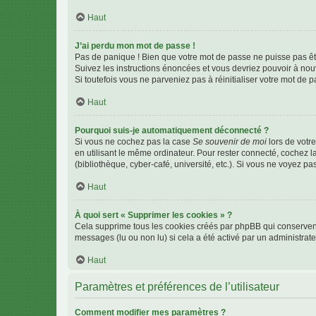
Haut
J’ai perdu mon mot de passe !
Pas de panique ! Bien que votre mot de passe ne puisse pas être
Suivez les instructions énoncées et vous devriez pouvoir à no
Si toutefois vous ne parveniez pas à réinitialiser votre mot de 
Haut
Pourquoi suis-je automatiquement déconnecté ?
Si vous ne cochez pas la case
Se souvenir de moi
lors de votr
en utilisant le même ordinateur. Pour rester connecté, cochez 
(bibliothèque, cyber-café, université, etc.). Si vous ne voyez pa
Haut
À quoi sert « Supprimer les cookies » ?
Cela supprime tous les cookies créés par phpBB qui conservent v
messages (lu ou non lu) si cela a été activé par un administra
Haut
Paramètres et préférences de l’utilisateur
Comment modifier mes paramètres ?