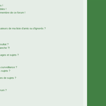
s !
bles !
n membre de ce forum !
ateurs de ma liste d’amis ou d’ignorés ?
sultat ?
anche ?!
ages et sujets ?
a surveillance ?
 sujets ?
es de sujets ?
orum ?