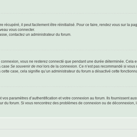
 récupéré, il peut facilement être réinitialisé. Pour ce faire, rendez vous sur la p
uveau vous connecter.
passe, contactez un administrateur du forum.
e connexion, vous ne resterez connecté que pendant une durée déterminée. Cela em
la case
Se souvenir de moi
lors de la connexion. Ce n’est pas recommandé si vous u
s cette case, cela signifie qu’un administrateur du forum a désactivé cette fonctionna
os paramètres d’authentification et votre connexion au forum. Ils fournissent aussi
teur du forum. Si vous rencontrez des problèmes de connexion ou de déconnexion, l