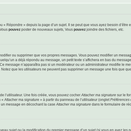
 « Répondre » depuis la page d’un sujet. Il se peut que vous ayez besoin d’être e
: Vous
pouvez
poster de nouveaux sujets, Vous
pouvez
joindre des fichiers, etc.
modifier ou supprimer que vos propres messages. Vous pouvez modifier un message
lqu’un a déjà répondu au message, un petit texte s’affichera en bas du message ind
n. Ce message n’apparaîtra pas si un modérateur ou un administrateur modifie le mes
ive. Notez que les utilisateurs ne peuvent pas supprimer un message une fois que qu
e l’utilisateur. Une fois créée, vous pouvez cocher
Attacher ma signature
sur le fo
 « Attacher ma signature » à partir du panneau de l’utilisateur (onglet
Préférences 
 à un message en décochant la case
Attacher ma signature
dans le formulaire de ré
ouveau sujet ou la modification du premier message d’un sujet (si vous en avez les p