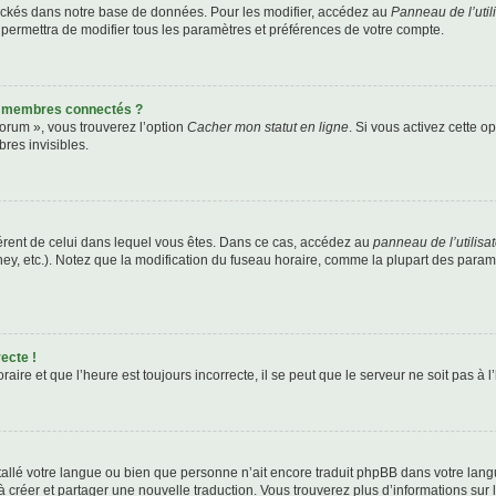
ockés dans notre base de données. Pour les modifier, accédez au
Panneau de l’util
 permettra de modifier tous les paramètres et préférences de votre compte.
s membres connectés ?
forum », vous trouverez l’option
Cacher mon statut en ligne
. Si vous activez cette o
es invisibles.
ifférent de celui dans lequel vous êtes. Dans ce cas, accédez au
panneau de l’utilisa
ney, etc.). Notez que la modification du fuseau horaire, comme la plupart des para
ecte !
aire et que l’heure est toujours incorrecte, il se peut que le serveur ne soit pas à
installé votre langue ou bien que personne n’ait encore traduit phpBB dans votre l
s à créer et partager une nouvelle traduction. Vous trouverez plus d’informations sur l