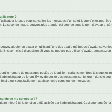
tilisateur ?
utilisateur lorsque vous consultez les messages d’un sujet. L’une d’elles peut êtr
rum. La seconde image, souvent plus grande, est connue sous le nom d’avatar et 
s pouvez ajouter un avatar en utilisant l’une des quatre méthodes d’avatar suivantes 
ont ils sont mis à disposition. Si vous ne pouvez pas utiliser d’avatar, contactez un
iquent le nombre de messages postés ou identifient certains membres tels que les 
ar l’administrateur du forum. Évitez de poster des messages sur le forum dans le seu
ministrateur) peut facilement abaisser votre compteur de messages.
mande de me connecter !?
re intégré (si la fonction a été activée par l’administrateur). Ceci pour empêcher l’u