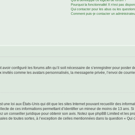
Qui a développé ce logiciel de forum ?
Pourquoi la fonctionnalité X n’est pas dispon
Qui contacter pour les abus ou les questio
Comment puis-je contacter un administrateu
t avoir configuré les forums afin qu’il soit nécessaire de s’enregistrer pour poster
x invités comme les avatars personnalisés, la messagerie privée, l’envoi de courri
t une loi aux États-Unis qui dit que les sites Internet pouvant recueillir des infor
ollecte de ces informations permettant d’identifier un mineur de moins de 13 ans. S
tez un conseiller juridique pour obtenir son avis. Notez que phpBB Limited et les pr
gales de toutes sortes, à l’exception de celles mentionnées dans la question « Qui