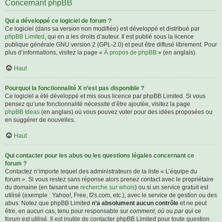
Concernant phpBB
Qui a développé ce logiciel de forum ?
Ce logiciel (dans sa version non modifiée) est développé et distribué par
phpBB Limited
, qui en a les droits d’auteur. Il est publié sous la licence
publique générale GNU version 2 (GPL-2.0) et peut être diffusé librement. Pour
plus d’informations, visitez la page «
À propos de phpBB
» (en anglais).
Haut
Pourquoi la fonctionnalité X n’est pas disponible ?
Ce logiciel a été développé et mis sous licence par phpBB Limited. Si vous
pensez qu’une fonctionnalité nécessite d’être ajoutée, visitez la page
phpBB Ideas
(en anglais) où vous pouvez voter pour des idées proposées ou
en suggérer de nouvelles.
Haut
Qui contacter pour les abus ou les questions légales concernant ce
forum ?
Contactez n’importe lequel des administrateurs de la liste « L’équipe du
forum ». Si vous restez sans réponse alors prenez contact avec le propriétaire
du domaine (en faisant une
recherche sur whois
) ou si un service gratuit est
utilisé (exemple : Yahoo!, Free, f2s.com, etc.), avec le service de gestion ou des
abus. Notez que phpBB Limited
n’a absolument aucun contrôle
et ne peut
être, en aucun cas, tenu pour responsable sur
comment
,
où
ou
par qui
ce
forum est utilisé. Il est inutile de contacter phpBB Limited pour toute question