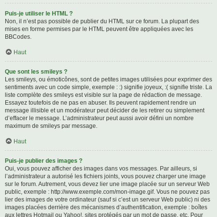
Puis-je utiliser le HTML ?
Non, il n’est pas possible de publier du HTML sur ce forum. La plupart des
mises en forme permises par le HTML peuvent être appliquées avec les
BBCodes.
Haut
Que sont les smileys ?
Les smileys, ou émoticônes, sont de petites images utilisées pour exprimer des
sentiments avec un code simple, exemple : :) signifie joyeux, :( signifie triste. La
liste complète des smileys est visible sur la page de rédaction de message.
Essayez toutefois de ne pas en abuser. Ils peuvent rapidement rendre un
message illisible et un modérateur peut décider de les retirer ou simplement
d’effacer le message. L’administrateur peut aussi avoir défini un nombre
maximum de smileys par message.
Haut
Puis-je publier des images ?
Oui, vous pouvez afficher des images dans vos messages. Par ailleurs, si
l’administrateur a autorisé les fichiers joints, vous pouvez charger une image
sur le forum. Autrement, vous devez lier une image placée sur un serveur Web
public, exemple : http://www.exemple.com/mon-image.gif. Vous ne pouvez pas
lier des images de votre ordinateur (sauf si c’est un serveur Web public) ni des
images placées derrière des mécanismes d’authentification, exemple : boîtes
aux lettres Hotmail ou Yahoo!, sites protégés par un mot de passe, etc. Pour