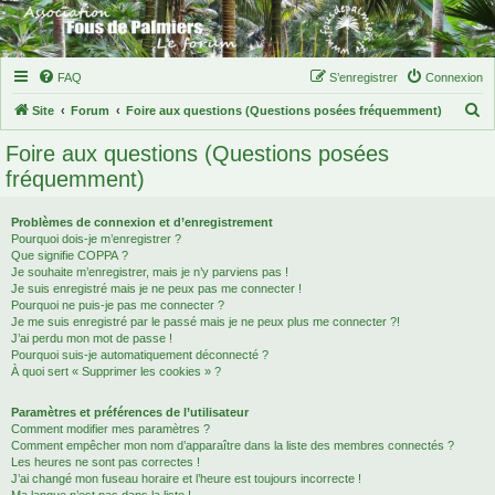
FAQ
S’enregistrer
Connexion
R
Site
Forum
Foire aux questions (Questions posées fréquemment)
e
Foire aux questions (Questions posées
c
fréquemment)
h
e
Problèmes de connexion et d’enregistrement
Pourquoi dois-je m’enregistrer ?
r
Que signifie COPPA ?
c
Je souhaite m’enregistrer, mais je n’y parviens pas !
Je suis enregistré mais je ne peux pas me connecter !
h
Pourquoi ne puis-je pas me connecter ?
Je me suis enregistré par le passé mais je ne peux plus me connecter ?!
e
J’ai perdu mon mot de passe !
r
Pourquoi suis-je automatiquement déconnecté ?
À quoi sert « Supprimer les cookies » ?
Paramètres et préférences de l’utilisateur
Comment modifier mes paramètres ?
Comment empêcher mon nom d’apparaître dans la liste des membres connectés ?
Les heures ne sont pas correctes !
J’ai changé mon fuseau horaire et l’heure est toujours incorrecte !