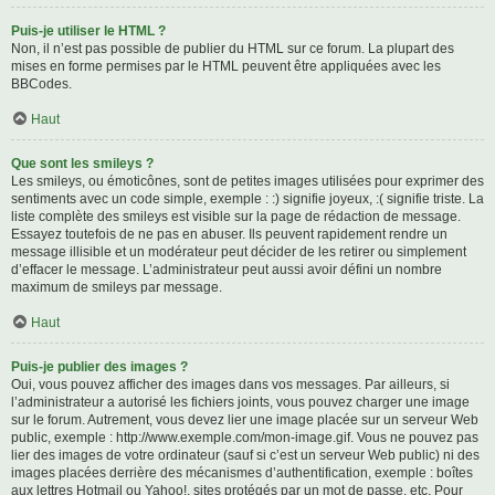
Puis-je utiliser le HTML ?
Non, il n’est pas possible de publier du HTML sur ce forum. La plupart des
mises en forme permises par le HTML peuvent être appliquées avec les
BBCodes.
Haut
Que sont les smileys ?
Les smileys, ou émoticônes, sont de petites images utilisées pour exprimer des
sentiments avec un code simple, exemple : :) signifie joyeux, :( signifie triste. La
liste complète des smileys est visible sur la page de rédaction de message.
Essayez toutefois de ne pas en abuser. Ils peuvent rapidement rendre un
message illisible et un modérateur peut décider de les retirer ou simplement
d’effacer le message. L’administrateur peut aussi avoir défini un nombre
maximum de smileys par message.
Haut
Puis-je publier des images ?
Oui, vous pouvez afficher des images dans vos messages. Par ailleurs, si
l’administrateur a autorisé les fichiers joints, vous pouvez charger une image
sur le forum. Autrement, vous devez lier une image placée sur un serveur Web
public, exemple : http://www.exemple.com/mon-image.gif. Vous ne pouvez pas
lier des images de votre ordinateur (sauf si c’est un serveur Web public) ni des
images placées derrière des mécanismes d’authentification, exemple : boîtes
aux lettres Hotmail ou Yahoo!, sites protégés par un mot de passe, etc. Pour