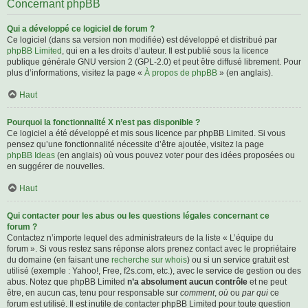
Concernant phpBB
Qui a développé ce logiciel de forum ?
Ce logiciel (dans sa version non modifiée) est développé et distribué par
phpBB Limited
, qui en a les droits d’auteur. Il est publié sous la licence
publique générale GNU version 2 (GPL-2.0) et peut être diffusé librement. Pour
plus d’informations, visitez la page «
À propos de phpBB
» (en anglais).
Haut
Pourquoi la fonctionnalité X n’est pas disponible ?
Ce logiciel a été développé et mis sous licence par phpBB Limited. Si vous
pensez qu’une fonctionnalité nécessite d’être ajoutée, visitez la page
phpBB Ideas
(en anglais) où vous pouvez voter pour des idées proposées ou
en suggérer de nouvelles.
Haut
Qui contacter pour les abus ou les questions légales concernant ce
forum ?
Contactez n’importe lequel des administrateurs de la liste « L’équipe du
forum ». Si vous restez sans réponse alors prenez contact avec le propriétaire
du domaine (en faisant une
recherche sur whois
) ou si un service gratuit est
utilisé (exemple : Yahoo!, Free, f2s.com, etc.), avec le service de gestion ou des
abus. Notez que phpBB Limited
n’a absolument aucun contrôle
et ne peut
être, en aucun cas, tenu pour responsable sur
comment
,
où
ou
par qui
ce
forum est utilisé. Il est inutile de contacter phpBB Limited pour toute question