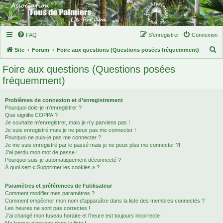
FAQ
S’enregistrer
Connexion
R
Site
Forum
Foire aux questions (Questions posées fréquemment)
e
Foire aux questions (Questions posées
c
fréquemment)
h
e
Problèmes de connexion et d’enregistrement
Pourquoi dois-je m’enregistrer ?
r
Que signifie COPPA ?
c
Je souhaite m’enregistrer, mais je n’y parviens pas !
Je suis enregistré mais je ne peux pas me connecter !
h
Pourquoi ne puis-je pas me connecter ?
Je me suis enregistré par le passé mais je ne peux plus me connecter ?!
e
J’ai perdu mon mot de passe !
r
Pourquoi suis-je automatiquement déconnecté ?
À quoi sert « Supprimer les cookies » ?
Paramètres et préférences de l’utilisateur
Comment modifier mes paramètres ?
Comment empêcher mon nom d’apparaître dans la liste des membres connectés ?
Les heures ne sont pas correctes !
J’ai changé mon fuseau horaire et l’heure est toujours incorrecte !