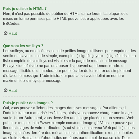
Puis-je utiliser le HTML ?
Non, il n’est pas possible de publier du HTML sur ce forum. La plupart des
mises en forme permises par le HTML peuvent être appliquées avec les
BBCodes.
Haut
Que sont les smileys ?
Les smileys, ou émoticônes, sont de petites images utilisées pour exprimer des
sentiments avec un code simple, exemple : :) signifie joyeux, :( signifie triste. La
liste complète des smileys est visible sur la page de rédaction de message.
Essayez toutefois de ne pas en abuser. Ils peuvent rapidement rendre un
message illisible et un modérateur peut décider de les retirer ou simplement
d’effacer le message. L’administrateur peut aussi avoir défini un nombre
maximum de smileys par message.
Haut
Puis-je publier des images ?
Oui, vous pouvez afficher des images dans vos messages. Par ailleurs, si
l’administrateur a autorisé les fichiers joints, vous pouvez charger une image
sur le forum. Autrement, vous devez lier une image placée sur un serveur Web
public, exemple : http://www.exemple.com/mon-image.gif. Vous ne pouvez pas
lier des images de votre ordinateur (sauf si c’est un serveur Web public) ni des
images placées derrière des mécanismes d’authentification, exemple : boîtes
aux lettres Hotmail ou Yahoo!, sites protégés par un mot de passe, etc. Pour