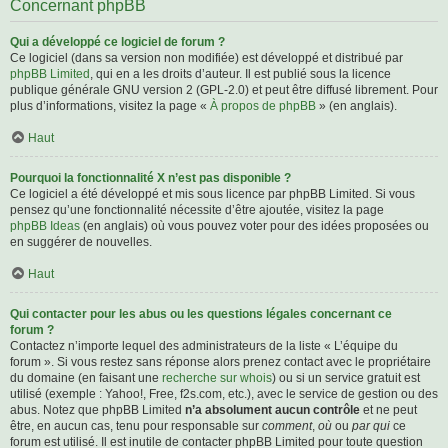
Concernant phpBB
Qui a développé ce logiciel de forum ?
Ce logiciel (dans sa version non modifiée) est développé et distribué par
phpBB Limited
, qui en a les droits d’auteur. Il est publié sous la licence
publique générale GNU version 2 (GPL-2.0) et peut être diffusé librement. Pour
plus d’informations, visitez la page «
À propos de phpBB
» (en anglais).
Haut
Pourquoi la fonctionnalité X n’est pas disponible ?
Ce logiciel a été développé et mis sous licence par phpBB Limited. Si vous
pensez qu’une fonctionnalité nécessite d’être ajoutée, visitez la page
phpBB Ideas
(en anglais) où vous pouvez voter pour des idées proposées ou
en suggérer de nouvelles.
Haut
Qui contacter pour les abus ou les questions légales concernant ce
forum ?
Contactez n’importe lequel des administrateurs de la liste « L’équipe du
forum ». Si vous restez sans réponse alors prenez contact avec le propriétaire
du domaine (en faisant une
recherche sur whois
) ou si un service gratuit est
utilisé (exemple : Yahoo!, Free, f2s.com, etc.), avec le service de gestion ou des
abus. Notez que phpBB Limited
n’a absolument aucun contrôle
et ne peut
être, en aucun cas, tenu pour responsable sur
comment
,
où
ou
par qui
ce
forum est utilisé. Il est inutile de contacter phpBB Limited pour toute question