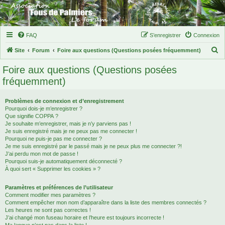
FAQ
S’enregistrer
Connexion
R
Site
Forum
Foire aux questions (Questions posées fréquemment)
e
Foire aux questions (Questions posées
c
fréquemment)
h
e
Problèmes de connexion et d’enregistrement
Pourquoi dois-je m’enregistrer ?
r
Que signifie COPPA ?
c
Je souhaite m’enregistrer, mais je n’y parviens pas !
Je suis enregistré mais je ne peux pas me connecter !
h
Pourquoi ne puis-je pas me connecter ?
Je me suis enregistré par le passé mais je ne peux plus me connecter ?!
e
J’ai perdu mon mot de passe !
r
Pourquoi suis-je automatiquement déconnecté ?
À quoi sert « Supprimer les cookies » ?
Paramètres et préférences de l’utilisateur
Comment modifier mes paramètres ?
Comment empêcher mon nom d’apparaître dans la liste des membres connectés ?
Les heures ne sont pas correctes !
J’ai changé mon fuseau horaire et l’heure est toujours incorrecte !