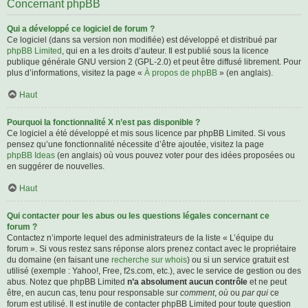
Concernant phpBB
Qui a développé ce logiciel de forum ?
Ce logiciel (dans sa version non modifiée) est développé et distribué par
phpBB Limited
, qui en a les droits d’auteur. Il est publié sous la licence
publique générale GNU version 2 (GPL-2.0) et peut être diffusé librement. Pour
plus d’informations, visitez la page «
À propos de phpBB
» (en anglais).
Haut
Pourquoi la fonctionnalité X n’est pas disponible ?
Ce logiciel a été développé et mis sous licence par phpBB Limited. Si vous
pensez qu’une fonctionnalité nécessite d’être ajoutée, visitez la page
phpBB Ideas
(en anglais) où vous pouvez voter pour des idées proposées ou
en suggérer de nouvelles.
Haut
Qui contacter pour les abus ou les questions légales concernant ce
forum ?
Contactez n’importe lequel des administrateurs de la liste « L’équipe du
forum ». Si vous restez sans réponse alors prenez contact avec le propriétaire
du domaine (en faisant une
recherche sur whois
) ou si un service gratuit est
utilisé (exemple : Yahoo!, Free, f2s.com, etc.), avec le service de gestion ou des
abus. Notez que phpBB Limited
n’a absolument aucun contrôle
et ne peut
être, en aucun cas, tenu pour responsable sur
comment
,
où
ou
par qui
ce
forum est utilisé. Il est inutile de contacter phpBB Limited pour toute question