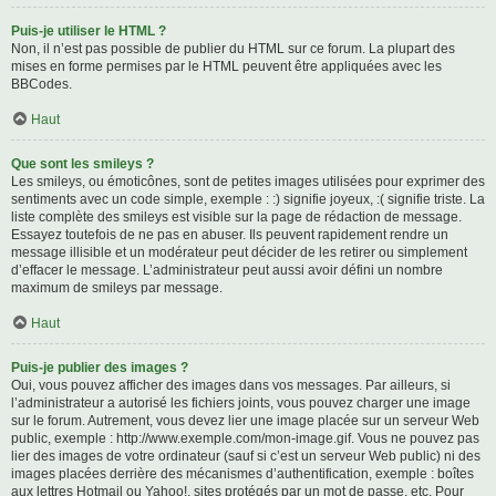
Puis-je utiliser le HTML ?
Non, il n’est pas possible de publier du HTML sur ce forum. La plupart des
mises en forme permises par le HTML peuvent être appliquées avec les
BBCodes.
Haut
Que sont les smileys ?
Les smileys, ou émoticônes, sont de petites images utilisées pour exprimer des
sentiments avec un code simple, exemple : :) signifie joyeux, :( signifie triste. La
liste complète des smileys est visible sur la page de rédaction de message.
Essayez toutefois de ne pas en abuser. Ils peuvent rapidement rendre un
message illisible et un modérateur peut décider de les retirer ou simplement
d’effacer le message. L’administrateur peut aussi avoir défini un nombre
maximum de smileys par message.
Haut
Puis-je publier des images ?
Oui, vous pouvez afficher des images dans vos messages. Par ailleurs, si
l’administrateur a autorisé les fichiers joints, vous pouvez charger une image
sur le forum. Autrement, vous devez lier une image placée sur un serveur Web
public, exemple : http://www.exemple.com/mon-image.gif. Vous ne pouvez pas
lier des images de votre ordinateur (sauf si c’est un serveur Web public) ni des
images placées derrière des mécanismes d’authentification, exemple : boîtes
aux lettres Hotmail ou Yahoo!, sites protégés par un mot de passe, etc. Pour