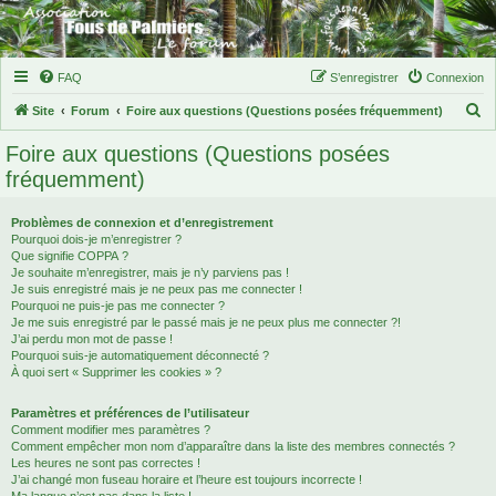
FAQ
S’enregistrer
Connexion
R
Site
Forum
Foire aux questions (Questions posées fréquemment)
e
Foire aux questions (Questions posées
c
fréquemment)
h
e
Problèmes de connexion et d’enregistrement
Pourquoi dois-je m’enregistrer ?
r
Que signifie COPPA ?
c
Je souhaite m’enregistrer, mais je n’y parviens pas !
Je suis enregistré mais je ne peux pas me connecter !
h
Pourquoi ne puis-je pas me connecter ?
Je me suis enregistré par le passé mais je ne peux plus me connecter ?!
e
J’ai perdu mon mot de passe !
r
Pourquoi suis-je automatiquement déconnecté ?
À quoi sert « Supprimer les cookies » ?
Paramètres et préférences de l’utilisateur
Comment modifier mes paramètres ?
Comment empêcher mon nom d’apparaître dans la liste des membres connectés ?
Les heures ne sont pas correctes !
J’ai changé mon fuseau horaire et l’heure est toujours incorrecte !