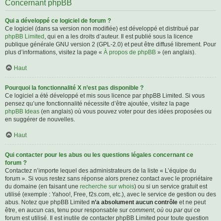
Concernant phpBB
Qui a développé ce logiciel de forum ?
Ce logiciel (dans sa version non modifiée) est développé et distribué par
phpBB Limited
, qui en a les droits d’auteur. Il est publié sous la licence
publique générale GNU version 2 (GPL-2.0) et peut être diffusé librement. Pour
plus d’informations, visitez la page «
À propos de phpBB
» (en anglais).
Haut
Pourquoi la fonctionnalité X n’est pas disponible ?
Ce logiciel a été développé et mis sous licence par phpBB Limited. Si vous
pensez qu’une fonctionnalité nécessite d’être ajoutée, visitez la page
phpBB Ideas
(en anglais) où vous pouvez voter pour des idées proposées ou
en suggérer de nouvelles.
Haut
Qui contacter pour les abus ou les questions légales concernant ce
forum ?
Contactez n’importe lequel des administrateurs de la liste « L’équipe du
forum ». Si vous restez sans réponse alors prenez contact avec le propriétaire
du domaine (en faisant une
recherche sur whois
) ou si un service gratuit est
utilisé (exemple : Yahoo!, Free, f2s.com, etc.), avec le service de gestion ou des
abus. Notez que phpBB Limited
n’a absolument aucun contrôle
et ne peut
être, en aucun cas, tenu pour responsable sur
comment
,
où
ou
par qui
ce
forum est utilisé. Il est inutile de contacter phpBB Limited pour toute question