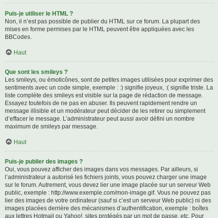
Puis-je utiliser le HTML ?
Non, il n’est pas possible de publier du HTML sur ce forum. La plupart des
mises en forme permises par le HTML peuvent être appliquées avec les
BBCodes.
Haut
Que sont les smileys ?
Les smileys, ou émoticônes, sont de petites images utilisées pour exprimer des
sentiments avec un code simple, exemple : :) signifie joyeux, :( signifie triste. La
liste complète des smileys est visible sur la page de rédaction de message.
Essayez toutefois de ne pas en abuser. Ils peuvent rapidement rendre un
message illisible et un modérateur peut décider de les retirer ou simplement
d’effacer le message. L’administrateur peut aussi avoir défini un nombre
maximum de smileys par message.
Haut
Puis-je publier des images ?
Oui, vous pouvez afficher des images dans vos messages. Par ailleurs, si
l’administrateur a autorisé les fichiers joints, vous pouvez charger une image
sur le forum. Autrement, vous devez lier une image placée sur un serveur Web
public, exemple : http://www.exemple.com/mon-image.gif. Vous ne pouvez pas
lier des images de votre ordinateur (sauf si c’est un serveur Web public) ni des
images placées derrière des mécanismes d’authentification, exemple : boîtes
aux lettres Hotmail ou Yahoo!, sites protégés par un mot de passe, etc. Pour