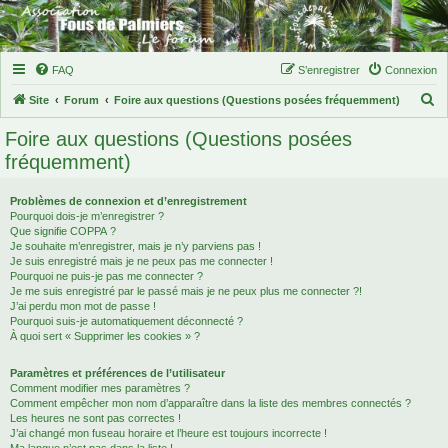
FAQ
S’enregistrer
Connexion
R
Site
Forum
Foire aux questions (Questions posées fréquemment)
e
Foire aux questions (Questions posées
c
fréquemment)
h
e
Problèmes de connexion et d’enregistrement
Pourquoi dois-je m’enregistrer ?
r
Que signifie COPPA ?
c
Je souhaite m’enregistrer, mais je n’y parviens pas !
Je suis enregistré mais je ne peux pas me connecter !
h
Pourquoi ne puis-je pas me connecter ?
Je me suis enregistré par le passé mais je ne peux plus me connecter ?!
e
J’ai perdu mon mot de passe !
r
Pourquoi suis-je automatiquement déconnecté ?
À quoi sert « Supprimer les cookies » ?
Paramètres et préférences de l’utilisateur
Comment modifier mes paramètres ?
Comment empêcher mon nom d’apparaître dans la liste des membres connectés ?
Les heures ne sont pas correctes !
J’ai changé mon fuseau horaire et l’heure est toujours incorrecte !