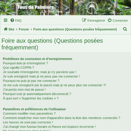
FAQ
S’enregistrer
Connexion
R
Site
Forum
Foire aux questions (Questions posées fréquemment)
e
Foire aux questions (Questions posées
c
fréquemment)
h
e
Problèmes de connexion et d’enregistrement
Pourquoi dois-je m’enregistrer ?
r
Que signifie COPPA ?
c
Je souhaite m’enregistrer, mais je n’y parviens pas !
Je suis enregistré mais je ne peux pas me connecter !
h
Pourquoi ne puis-je pas me connecter ?
Je me suis enregistré par le passé mais je ne peux plus me connecter ?!
e
J’ai perdu mon mot de passe !
r
Pourquoi suis-je automatiquement déconnecté ?
À quoi sert « Supprimer les cookies » ?
Paramètres et préférences de l’utilisateur
Comment modifier mes paramètres ?
Comment empêcher mon nom d’apparaître dans la liste des membres connectés ?
Les heures ne sont pas correctes !
J’ai changé mon fuseau horaire et l’heure est toujours incorrecte !