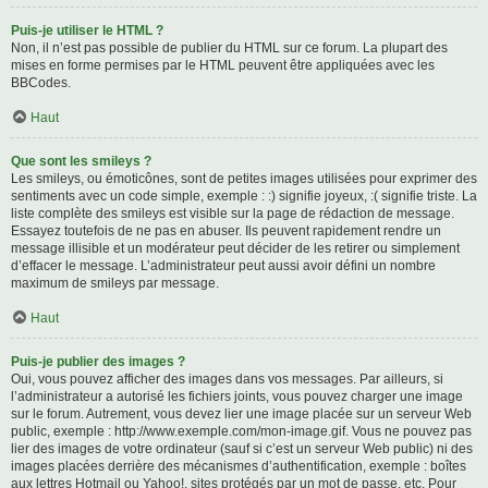
Puis-je utiliser le HTML ?
Non, il n’est pas possible de publier du HTML sur ce forum. La plupart des
mises en forme permises par le HTML peuvent être appliquées avec les
BBCodes.
Haut
Que sont les smileys ?
Les smileys, ou émoticônes, sont de petites images utilisées pour exprimer des
sentiments avec un code simple, exemple : :) signifie joyeux, :( signifie triste. La
liste complète des smileys est visible sur la page de rédaction de message.
Essayez toutefois de ne pas en abuser. Ils peuvent rapidement rendre un
message illisible et un modérateur peut décider de les retirer ou simplement
d’effacer le message. L’administrateur peut aussi avoir défini un nombre
maximum de smileys par message.
Haut
Puis-je publier des images ?
Oui, vous pouvez afficher des images dans vos messages. Par ailleurs, si
l’administrateur a autorisé les fichiers joints, vous pouvez charger une image
sur le forum. Autrement, vous devez lier une image placée sur un serveur Web
public, exemple : http://www.exemple.com/mon-image.gif. Vous ne pouvez pas
lier des images de votre ordinateur (sauf si c’est un serveur Web public) ni des
images placées derrière des mécanismes d’authentification, exemple : boîtes
aux lettres Hotmail ou Yahoo!, sites protégés par un mot de passe, etc. Pour