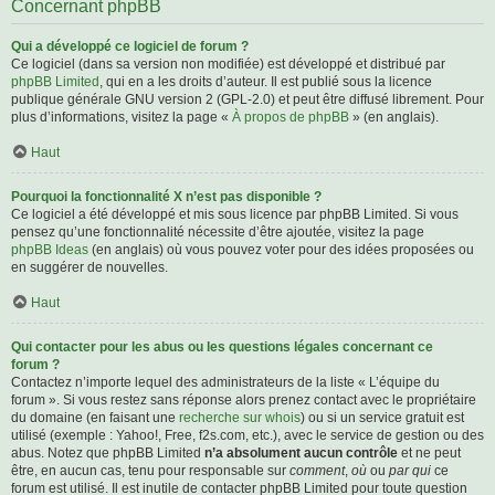
Concernant phpBB
Qui a développé ce logiciel de forum ?
Ce logiciel (dans sa version non modifiée) est développé et distribué par
phpBB Limited
, qui en a les droits d’auteur. Il est publié sous la licence
publique générale GNU version 2 (GPL-2.0) et peut être diffusé librement. Pour
plus d’informations, visitez la page «
À propos de phpBB
» (en anglais).
Haut
Pourquoi la fonctionnalité X n’est pas disponible ?
Ce logiciel a été développé et mis sous licence par phpBB Limited. Si vous
pensez qu’une fonctionnalité nécessite d’être ajoutée, visitez la page
phpBB Ideas
(en anglais) où vous pouvez voter pour des idées proposées ou
en suggérer de nouvelles.
Haut
Qui contacter pour les abus ou les questions légales concernant ce
forum ?
Contactez n’importe lequel des administrateurs de la liste « L’équipe du
forum ». Si vous restez sans réponse alors prenez contact avec le propriétaire
du domaine (en faisant une
recherche sur whois
) ou si un service gratuit est
utilisé (exemple : Yahoo!, Free, f2s.com, etc.), avec le service de gestion ou des
abus. Notez que phpBB Limited
n’a absolument aucun contrôle
et ne peut
être, en aucun cas, tenu pour responsable sur
comment
,
où
ou
par qui
ce
forum est utilisé. Il est inutile de contacter phpBB Limited pour toute question