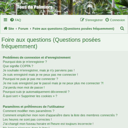
FAQ
S’enregistrer
Connexion
R
Site
Forum
Foire aux questions (Questions posées fréquemment)
e
Foire aux questions (Questions posées
c
fréquemment)
h
e
Problèmes de connexion et d’enregistrement
Pourquoi dois-je m’enregistrer ?
r
Que signifie COPPA ?
c
Je souhaite m’enregistrer, mais je n’y parviens pas !
Je suis enregistré mais je ne peux pas me connecter !
h
Pourquoi ne puis-je pas me connecter ?
Je me suis enregistré par le passé mais je ne peux plus me connecter ?!
e
J’ai perdu mon mot de passe !
r
Pourquoi suis-je automatiquement déconnecté ?
À quoi sert « Supprimer les cookies » ?
Paramètres et préférences de l’utilisateur
Comment modifier mes paramètres ?
Comment empêcher mon nom d’apparaître dans la liste des membres connectés ?
Les heures ne sont pas correctes !
J’ai changé mon fuseau horaire et l’heure est toujours incorrecte !