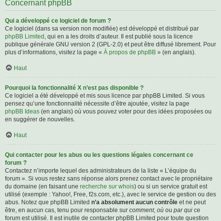
Concernant phpBB
Qui a développé ce logiciel de forum ?
Ce logiciel (dans sa version non modifiée) est développé et distribué par
phpBB Limited
, qui en a les droits d’auteur. Il est publié sous la licence
publique générale GNU version 2 (GPL-2.0) et peut être diffusé librement. Pour
plus d’informations, visitez la page «
À propos de phpBB
» (en anglais).
Haut
Pourquoi la fonctionnalité X n’est pas disponible ?
Ce logiciel a été développé et mis sous licence par phpBB Limited. Si vous
pensez qu’une fonctionnalité nécessite d’être ajoutée, visitez la page
phpBB Ideas
(en anglais) où vous pouvez voter pour des idées proposées ou
en suggérer de nouvelles.
Haut
Qui contacter pour les abus ou les questions légales concernant ce
forum ?
Contactez n’importe lequel des administrateurs de la liste « L’équipe du
forum ». Si vous restez sans réponse alors prenez contact avec le propriétaire
du domaine (en faisant une
recherche sur whois
) ou si un service gratuit est
utilisé (exemple : Yahoo!, Free, f2s.com, etc.), avec le service de gestion ou des
abus. Notez que phpBB Limited
n’a absolument aucun contrôle
et ne peut
être, en aucun cas, tenu pour responsable sur
comment
,
où
ou
par qui
ce
forum est utilisé. Il est inutile de contacter phpBB Limited pour toute question