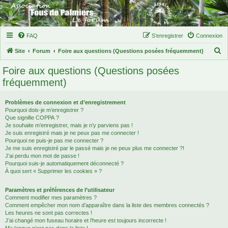
FAQ
S’enregistrer
Connexion
R
Site
Forum
Foire aux questions (Questions posées fréquemment)
e
Foire aux questions (Questions posées
c
fréquemment)
h
e
Problèmes de connexion et d’enregistrement
Pourquoi dois-je m’enregistrer ?
r
Que signifie COPPA ?
c
Je souhaite m’enregistrer, mais je n’y parviens pas !
Je suis enregistré mais je ne peux pas me connecter !
h
Pourquoi ne puis-je pas me connecter ?
Je me suis enregistré par le passé mais je ne peux plus me connecter ?!
e
J’ai perdu mon mot de passe !
r
Pourquoi suis-je automatiquement déconnecté ?
À quoi sert « Supprimer les cookies » ?
Paramètres et préférences de l’utilisateur
Comment modifier mes paramètres ?
Comment empêcher mon nom d’apparaître dans la liste des membres connectés ?
Les heures ne sont pas correctes !
J’ai changé mon fuseau horaire et l’heure est toujours incorrecte !