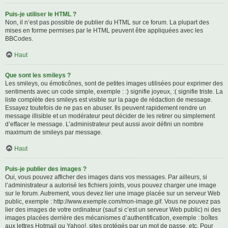
Puis-je utiliser le HTML ?
Non, il n’est pas possible de publier du HTML sur ce forum. La plupart des
mises en forme permises par le HTML peuvent être appliquées avec les
BBCodes.
Haut
Que sont les smileys ?
Les smileys, ou émoticônes, sont de petites images utilisées pour exprimer des
sentiments avec un code simple, exemple : :) signifie joyeux, :( signifie triste. La
liste complète des smileys est visible sur la page de rédaction de message.
Essayez toutefois de ne pas en abuser. Ils peuvent rapidement rendre un
message illisible et un modérateur peut décider de les retirer ou simplement
d’effacer le message. L’administrateur peut aussi avoir défini un nombre
maximum de smileys par message.
Haut
Puis-je publier des images ?
Oui, vous pouvez afficher des images dans vos messages. Par ailleurs, si
l’administrateur a autorisé les fichiers joints, vous pouvez charger une image
sur le forum. Autrement, vous devez lier une image placée sur un serveur Web
public, exemple : http://www.exemple.com/mon-image.gif. Vous ne pouvez pas
lier des images de votre ordinateur (sauf si c’est un serveur Web public) ni des
images placées derrière des mécanismes d’authentification, exemple : boîtes
aux lettres Hotmail ou Yahoo!, sites protégés par un mot de passe, etc. Pour