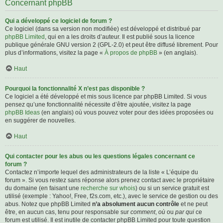
Concernant phpBB
Qui a développé ce logiciel de forum ?
Ce logiciel (dans sa version non modifiée) est développé et distribué par
phpBB Limited
, qui en a les droits d’auteur. Il est publié sous la licence
publique générale GNU version 2 (GPL-2.0) et peut être diffusé librement. Pour
plus d’informations, visitez la page «
À propos de phpBB
» (en anglais).
Haut
Pourquoi la fonctionnalité X n’est pas disponible ?
Ce logiciel a été développé et mis sous licence par phpBB Limited. Si vous
pensez qu’une fonctionnalité nécessite d’être ajoutée, visitez la page
phpBB Ideas
(en anglais) où vous pouvez voter pour des idées proposées ou
en suggérer de nouvelles.
Haut
Qui contacter pour les abus ou les questions légales concernant ce
forum ?
Contactez n’importe lequel des administrateurs de la liste « L’équipe du
forum ». Si vous restez sans réponse alors prenez contact avec le propriétaire
du domaine (en faisant une
recherche sur whois
) ou si un service gratuit est
utilisé (exemple : Yahoo!, Free, f2s.com, etc.), avec le service de gestion ou des
abus. Notez que phpBB Limited
n’a absolument aucun contrôle
et ne peut
être, en aucun cas, tenu pour responsable sur
comment
,
où
ou
par qui
ce
forum est utilisé. Il est inutile de contacter phpBB Limited pour toute question