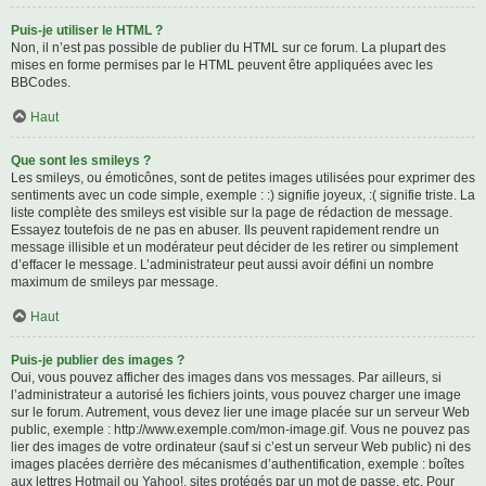
Puis-je utiliser le HTML ?
Non, il n’est pas possible de publier du HTML sur ce forum. La plupart des
mises en forme permises par le HTML peuvent être appliquées avec les
BBCodes.
Haut
Que sont les smileys ?
Les smileys, ou émoticônes, sont de petites images utilisées pour exprimer des
sentiments avec un code simple, exemple : :) signifie joyeux, :( signifie triste. La
liste complète des smileys est visible sur la page de rédaction de message.
Essayez toutefois de ne pas en abuser. Ils peuvent rapidement rendre un
message illisible et un modérateur peut décider de les retirer ou simplement
d’effacer le message. L’administrateur peut aussi avoir défini un nombre
maximum de smileys par message.
Haut
Puis-je publier des images ?
Oui, vous pouvez afficher des images dans vos messages. Par ailleurs, si
l’administrateur a autorisé les fichiers joints, vous pouvez charger une image
sur le forum. Autrement, vous devez lier une image placée sur un serveur Web
public, exemple : http://www.exemple.com/mon-image.gif. Vous ne pouvez pas
lier des images de votre ordinateur (sauf si c’est un serveur Web public) ni des
images placées derrière des mécanismes d’authentification, exemple : boîtes
aux lettres Hotmail ou Yahoo!, sites protégés par un mot de passe, etc. Pour