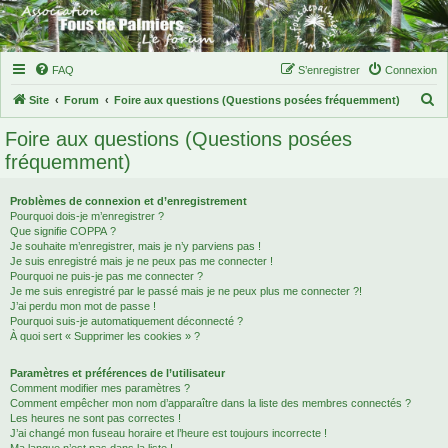
FAQ
S’enregistrer
Connexion
R
Site
Forum
Foire aux questions (Questions posées fréquemment)
e
Foire aux questions (Questions posées
c
fréquemment)
h
e
Problèmes de connexion et d’enregistrement
Pourquoi dois-je m’enregistrer ?
r
Que signifie COPPA ?
c
Je souhaite m’enregistrer, mais je n’y parviens pas !
Je suis enregistré mais je ne peux pas me connecter !
h
Pourquoi ne puis-je pas me connecter ?
Je me suis enregistré par le passé mais je ne peux plus me connecter ?!
e
J’ai perdu mon mot de passe !
r
Pourquoi suis-je automatiquement déconnecté ?
À quoi sert « Supprimer les cookies » ?
Paramètres et préférences de l’utilisateur
Comment modifier mes paramètres ?
Comment empêcher mon nom d’apparaître dans la liste des membres connectés ?
Les heures ne sont pas correctes !
J’ai changé mon fuseau horaire et l’heure est toujours incorrecte !