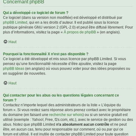
Concernant phpBB
Qui a développé ce logiciel de forum ?
Ce logiciel (dans sa version non modifiée) est développé et distribué par
phpBB Limited
, qui en a les droits d’auteur. Il est publié sous la licence
publique générale GNU version 2 (GPL-2.0) et peut être diffusé librement. Pour
plus d’informations, visitez la page «
À propos de phpBB
» (en anglais).
Haut
Pourquoi la fonctionnalité X n’est pas disponible ?
Ce logiciel a été développé et mis sous licence par phpBB Limited. Si vous
pensez qu’une fonctionnalité nécessite d’être ajoutée, visitez la page
phpBB Ideas
(en anglais) où vous pouvez voter pour des idées proposées ou
en suggérer de nouvelles.
Haut
Qui contacter pour les abus ou les questions légales concernant ce
forum ?
Contactez n’importe lequel des administrateurs de la liste « L’équipe du
forum ». Si vous restez sans réponse alors prenez contact avec le propriétaire
du domaine (en faisant une
recherche sur whois
) ou si un service gratuit est
utilisé (exemple : Yahoo!, Free, f2s.com, etc.), avec le service de gestion ou des
abus. Notez que phpBB Limited
n’a absolument aucun contrôle
et ne peut
être, en aucun cas, tenu pour responsable sur
comment
,
où
ou
par qui
ce
forum est utilisé. Il est inutile de contacter phpBB Limited pour toute question