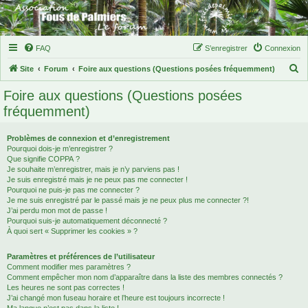
FAQ
S’enregistrer
Connexion
R
Site
Forum
Foire aux questions (Questions posées fréquemment)
e
Foire aux questions (Questions posées
c
fréquemment)
h
e
Problèmes de connexion et d’enregistrement
Pourquoi dois-je m’enregistrer ?
r
Que signifie COPPA ?
c
Je souhaite m’enregistrer, mais je n’y parviens pas !
Je suis enregistré mais je ne peux pas me connecter !
h
Pourquoi ne puis-je pas me connecter ?
Je me suis enregistré par le passé mais je ne peux plus me connecter ?!
e
J’ai perdu mon mot de passe !
r
Pourquoi suis-je automatiquement déconnecté ?
À quoi sert « Supprimer les cookies » ?
Paramètres et préférences de l’utilisateur
Comment modifier mes paramètres ?
Comment empêcher mon nom d’apparaître dans la liste des membres connectés ?
Les heures ne sont pas correctes !
J’ai changé mon fuseau horaire et l’heure est toujours incorrecte !