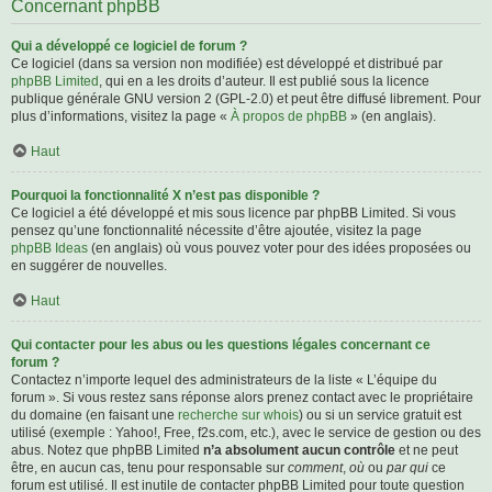
Concernant phpBB
Qui a développé ce logiciel de forum ?
Ce logiciel (dans sa version non modifiée) est développé et distribué par
phpBB Limited
, qui en a les droits d’auteur. Il est publié sous la licence
publique générale GNU version 2 (GPL-2.0) et peut être diffusé librement. Pour
plus d’informations, visitez la page «
À propos de phpBB
» (en anglais).
Haut
Pourquoi la fonctionnalité X n’est pas disponible ?
Ce logiciel a été développé et mis sous licence par phpBB Limited. Si vous
pensez qu’une fonctionnalité nécessite d’être ajoutée, visitez la page
phpBB Ideas
(en anglais) où vous pouvez voter pour des idées proposées ou
en suggérer de nouvelles.
Haut
Qui contacter pour les abus ou les questions légales concernant ce
forum ?
Contactez n’importe lequel des administrateurs de la liste « L’équipe du
forum ». Si vous restez sans réponse alors prenez contact avec le propriétaire
du domaine (en faisant une
recherche sur whois
) ou si un service gratuit est
utilisé (exemple : Yahoo!, Free, f2s.com, etc.), avec le service de gestion ou des
abus. Notez que phpBB Limited
n’a absolument aucun contrôle
et ne peut
être, en aucun cas, tenu pour responsable sur
comment
,
où
ou
par qui
ce
forum est utilisé. Il est inutile de contacter phpBB Limited pour toute question