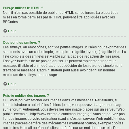
Puis-je utiliser le HTML ?
Non, il n’est pas possible de publier du HTML sur ce forum. La plupart des
mises en forme permises par le HTML peuvent être appliquées avec les
BBCodes.
Haut
Que sont les smileys ?
Les smileys, ou émoticônes, sont de petites images utilisées pour exprimer des
sentiments avec un code simple, exemple : :) signifie joyeux, :( signifie triste. La
liste complète des smileys est visible sur la page de rédaction de message.
Essayez toutefois de ne pas en abuser. Ils peuvent rapidement rendre un
message illisible et un modérateur peut décider de les retirer ou simplement
d’effacer le message. L’administrateur peut aussi avoir défini un nombre
maximum de smileys par message.
Haut
Puis-je publier des images ?
Oui, vous pouvez afficher des images dans vos messages. Par ailleurs, si
l’administrateur a autorisé les fichiers joints, vous pouvez charger une image
sur le forum. Autrement, vous devez lier une image placée sur un serveur Web
public, exemple : http://www.exemple.com/mon-image.gif. Vous ne pouvez pas
lier des images de votre ordinateur (sauf si c’est un serveur Web public) ni des
images placées derrière des mécanismes d’authentification, exemple : boîtes
aux lettres Hotmail ou Yahoo!, sites protégés par un mot de passe, etc. Pour