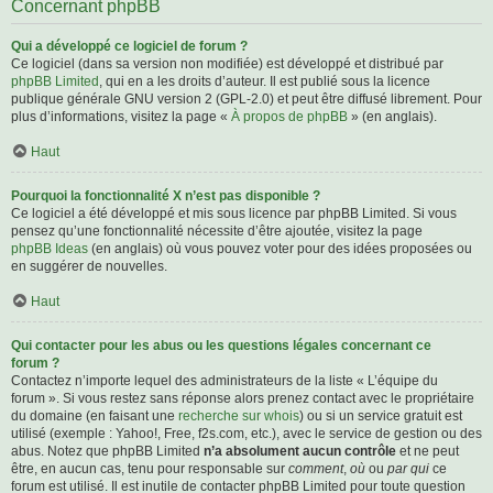
Concernant phpBB
Qui a développé ce logiciel de forum ?
Ce logiciel (dans sa version non modifiée) est développé et distribué par
phpBB Limited
, qui en a les droits d’auteur. Il est publié sous la licence
publique générale GNU version 2 (GPL-2.0) et peut être diffusé librement. Pour
plus d’informations, visitez la page «
À propos de phpBB
» (en anglais).
Haut
Pourquoi la fonctionnalité X n’est pas disponible ?
Ce logiciel a été développé et mis sous licence par phpBB Limited. Si vous
pensez qu’une fonctionnalité nécessite d’être ajoutée, visitez la page
phpBB Ideas
(en anglais) où vous pouvez voter pour des idées proposées ou
en suggérer de nouvelles.
Haut
Qui contacter pour les abus ou les questions légales concernant ce
forum ?
Contactez n’importe lequel des administrateurs de la liste « L’équipe du
forum ». Si vous restez sans réponse alors prenez contact avec le propriétaire
du domaine (en faisant une
recherche sur whois
) ou si un service gratuit est
utilisé (exemple : Yahoo!, Free, f2s.com, etc.), avec le service de gestion ou des
abus. Notez que phpBB Limited
n’a absolument aucun contrôle
et ne peut
être, en aucun cas, tenu pour responsable sur
comment
,
où
ou
par qui
ce
forum est utilisé. Il est inutile de contacter phpBB Limited pour toute question