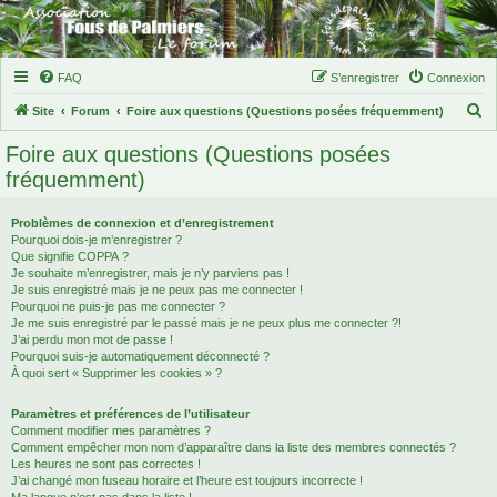
FAQ
S’enregistrer
Connexion
R
Site
Forum
Foire aux questions (Questions posées fréquemment)
e
Foire aux questions (Questions posées
c
fréquemment)
h
e
Problèmes de connexion et d’enregistrement
Pourquoi dois-je m’enregistrer ?
r
Que signifie COPPA ?
c
Je souhaite m’enregistrer, mais je n’y parviens pas !
Je suis enregistré mais je ne peux pas me connecter !
h
Pourquoi ne puis-je pas me connecter ?
Je me suis enregistré par le passé mais je ne peux plus me connecter ?!
e
J’ai perdu mon mot de passe !
r
Pourquoi suis-je automatiquement déconnecté ?
À quoi sert « Supprimer les cookies » ?
Paramètres et préférences de l’utilisateur
Comment modifier mes paramètres ?
Comment empêcher mon nom d’apparaître dans la liste des membres connectés ?
Les heures ne sont pas correctes !
J’ai changé mon fuseau horaire et l’heure est toujours incorrecte !