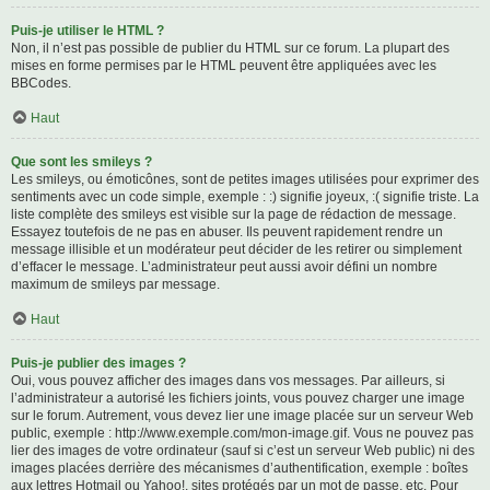
Puis-je utiliser le HTML ?
Non, il n’est pas possible de publier du HTML sur ce forum. La plupart des
mises en forme permises par le HTML peuvent être appliquées avec les
BBCodes.
Haut
Que sont les smileys ?
Les smileys, ou émoticônes, sont de petites images utilisées pour exprimer des
sentiments avec un code simple, exemple : :) signifie joyeux, :( signifie triste. La
liste complète des smileys est visible sur la page de rédaction de message.
Essayez toutefois de ne pas en abuser. Ils peuvent rapidement rendre un
message illisible et un modérateur peut décider de les retirer ou simplement
d’effacer le message. L’administrateur peut aussi avoir défini un nombre
maximum de smileys par message.
Haut
Puis-je publier des images ?
Oui, vous pouvez afficher des images dans vos messages. Par ailleurs, si
l’administrateur a autorisé les fichiers joints, vous pouvez charger une image
sur le forum. Autrement, vous devez lier une image placée sur un serveur Web
public, exemple : http://www.exemple.com/mon-image.gif. Vous ne pouvez pas
lier des images de votre ordinateur (sauf si c’est un serveur Web public) ni des
images placées derrière des mécanismes d’authentification, exemple : boîtes
aux lettres Hotmail ou Yahoo!, sites protégés par un mot de passe, etc. Pour