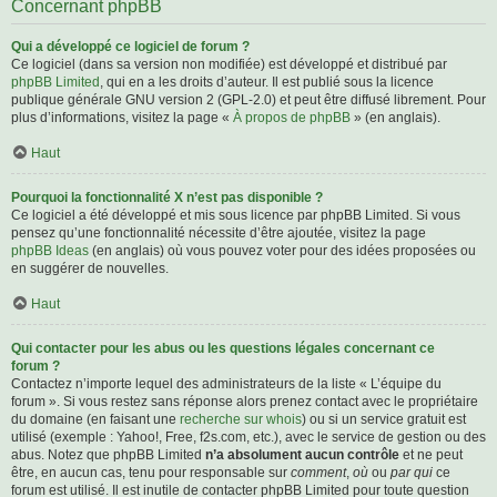
Concernant phpBB
Qui a développé ce logiciel de forum ?
Ce logiciel (dans sa version non modifiée) est développé et distribué par
phpBB Limited
, qui en a les droits d’auteur. Il est publié sous la licence
publique générale GNU version 2 (GPL-2.0) et peut être diffusé librement. Pour
plus d’informations, visitez la page «
À propos de phpBB
» (en anglais).
Haut
Pourquoi la fonctionnalité X n’est pas disponible ?
Ce logiciel a été développé et mis sous licence par phpBB Limited. Si vous
pensez qu’une fonctionnalité nécessite d’être ajoutée, visitez la page
phpBB Ideas
(en anglais) où vous pouvez voter pour des idées proposées ou
en suggérer de nouvelles.
Haut
Qui contacter pour les abus ou les questions légales concernant ce
forum ?
Contactez n’importe lequel des administrateurs de la liste « L’équipe du
forum ». Si vous restez sans réponse alors prenez contact avec le propriétaire
du domaine (en faisant une
recherche sur whois
) ou si un service gratuit est
utilisé (exemple : Yahoo!, Free, f2s.com, etc.), avec le service de gestion ou des
abus. Notez que phpBB Limited
n’a absolument aucun contrôle
et ne peut
être, en aucun cas, tenu pour responsable sur
comment
,
où
ou
par qui
ce
forum est utilisé. Il est inutile de contacter phpBB Limited pour toute question