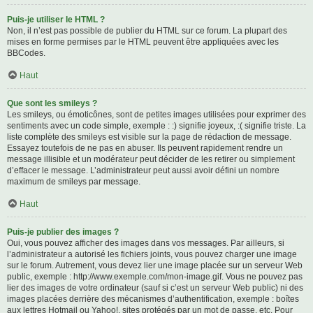
Puis-je utiliser le HTML ?
Non, il n’est pas possible de publier du HTML sur ce forum. La plupart des
mises en forme permises par le HTML peuvent être appliquées avec les
BBCodes.
Haut
Que sont les smileys ?
Les smileys, ou émoticônes, sont de petites images utilisées pour exprimer des
sentiments avec un code simple, exemple : :) signifie joyeux, :( signifie triste. La
liste complète des smileys est visible sur la page de rédaction de message.
Essayez toutefois de ne pas en abuser. Ils peuvent rapidement rendre un
message illisible et un modérateur peut décider de les retirer ou simplement
d’effacer le message. L’administrateur peut aussi avoir défini un nombre
maximum de smileys par message.
Haut
Puis-je publier des images ?
Oui, vous pouvez afficher des images dans vos messages. Par ailleurs, si
l’administrateur a autorisé les fichiers joints, vous pouvez charger une image
sur le forum. Autrement, vous devez lier une image placée sur un serveur Web
public, exemple : http://www.exemple.com/mon-image.gif. Vous ne pouvez pas
lier des images de votre ordinateur (sauf si c’est un serveur Web public) ni des
images placées derrière des mécanismes d’authentification, exemple : boîtes
aux lettres Hotmail ou Yahoo!, sites protégés par un mot de passe, etc. Pour