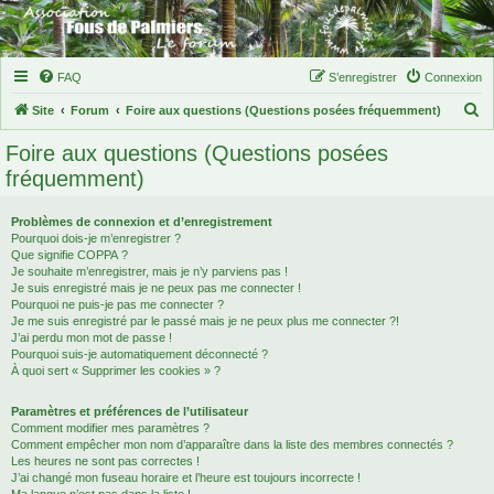
FAQ
S’enregistrer
Connexion
R
Site
Forum
Foire aux questions (Questions posées fréquemment)
e
Foire aux questions (Questions posées
c
fréquemment)
h
e
Problèmes de connexion et d’enregistrement
Pourquoi dois-je m’enregistrer ?
r
Que signifie COPPA ?
c
Je souhaite m’enregistrer, mais je n’y parviens pas !
Je suis enregistré mais je ne peux pas me connecter !
h
Pourquoi ne puis-je pas me connecter ?
Je me suis enregistré par le passé mais je ne peux plus me connecter ?!
e
J’ai perdu mon mot de passe !
r
Pourquoi suis-je automatiquement déconnecté ?
À quoi sert « Supprimer les cookies » ?
Paramètres et préférences de l’utilisateur
Comment modifier mes paramètres ?
Comment empêcher mon nom d’apparaître dans la liste des membres connectés ?
Les heures ne sont pas correctes !
J’ai changé mon fuseau horaire et l’heure est toujours incorrecte !