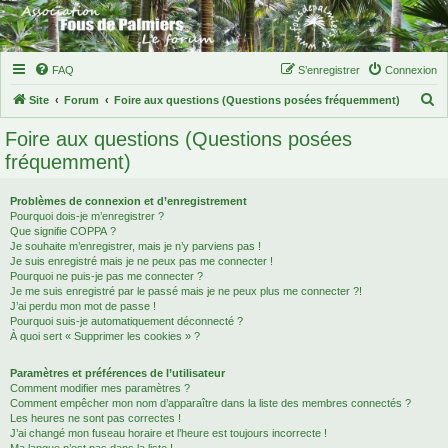
FAQ
S’enregistrer
Connexion
R
Site
Forum
Foire aux questions (Questions posées fréquemment)
e
Foire aux questions (Questions posées
c
fréquemment)
h
e
Problèmes de connexion et d’enregistrement
Pourquoi dois-je m’enregistrer ?
r
Que signifie COPPA ?
c
Je souhaite m’enregistrer, mais je n’y parviens pas !
Je suis enregistré mais je ne peux pas me connecter !
h
Pourquoi ne puis-je pas me connecter ?
Je me suis enregistré par le passé mais je ne peux plus me connecter ?!
e
J’ai perdu mon mot de passe !
r
Pourquoi suis-je automatiquement déconnecté ?
À quoi sert « Supprimer les cookies » ?
Paramètres et préférences de l’utilisateur
Comment modifier mes paramètres ?
Comment empêcher mon nom d’apparaître dans la liste des membres connectés ?
Les heures ne sont pas correctes !
J’ai changé mon fuseau horaire et l’heure est toujours incorrecte !