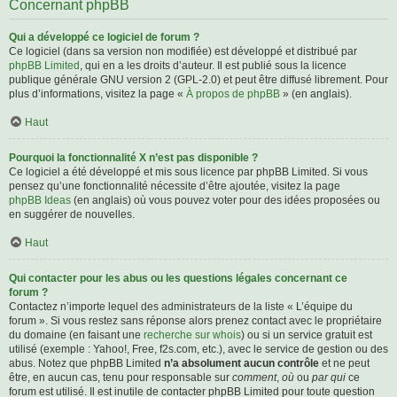
Concernant phpBB
Qui a développé ce logiciel de forum ?
Ce logiciel (dans sa version non modifiée) est développé et distribué par
phpBB Limited
, qui en a les droits d’auteur. Il est publié sous la licence
publique générale GNU version 2 (GPL-2.0) et peut être diffusé librement. Pour
plus d’informations, visitez la page «
À propos de phpBB
» (en anglais).
Haut
Pourquoi la fonctionnalité X n’est pas disponible ?
Ce logiciel a été développé et mis sous licence par phpBB Limited. Si vous
pensez qu’une fonctionnalité nécessite d’être ajoutée, visitez la page
phpBB Ideas
(en anglais) où vous pouvez voter pour des idées proposées ou
en suggérer de nouvelles.
Haut
Qui contacter pour les abus ou les questions légales concernant ce
forum ?
Contactez n’importe lequel des administrateurs de la liste « L’équipe du
forum ». Si vous restez sans réponse alors prenez contact avec le propriétaire
du domaine (en faisant une
recherche sur whois
) ou si un service gratuit est
utilisé (exemple : Yahoo!, Free, f2s.com, etc.), avec le service de gestion ou des
abus. Notez que phpBB Limited
n’a absolument aucun contrôle
et ne peut
être, en aucun cas, tenu pour responsable sur
comment
,
où
ou
par qui
ce
forum est utilisé. Il est inutile de contacter phpBB Limited pour toute question