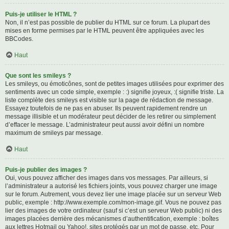
Puis-je utiliser le HTML ?
Non, il n’est pas possible de publier du HTML sur ce forum. La plupart des
mises en forme permises par le HTML peuvent être appliquées avec les
BBCodes.
Haut
Que sont les smileys ?
Les smileys, ou émoticônes, sont de petites images utilisées pour exprimer des
sentiments avec un code simple, exemple : :) signifie joyeux, :( signifie triste. La
liste complète des smileys est visible sur la page de rédaction de message.
Essayez toutefois de ne pas en abuser. Ils peuvent rapidement rendre un
message illisible et un modérateur peut décider de les retirer ou simplement
d’effacer le message. L’administrateur peut aussi avoir défini un nombre
maximum de smileys par message.
Haut
Puis-je publier des images ?
Oui, vous pouvez afficher des images dans vos messages. Par ailleurs, si
l’administrateur a autorisé les fichiers joints, vous pouvez charger une image
sur le forum. Autrement, vous devez lier une image placée sur un serveur Web
public, exemple : http://www.exemple.com/mon-image.gif. Vous ne pouvez pas
lier des images de votre ordinateur (sauf si c’est un serveur Web public) ni des
images placées derrière des mécanismes d’authentification, exemple : boîtes
aux lettres Hotmail ou Yahoo!, sites protégés par un mot de passe, etc. Pour