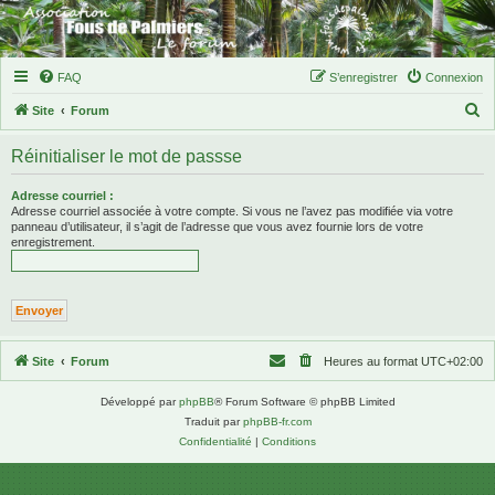
FAQ
S’enregistrer
Connexion
R
Site
Forum
e
Réinitialiser le mot de passse
c
h
Adresse courriel :
Adresse courriel associée à votre compte. Si vous ne l’avez pas modifiée via votre
e
panneau d’utilisateur, il s’agit de l’adresse que vous avez fournie lors de votre
enregistrement.
r
c
h
e
r
Site
Forum
Heures au format
UTC+02:00
Développé par
phpBB
® Forum Software © phpBB Limited
Traduit par
phpBB-fr.com
Confidentialité
|
Conditions