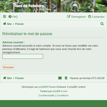
FAQ
S’enregistrer
Connexion
R
Site
Forum
e
Réinitialiser le mot de passse
c
h
Adresse courriel :
Adresse courriel associée à votre compte. Si vous ne l’avez pas modifiée via votre
e
panneau d’utilisateur, il s’agit de l’adresse que vous avez fournie lors de votre
enregistrement.
r
c
h
e
r
Site
Forum
Heures au format
UTC+02:00
Développé par
phpBB
® Forum Software © phpBB Limited
Traduit par
phpBB-fr.com
Confidentialité
|
Conditions