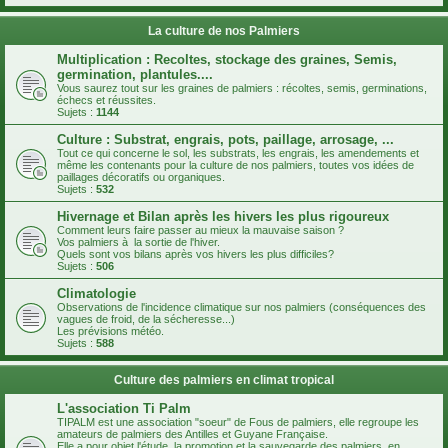
La culture de nos Palmiers
Multiplication : Recoltes, stockage des graines, Semis,
germination, plantules....
Vous saurez tout sur les graines de palmiers : récoltes, semis, germinations,
échecs et réussites.
Sujets :
1144
Culture : Substrat, engrais, pots, paillage, arrosage, ...
Tout ce qui concerne le sol, les substrats, les engrais, les amendements et
même les contenants pour la culture de nos palmiers, toutes vos idées de
paillages décoratifs ou organiques.
Sujets :
532
Hivernage et Bilan après les hivers les plus rigoureux
Comment leurs faire passer au mieux la mauvaise saison ?
Vos palmiers à la sortie de l'hiver.
Quels sont vos bilans après vos hivers les plus difficiles?
Sujets :
506
Climatologie
Observations de l'incidence climatique sur nos palmiers (conséquences des
vagues de froid, de la sécheresse...)
Les prévisions météo.
Sujets :
588
Culture des palmiers en climat tropical
L'association Ti Palm
TIPALM est une association "soeur" de Fous de palmiers, elle regroupe les
amateurs de palmiers des Antilles et Guyane Française.
Elle a pour objet l'étude, la promotion et la sauvegarde des palmiers, en