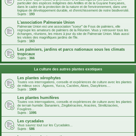
particulier des espèces indigènes des Antilles et de la Guyane françaises,
dans le cadre de la protection de la nature et de l'environnement, dans une
logique de développement durable, et d'enrichissement de notre biodiversité.
Sujets :
193
L'association Palmeraie Union
Palmeraie Union est une association "soeur" de Fous de palmiers, elle
regroupe les amateurs de palmiers de la Réunion. Vous y retrouver tous les
échanges, réunions, les mises à jour du site de Palmeraie Union. Mais aussi
les visites des magnifiques jardins de l’île.
Sujets :
163
Les palmiers, jardins et parcs nationaux sous les climats
tropicaux
Sujets :
366
La culture des autres plantes exotiques
Les plantes xérophytes
Toutes vos interrogations, conseils et expériences de culture avec les plantes
de milieux secs : Agaves, Yucca, Cactées, Aloes, Dasylirions....
Sujets :
1909
Les plantes humifères
Toutes vos interrogations, conseils et expériences de culture avec les plantes
de terrain humide: Bananiers, Zingibéracées, Aracées, Strelitziacées,
Fougères...
Sujets :
1095
Les cycadales
Vous saurez tout sur les Cycadales...
Sujets :
586