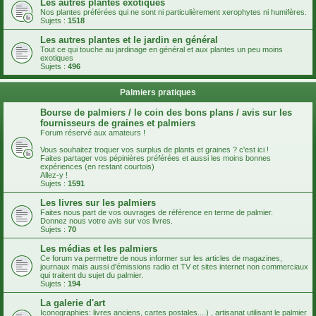
Les autres plantes exotiques
Nos plantes préférées qui ne sont ni particulièrement xerophytes ni humifères.
Sujets :
1518
Les autres plantes et le jardin en général
Tout ce qui touche au jardinage en général et aux plantes un peu moins
exotiques
Sujets :
496
Palmiers pratiques
Bourse de palmiers / le coin des bons plans / avis sur les
fournisseurs de graines et palmiers
Forum réservé aux amateurs !
Vous souhaitez troquer vos surplus de plants et graines ? c'est ici !
Faites partager vos pépinières préférées et aussi les moins bonnes
expériences (en restant courtois)
Allez-y !
Sujets :
1591
Les livres sur les palmiers
Faites nous part de vos ouvrages de référence en terme de palmier.
Donnez nous votre avis sur vos livres.
Sujets :
70
Les médias et les palmiers
Ce forum va permettre de nous informer sur les articles de magazines,
journaux mais aussi d'émissions radio et TV et sites internet non commerciaux
qui traitent du sujet du palmier.
Sujets :
194
La galerie d'art
Iconographies: livres anciens, cartes postales....) , artisanat utilisant le palmier