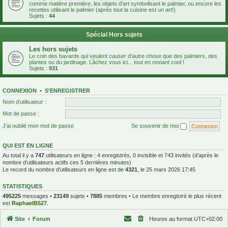
comme matière première, les objets d'art symbolisant le palmier, ou encore les
recettes utilisant le palmier (après tout la cuisine est un art!)
Sujets :
44
Spécial Hors sujets
Les hors sujets
Le coin des bavards qui veulent causer d'autre chose que des palmiers, des
plantes ou du jardinage. Lâchez vous ici... tout en restant cool !
Sujets :
931
CONNEXION
•
S’ENREGISTRER
Nom d’utilisateur :
Mot de passe :
J’ai oublié mon mot de passe
Se souvenir de moi
QUI EST EN LIGNE
Au total il y a
747
utilisateurs en ligne : 4 enregistrés, 0 invisible et 743 invités (d’après le
nombre d’utilisateurs actifs ces 5 dernières minutes)
Le record du nombre d’utilisateurs en ligne est de
4321
, le 25 mars 2026 17:45
STATISTIQUES
495225
messages •
23149
sujets •
7885
membres • Le membre enregistré le plus récent
est
RaphaelB527
.
Site
Forum
Heures au format
UTC+02:00