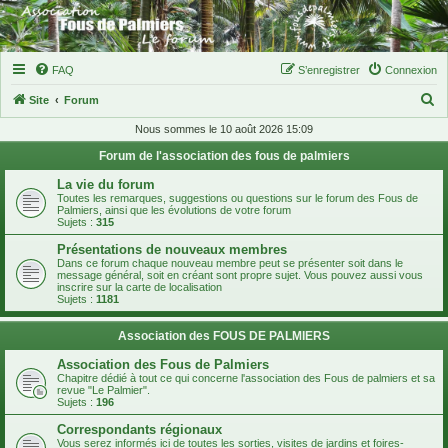
FAQ
S’enregistrer
Connexion
R
Site
Forum
e
Nous sommes le 10 août 2026 15:09
c
Forum de l'association des fous de palmiers
h
La vie du forum
e
Toutes les remarques, suggestions ou questions sur le forum des Fous de
Palmiers, ainsi que les évolutions de votre forum
r
Sujets :
315
c
Présentations de nouveaux membres
Dans ce forum chaque nouveau membre peut se présenter soit dans le
h
message général, soit en créant sont propre sujet. Vous pouvez aussi vous
inscrire sur la carte de localisation
e
Sujets :
1181
r
Association des FOUS DE PALMIERS
Association des Fous de Palmiers
Chapitre dédié à tout ce qui concerne l'association des Fous de palmiers et sa
revue "Le Palmier".
Sujets :
196
Correspondants régionaux
Vous serez informés ici de toutes les sorties, visites de jardins et foires-