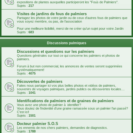
expositions de plantes auxquelles participeront les "Fous de Palmiers".
Sujets :
217
Visites de jardins de fous de palmiers
Partagez les photos de votre jardin ou de ceux d'autres fous de palmiers que
vous soyez membre, ou pas, de l'association
Pour une meilleure lisibilité, merci de ne créer qu'un sujet pour votre Jardin
Sujets :
683
Discussions palmiques
Discussions et questions sur les palmiers
Questions générales sur tout ce qui concerne les palmiers et photos de
palmiers.
Forum à but non commercial, les annonces de ventes seront supprimées
systématiquement!
Sujets :
4075
Découvertes de palmiers
Faites nous partager ici vos plus belles photos et vidéos de palmiers,
souvenirs de voyages palmiques, jardins publics ou découvertes locales....
Sujets :
1041
Identifications de palmiers et de graines de palmiers
Vous avez une photo de palmier à identifier?
Vous doutez de l'indentité d'une graine ramassée sous un palmier l'an passé?
C'est ici!
Sujets :
1501
Docteur palmier S.O.S
Les ennemis de nos chers palmiers, demandes de diagnostics.
Sujets :
1788