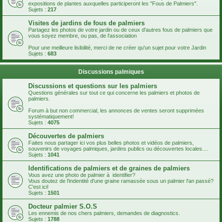
expositions de plantes auxquelles participeront les "Fous de Palmiers".
Sujets :
217
Visites de jardins de fous de palmiers
Partagez les photos de votre jardin ou de ceux d'autres fous de palmiers que
vous soyez membre, ou pas, de l'association
Pour une meilleure lisibilité, merci de ne créer qu'un sujet pour votre Jardin
Sujets :
683
Discussions palmiques
Discussions et questions sur les palmiers
Questions générales sur tout ce qui concerne les palmiers et photos de
palmiers.
Forum à but non commercial, les annonces de ventes seront supprimées
systématiquement!
Sujets :
4075
Découvertes de palmiers
Faites nous partager ici vos plus belles photos et vidéos de palmiers,
souvenirs de voyages palmiques, jardins publics ou découvertes locales....
Sujets :
1041
Identifications de palmiers et de graines de palmiers
Vous avez une photo de palmier à identifier?
Vous doutez de l'indentité d'une graine ramassée sous un palmier l'an passé?
C'est ici!
Sujets :
1501
Docteur palmier S.O.S
Les ennemis de nos chers palmiers, demandes de diagnostics.
Sujets :
1788