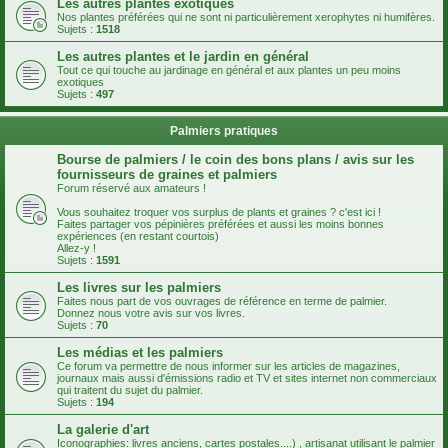
Les autres plantes exotiques
Nos plantes préférées qui ne sont ni particulièrement xerophytes ni humifères.
Sujets :
1518
Les autres plantes et le jardin en général
Tout ce qui touche au jardinage en général et aux plantes un peu moins
exotiques
Sujets :
497
Palmiers pratiques
Bourse de palmiers / le coin des bons plans / avis sur les
fournisseurs de graines et palmiers
Forum réservé aux amateurs !
Vous souhaitez troquer vos surplus de plants et graines ? c'est ici !
Faites partager vos pépinières préférées et aussi les moins bonnes
expériences (en restant courtois)
Allez-y !
Sujets :
1591
Les livres sur les palmiers
Faites nous part de vos ouvrages de référence en terme de palmier.
Donnez nous votre avis sur vos livres.
Sujets :
70
Les médias et les palmiers
Ce forum va permettre de nous informer sur les articles de magazines,
journaux mais aussi d'émissions radio et TV et sites internet non commerciaux
qui traitent du sujet du palmier.
Sujets :
194
La galerie d'art
Iconographies: livres anciens, cartes postales....) , artisanat utilisant le palmier