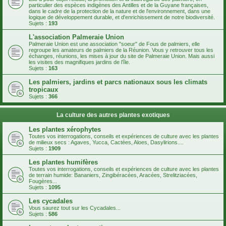
particulier des espèces indigènes des Antilles et de la Guyane françaises,
dans le cadre de la protection de la nature et de l'environnement, dans une
logique de développement durable, et d'enrichissement de notre biodiversité.
Sujets :
193
L'association Palmeraie Union
Palmeraie Union est une association "soeur" de Fous de palmiers, elle
regroupe les amateurs de palmiers de la Réunion. Vous y retrouver tous les
échanges, réunions, les mises à jour du site de Palmeraie Union. Mais aussi
les visites des magnifiques jardins de l’île.
Sujets :
163
Les palmiers, jardins et parcs nationaux sous les climats
tropicaux
Sujets :
366
La culture des autres plantes exotiques
Les plantes xérophytes
Toutes vos interrogations, conseils et expériences de culture avec les plantes
de milieux secs : Agaves, Yucca, Cactées, Aloes, Dasylirions....
Sujets :
1909
Les plantes humifères
Toutes vos interrogations, conseils et expériences de culture avec les plantes
de terrain humide: Bananiers, Zingibéracées, Aracées, Strelitziacées,
Fougères...
Sujets :
1095
Les cycadales
Vous saurez tout sur les Cycadales...
Sujets :
586