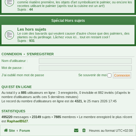
comme matière première, les objets d'art symbolisant le palmier, ou encore les
recettes utilisant le palmier (après tout la cuisine est un art!)
Sujets :
44
Spécial Hors sujets
Les hors sujets
Le coin des bavards qui veulent causer d'autre chose que des palmiers, des
plantes ou du jardinage. Lâchez vous ici... tout en restant cool !
Sujets :
931
CONNEXION
•
S’ENREGISTRER
Nom d’utilisateur :
Mot de passe :
J’ai oublié mon mot de passe
Se souvenir de moi
QUI EST EN LIGNE
Au total il y a
885
utilisateurs en ligne : 3 enregistrés, 0 invisible et 882 invités (d’après le
nombre d’utilisateurs actifs ces 5 dernières minutes)
Le record du nombre d’utilisateurs en ligne est de
4321
, le 25 mars 2026 17:45
STATISTIQUES
495220
messages •
23149
sujets •
7885
membres • Le membre enregistré le plus récent
est
RaphaelB527
.
Site
Forum
Heures au format
UTC+02:00