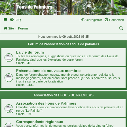
FAQ
S’enregistrer
Connexion
R
Site
Forum
e
Nous sommes le 09 août 2026 06:35
c
Forum de l'association des fous de palmiers
h
La vie du forum
e
Toutes les remarques, suggestions ou questions sur le forum des Fous de
Palmiers, ainsi que les évolutions de votre forum
r
Sujets :
315
c
Présentations de nouveaux membres
Dans ce forum chaque nouveau membre peut se présenter soit dans le
h
message général, soit en créant sont propre sujet. Vous pouvez aussi vous
inscrire sur la carte de localisation
e
Sujets :
1181
r
Association des FOUS DE PALMIERS
Association des Fous de Palmiers
Chapitre dédié à tout ce qui concerne l'association des Fous de palmiers et sa
revue "Le Palmier".
Sujets :
196
Correspondants régionaux
Vous serez informés ici de toutes les sorties, visites de jardins et foires-