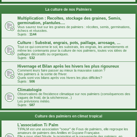
La culture de nos Palmiers
Multiplication : Recoltes, stockage des graines, Semis,
germination, plantules....
Vous saurez tout sur les graines de palmiers : récoltes, semis, germinations,
échecs et réussites.
Sujets :
1144
Culture : Substrat, engrais, pots, paillage, arrosage, ...
Tout ce qui concerne le sol, les substrats, les engrais, les amendements et
même les contenants pour la culture de nos palmiers, toutes vos idées de
paillages décoratifs ou organiques.
Sujets :
532
Hivernage et Bilan après les hivers les plus rigoureux
Comment leurs faire passer au mieux la mauvaise saison ?
Vos palmiers à la sortie de l'hiver.
Quels sont vos bilans après vos hivers les plus difficiles?
Sujets :
506
Climatologie
Observations de l'incidence climatique sur nos palmiers (conséquences des
vagues de froid, de la sécheresse...)
Les prévisions météo.
Sujets :
587
Culture des palmiers en climat tropical
L'association Ti Palm
TIPALM est une association "soeur" de Fous de palmiers, elle regroupe les
amateurs de palmiers des Antilles et Guyane Française.
Elle a pour objet l'étude, la promotion et la sauvegarde des palmiers, en