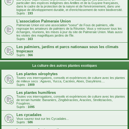
particulier des espèces indigènes des Antilles et de la Guyane françaises,
dans le cadre de la protection de la nature et de l'environnement, dans une
logique de développement durable, et d'enrichissement de notre biodiversité.
Sujets :
193
L'association Palmeraie Union
Palmeraie Union est une association "soeur" de Fous de palmiers, elle
regroupe les amateurs de palmiers de la Réunion. Vous y retrouver tous les
échanges, réunions, les mises à jour du site de Palmeraie Union. Mais aussi
les visites des magnifiques jardins de l’île.
Sujets :
163
Les palmiers, jardins et parcs nationaux sous les climats
tropicaux
Sujets :
366
La culture des autres plantes exotiques
Les plantes xérophytes
Toutes vos interrogations, conseils et expériences de culture avec les plantes
de milieux secs : Agaves, Yucca, Cactées, Aloes, Dasylirions....
Sujets :
1909
Les plantes humifères
Toutes vos interrogations, conseils et expériences de culture avec les plantes
de terrain humide: Bananiers, Zingibéracées, Aracées, Strelitziacées,
Fougères...
Sujets :
1095
Les cycadales
Vous saurez tout sur les Cycadales...
Sujets :
586