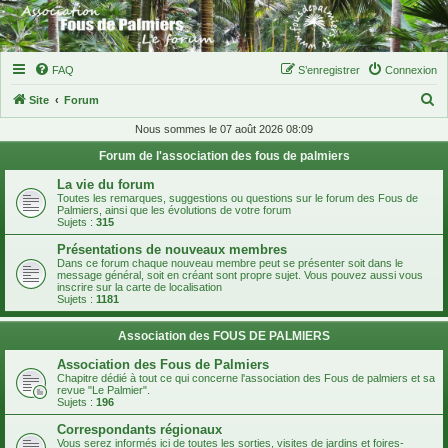
FAQ
S’enregistrer
Connexion
R
Site
Forum
e
Nous sommes le 07 août 2026 08:09
c
Forum de l'association des fous de palmiers
h
La vie du forum
e
Toutes les remarques, suggestions ou questions sur le forum des Fous de
Palmiers, ainsi que les évolutions de votre forum
r
Sujets :
315
c
Présentations de nouveaux membres
Dans ce forum chaque nouveau membre peut se présenter soit dans le
h
message général, soit en créant sont propre sujet. Vous pouvez aussi vous
inscrire sur la carte de localisation
e
Sujets :
1181
r
Association des FOUS DE PALMIERS
Association des Fous de Palmiers
Chapitre dédié à tout ce qui concerne l'association des Fous de palmiers et sa
revue "Le Palmier".
Sujets :
196
Correspondants régionaux
Vous serez informés ici de toutes les sorties, visites de jardins et foires-