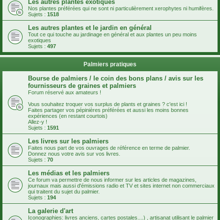
Les autres plantes exotiques
Nos plantes préférées qui ne sont ni particulièrement xerophytes ni humifères.
Sujets :
1518
Les autres plantes et le jardin en général
Tout ce qui touche au jardinage en général et aux plantes un peu moins
exotiques
Sujets :
497
Palmiers pratiques
Bourse de palmiers / le coin des bons plans / avis sur les
fournisseurs de graines et palmiers
Forum réservé aux amateurs !
Vous souhaitez troquer vos surplus de plants et graines ? c'est ici !
Faites partager vos pépinières préférées et aussi les moins bonnes
expériences (en restant courtois)
Allez-y !
Sujets :
1591
Les livres sur les palmiers
Faites nous part de vos ouvrages de référence en terme de palmier.
Donnez nous votre avis sur vos livres.
Sujets :
70
Les médias et les palmiers
Ce forum va permettre de nous informer sur les articles de magazines,
journaux mais aussi d'émissions radio et TV et sites internet non commerciaux
qui traitent du sujet du palmier.
Sujets :
194
La galerie d'art
Iconographies: livres anciens, cartes postales....) , artisanat utilisant le palmier