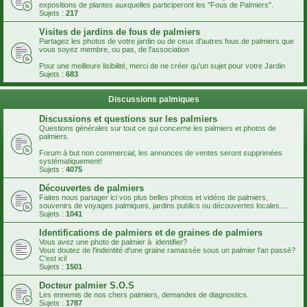
expositions de plantes auxquelles participeront les "Fous de Palmiers".
Sujets :
217
Visites de jardins de fous de palmiers
Partagez les photos de votre jardin ou de ceux d'autres fous de palmiers que
vous soyez membre, ou pas, de l'association
Pour une meilleure lisibilité, merci de ne créer qu'un sujet pour votre Jardin
Sujets :
683
Discussions palmiques
Discussions et questions sur les palmiers
Questions générales sur tout ce qui concerne les palmiers et photos de
palmiers.
Forum à but non commercial, les annonces de ventes seront supprimées
systématiquement!
Sujets :
4075
Découvertes de palmiers
Faites nous partager ici vos plus belles photos et vidéos de palmiers,
souvenirs de voyages palmiques, jardins publics ou découvertes locales....
Sujets :
1041
Identifications de palmiers et de graines de palmiers
Vous avez une photo de palmier à identifier?
Vous doutez de l'indentité d'une graine ramassée sous un palmier l'an passé?
C'est ici!
Sujets :
1501
Docteur palmier S.O.S
Les ennemis de nos chers palmiers, demandes de diagnostics.
Sujets :
1787