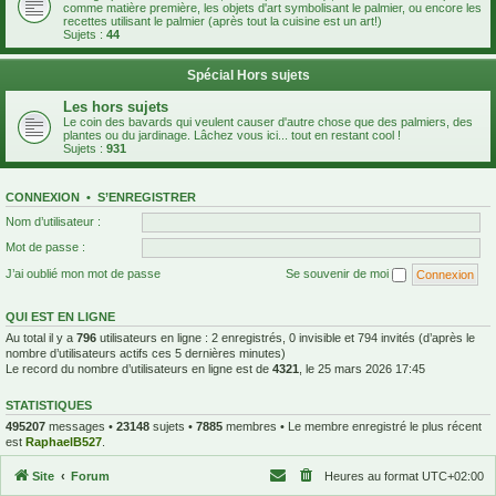
comme matière première, les objets d'art symbolisant le palmier, ou encore les
recettes utilisant le palmier (après tout la cuisine est un art!)
Sujets :
44
Spécial Hors sujets
Les hors sujets
Le coin des bavards qui veulent causer d'autre chose que des palmiers, des
plantes ou du jardinage. Lâchez vous ici... tout en restant cool !
Sujets :
931
CONNEXION
•
S’ENREGISTRER
Nom d’utilisateur :
Mot de passe :
J’ai oublié mon mot de passe
Se souvenir de moi
QUI EST EN LIGNE
Au total il y a
796
utilisateurs en ligne : 2 enregistrés, 0 invisible et 794 invités (d’après le
nombre d’utilisateurs actifs ces 5 dernières minutes)
Le record du nombre d’utilisateurs en ligne est de
4321
, le 25 mars 2026 17:45
STATISTIQUES
495207
messages •
23148
sujets •
7885
membres • Le membre enregistré le plus récent
est
RaphaelB527
.
Site
Forum
Heures au format
UTC+02:00