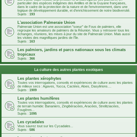
particulier des espèces indigènes des Antilles et de la Guyane françaises,
dans le cadre de la protection de la nature et de l'environnement, dans une
logique de développement durable, et d'enrichissement de notre biodiversité.
Sujets :
193
L'association Palmeraie Union
Palmeraie Union est une association "soeur" de Fous de palmiers, elle
regroupe les amateurs de palmiers de la Réunion. Vous y retrouver tous les
échanges, réunions, les mises à jour du site de Palmeraie Union. Mais aussi
les visites des magnifiques jardins de l’île.
Sujets :
163
Les palmiers, jardins et parcs nationaux sous les climats
tropicaux
Sujets :
366
La culture des autres plantes exotiques
Les plantes xérophytes
Toutes vos interrogations, conseils et expériences de culture avec les plantes
de milieux secs : Agaves, Yucca, Cactées, Aloes, Dasylirions....
Sujets :
1909
Les plantes humifères
Toutes vos interrogations, conseils et expériences de culture avec les plantes
de terrain humide: Bananiers, Zingibéracées, Aracées, Strelitziacées,
Fougères...
Sujets :
1095
Les cycadales
Vous saurez tout sur les Cycadales...
Sujets :
586