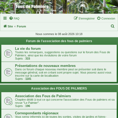
FAQ
S’enregistrer
Connexion
R
Site
Forum
e
Nous sommes le 08 août 2026 10:18
c
Forum de l'association des fous de palmiers
h
La vie du forum
e
Toutes les remarques, suggestions ou questions sur le forum des Fous de
Palmiers, ainsi que les évolutions de votre forum
r
Sujets :
315
c
Présentations de nouveaux membres
Dans ce forum chaque nouveau membre peut se présenter soit dans le
h
message général, soit en créant sont propre sujet. Vous pouvez aussi vous
inscrire sur la carte de localisation
e
Sujets :
1181
r
Association des FOUS DE PALMIERS
Association des Fous de Palmiers
Chapitre dédié à tout ce qui concerne l'association des Fous de palmiers et sa
revue "Le Palmier".
Sujets :
196
Correspondants régionaux
Vous serez informés ici de toutes les sorties, visites de jardins et foires-