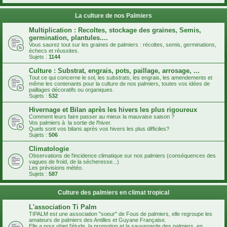
La culture de nos Palmiers
Multiplication : Recoltes, stockage des graines, Semis,
germination, plantules....
Vous saurez tout sur les graines de palmiers : récoltes, semis, germinations,
échecs et réussites.
Sujets :
1144
Culture : Substrat, engrais, pots, paillage, arrosage, ...
Tout ce qui concerne le sol, les substrats, les engrais, les amendements et
même les contenants pour la culture de nos palmiers, toutes vos idées de
paillages décoratifs ou organiques.
Sujets :
532
Hivernage et Bilan après les hivers les plus rigoureux
Comment leurs faire passer au mieux la mauvaise saison ?
Vos palmiers à la sortie de l'hiver.
Quels sont vos bilans après vos hivers les plus difficiles?
Sujets :
506
Climatologie
Observations de l'incidence climatique sur nos palmiers (conséquences des
vagues de froid, de la sécheresse...)
Les prévisions météo.
Sujets :
587
Culture des palmiers en climat tropical
L'association Ti Palm
TIPALM est une association "soeur" de Fous de palmiers, elle regroupe les
amateurs de palmiers des Antilles et Guyane Française.
Elle a pour objet l'étude, la promotion et la sauvegarde des palmiers, en