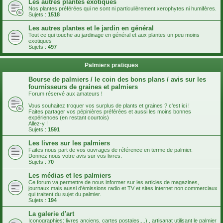
Les autres plantes exotiques
Nos plantes préférées qui ne sont ni particulièrement xerophytes ni humifères.
Sujets :
1518
Les autres plantes et le jardin en général
Tout ce qui touche au jardinage en général et aux plantes un peu moins
exotiques
Sujets :
497
Palmiers pratiques
Bourse de palmiers / le coin des bons plans / avis sur les
fournisseurs de graines et palmiers
Forum réservé aux amateurs !
Vous souhaitez troquer vos surplus de plants et graines ? c'est ici !
Faites partager vos pépinières préférées et aussi les moins bonnes
expériences (en restant courtois)
Allez-y !
Sujets :
1591
Les livres sur les palmiers
Faites nous part de vos ouvrages de référence en terme de palmier.
Donnez nous votre avis sur vos livres.
Sujets :
70
Les médias et les palmiers
Ce forum va permettre de nous informer sur les articles de magazines,
journaux mais aussi d'émissions radio et TV et sites internet non commerciaux
qui traitent du sujet du palmier.
Sujets :
194
La galerie d'art
Iconographies: livres anciens, cartes postales....) , artisanat utilisant le palmier