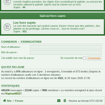
comme matière première, les objets d'art symbolisant le palmier, ou encore les
recettes utilisant le palmier (après tout la cuisine est un art!)
Sujets :
44
Spécial Hors sujets
Les hors sujets
Le coin des bavards qui veulent causer d'autre chose que des palmiers, des
plantes ou du jardinage. Lâchez vous ici... tout en restant cool !
Sujets :
931
CONNEXION
•
S’ENREGISTRER
Nom d’utilisateur :
Mot de passe :
J’ai oublié mon mot de passe
Se souvenir de moi
QUI EST EN LIGNE
Au total il y a
976
utilisateurs en ligne : 3 enregistrés, 0 invisible et 973 invités (d’après le
nombre d’utilisateurs actifs ces 5 dernières minutes)
Le record du nombre d’utilisateurs en ligne est de
4321
, le 25 mars 2026 17:45
STATISTIQUES
495208
messages •
23148
sujets •
7885
membres • Le membre enregistré le plus récent
est
RaphaelB527
.
Site
Forum
Heures au format
UTC+02:00