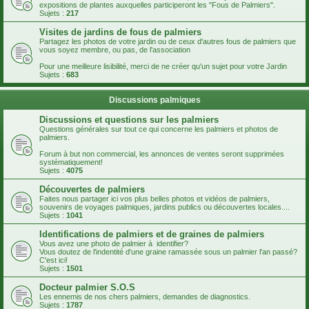
expositions de plantes auxquelles participeront les "Fous de Palmiers".
Sujets :
217
Visites de jardins de fous de palmiers
Partagez les photos de votre jardin ou de ceux d'autres fous de palmiers que
vous soyez membre, ou pas, de l'association
Pour une meilleure lisibilité, merci de ne créer qu'un sujet pour votre Jardin
Sujets :
683
Discussions palmiques
Discussions et questions sur les palmiers
Questions générales sur tout ce qui concerne les palmiers et photos de
palmiers.
Forum à but non commercial, les annonces de ventes seront supprimées
systématiquement!
Sujets :
4075
Découvertes de palmiers
Faites nous partager ici vos plus belles photos et vidéos de palmiers,
souvenirs de voyages palmiques, jardins publics ou découvertes locales....
Sujets :
1041
Identifications de palmiers et de graines de palmiers
Vous avez une photo de palmier à identifier?
Vous doutez de l'indentité d'une graine ramassée sous un palmier l'an passé?
C'est ici!
Sujets :
1501
Docteur palmier S.O.S
Les ennemis de nos chers palmiers, demandes de diagnostics.
Sujets :
1787