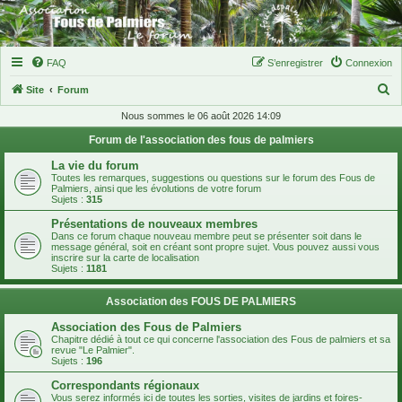
FAQ
S’enregistrer
Connexion
R
Site
Forum
e
Nous sommes le 06 août 2026 14:09
c
Forum de l'association des fous de palmiers
h
La vie du forum
e
Toutes les remarques, suggestions ou questions sur le forum des Fous de
Palmiers, ainsi que les évolutions de votre forum
r
Sujets :
315
c
Présentations de nouveaux membres
Dans ce forum chaque nouveau membre peut se présenter soit dans le
h
message général, soit en créant sont propre sujet. Vous pouvez aussi vous
inscrire sur la carte de localisation
e
Sujets :
1181
r
Association des FOUS DE PALMIERS
Association des Fous de Palmiers
Chapitre dédié à tout ce qui concerne l'association des Fous de palmiers et sa
revue "Le Palmier".
Sujets :
196
Correspondants régionaux
Vous serez informés ici de toutes les sorties, visites de jardins et foires-