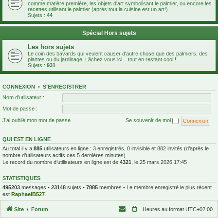
comme matière première, les objets d'art symbolisant le palmier, ou encore les
recettes utilisant le palmier (après tout la cuisine est un art!)
Sujets :
44
Spécial Hors sujets
Les hors sujets
Le coin des bavards qui veulent causer d'autre chose que des palmiers, des
plantes ou du jardinage. Lâchez vous ici... tout en restant cool !
Sujets :
931
CONNEXION
•
S’ENREGISTRER
Nom d’utilisateur :
Mot de passe :
J’ai oublié mon mot de passe
Se souvenir de moi
QUI EST EN LIGNE
Au total il y a
885
utilisateurs en ligne : 3 enregistrés, 0 invisible et 882 invités (d’après le
nombre d’utilisateurs actifs ces 5 dernières minutes)
Le record du nombre d’utilisateurs en ligne est de
4321
, le 25 mars 2026 17:45
STATISTIQUES
495203
messages •
23148
sujets •
7885
membres • Le membre enregistré le plus récent
est
RaphaelB527
.
Site
Forum
Heures au format
UTC+02:00