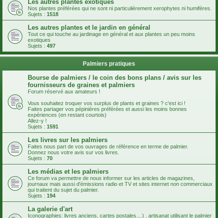
Les autres plantes exotiques
Nos plantes préférées qui ne sont ni particulièrement xerophytes ni humifères.
Sujets :
1518
Les autres plantes et le jardin en général
Tout ce qui touche au jardinage en général et aux plantes un peu moins
exotiques
Sujets :
497
Palmiers pratiques
Bourse de palmiers / le coin des bons plans / avis sur les
fournisseurs de graines et palmiers
Forum réservé aux amateurs !
Vous souhaitez troquer vos surplus de plants et graines ? c'est ici !
Faites partager vos pépinières préférées et aussi les moins bonnes
expériences (en restant courtois)
Allez-y !
Sujets :
1591
Les livres sur les palmiers
Faites nous part de vos ouvrages de référence en terme de palmier.
Donnez nous votre avis sur vos livres.
Sujets :
70
Les médias et les palmiers
Ce forum va permettre de nous informer sur les articles de magazines,
journaux mais aussi d'émissions radio et TV et sites internet non commerciaux
qui traitent du sujet du palmier.
Sujets :
194
La galerie d'art
Iconographies: livres anciens, cartes postales....) , artisanat utilisant le palmier