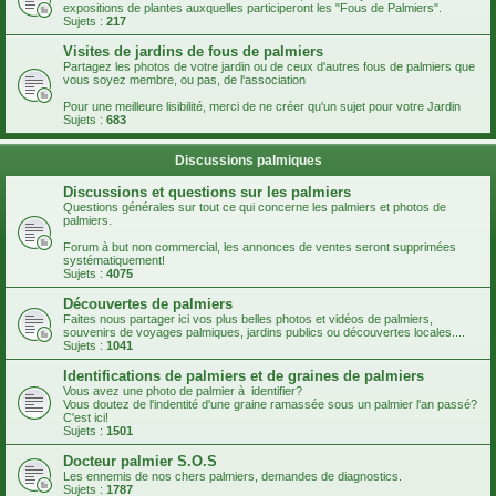
expositions de plantes auxquelles participeront les "Fous de Palmiers".
Sujets :
217
Visites de jardins de fous de palmiers
Partagez les photos de votre jardin ou de ceux d'autres fous de palmiers que
vous soyez membre, ou pas, de l'association
Pour une meilleure lisibilité, merci de ne créer qu'un sujet pour votre Jardin
Sujets :
683
Discussions palmiques
Discussions et questions sur les palmiers
Questions générales sur tout ce qui concerne les palmiers et photos de
palmiers.
Forum à but non commercial, les annonces de ventes seront supprimées
systématiquement!
Sujets :
4075
Découvertes de palmiers
Faites nous partager ici vos plus belles photos et vidéos de palmiers,
souvenirs de voyages palmiques, jardins publics ou découvertes locales....
Sujets :
1041
Identifications de palmiers et de graines de palmiers
Vous avez une photo de palmier à identifier?
Vous doutez de l'indentité d'une graine ramassée sous un palmier l'an passé?
C'est ici!
Sujets :
1501
Docteur palmier S.O.S
Les ennemis de nos chers palmiers, demandes de diagnostics.
Sujets :
1787