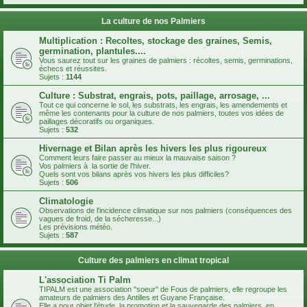
La culture de nos Palmiers
Multiplication : Recoltes, stockage des graines, Semis,
germination, plantules....
Vous saurez tout sur les graines de palmiers : récoltes, semis, germinations,
échecs et réussites.
Sujets :
1144
Culture : Substrat, engrais, pots, paillage, arrosage, ...
Tout ce qui concerne le sol, les substrats, les engrais, les amendements et
même les contenants pour la culture de nos palmiers, toutes vos idées de
paillages décoratifs ou organiques.
Sujets :
532
Hivernage et Bilan après les hivers les plus rigoureux
Comment leurs faire passer au mieux la mauvaise saison ?
Vos palmiers à la sortie de l'hiver.
Quels sont vos bilans après vos hivers les plus difficiles?
Sujets :
506
Climatologie
Observations de l'incidence climatique sur nos palmiers (conséquences des
vagues de froid, de la sécheresse...)
Les prévisions météo.
Sujets :
587
Culture des palmiers en climat tropical
L'association Ti Palm
TIPALM est une association "soeur" de Fous de palmiers, elle regroupe les
amateurs de palmiers des Antilles et Guyane Française.
Elle a pour objet l'étude, la promotion et la sauvegarde des palmiers, en