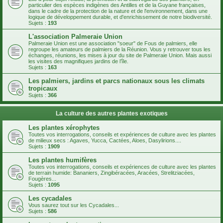
particulier des espèces indigènes des Antilles et de la Guyane françaises,
dans le cadre de la protection de la nature et de l'environnement, dans une
logique de développement durable, et d'enrichissement de notre biodiversité.
Sujets :
193
L'association Palmeraie Union
Palmeraie Union est une association "soeur" de Fous de palmiers, elle
regroupe les amateurs de palmiers de la Réunion. Vous y retrouver tous les
échanges, réunions, les mises à jour du site de Palmeraie Union. Mais aussi
les visites des magnifiques jardins de l’île.
Sujets :
163
Les palmiers, jardins et parcs nationaux sous les climats
tropicaux
Sujets :
366
La culture des autres plantes exotiques
Les plantes xérophytes
Toutes vos interrogations, conseils et expériences de culture avec les plantes
de milieux secs : Agaves, Yucca, Cactées, Aloes, Dasylirions....
Sujets :
1909
Les plantes humifères
Toutes vos interrogations, conseils et expériences de culture avec les plantes
de terrain humide: Bananiers, Zingibéracées, Aracées, Strelitziacées,
Fougères...
Sujets :
1095
Les cycadales
Vous saurez tout sur les Cycadales...
Sujets :
586