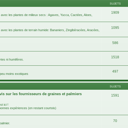
SUJETS
1909
e avec les plantes de milieux secs : Agaves, Yucca, Cactées, Aloes,
1095
e avec les plantes de terrain humide: Bananiers, Zingibéracées, Aracées,
586
1518
ytes ni humifères.
497
n peu moins exotiques
SUJETS
vis sur les fournisseurs de graines et palmiers
1591
t ici !
 bonnes expériences (en restant courtois)
70
almier.