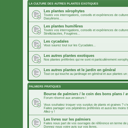
LA CULTURE DES AUTRES PLANTES EXOTIQUES
Les plantes xérophytes
Toutes vos interrogations, conseils et expériences de cultur
Dasylirions....
Les plantes humifères
Toutes vos interrogations, conseils et expériences de cultur
Strelitziacées, Fougères...
Les cycadales
Vous saurez tout sur les Cycadales...
Les autres plantes exotiques
Nos plantes préférées qui ne sont ni particulièrement xeroph
Les autres plantes et le jardin en général
Tout ce qui touche au jardinage en général et aux plantes u
PALMIERS PRATIQUES
Bourse de palmiers / le coin des bons plans / a
Forum réservé aux amateurs !
Vous souhaitez troquer vos surplus de plants et graines ? c'es
Faites partager vos pépinières préférées et aussi les moins
Allez-y !
Les livres sur les palmiers
Faites nous part de vos ouvrages de référence en terme de p
Donnez nous votre avis sur vos livres.