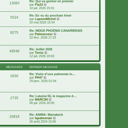
d
Re: Qui va germer en premier
s
13083
e
V
e
par
Fla33
s
r
o
r
10 juil. 2026 15:01
a
m
i
n
g
e
r
i
e
Re: En vu du prochain hiver
s
5524
l
e
V
par
LapeneMichel
s
e
r
o
20 mai 2026 15:54
a
d
m
i
g
e
e
r
e
Re: NEIGE PHOENIX CANARIENSIS
r
s
8275
l
V
par
Palmacoeur
n
s
e
o
22 févr. 2026 17:23
i
a
d
i
e
g
e
r
r
e
r
l
m
Re: Juillet 2026
n
49548
e
e
V
par
Tonio
i
d
s
o
12 juil. 2026 19:02
e
e
s
i
r
r
a
r
m
n
g
l
e
MESSAGES
DERNIER MESSAGE
i
e
e
s
e
d
s
Re: Visite d'une palmeraie in…
r
2630
e
a
V
par
PH47
m
r
g
o
29 janv. 2026 01:04
e
n
e
i
s
i
r
s
e
l
a
r
e
g
Re: Latania 55, le magazine d…
m
2735
d
e
V
par
MARC84
e
e
o
08 juil. 2026 20:00
s
r
i
s
n
r
a
i
l
g
Re: ANIMA: Marrakech
e
10818
e
e
V
par
lapalmeraie
r
d
o
26 août 2024 10:06
m
e
i
e
r
r