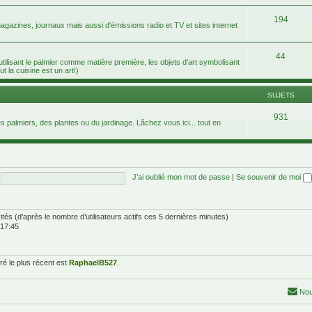
194
agazines, journaux mais aussi d'émissions radio et TV et sites internet
44
 utilisant le palmier comme matière première, les objets d'art symbolisant
ut la cuisine est un art!)
SUJETS
931
 palmiers, des plantes ou du jardinage. Lâchez vous ici... tout en
J’ai oublié mon mot de passe
|
Se souvenir de moi
nvités (d’après le nombre d’utilisateurs actifs ces 5 dernières minutes)
 17:45
é le plus récent est
RaphaelB527
.
Nou