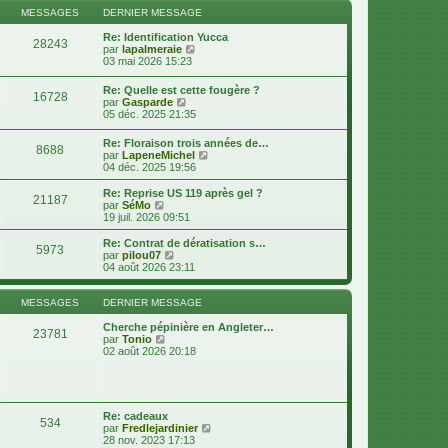
s
n
l
MESSAGES
DERNIER MESSAGE
s
i
e
a
e
d
Re: Identification Yucca
g
28243
r
e
V
par
lapalmeraie
e
m
r
o
03 mai 2026 15:23
e
n
i
s
i
r
Re: Quelle est cette fougère ?
s
16728
e
l
V
par
Gasparde
a
r
e
o
05 déc. 2025 21:35
g
m
d
i
e
e
e
r
Re: Floraison trois années de…
s
r
8688
l
V
par
LapeneMichel
s
n
e
o
04 déc. 2025 19:56
a
i
d
i
g
e
e
r
e
r
Re: Reprise US 119 après gel ?
r
21187
l
V
m
par
SéMo
n
e
o
e
19 juil. 2026 09:51
i
d
i
s
e
e
r
s
Re: Contrat de dératisation s…
r
5973
r
l
a
V
par
pilou07
m
n
e
g
o
04 août 2026 23:11
e
i
d
e
i
s
e
e
r
s
r
r
l
MESSAGES
DERNIER MESSAGE
a
m
n
e
g
e
i
d
Cherche pépinière en Angleter…
e
23781
s
e
V
e
par
Tonio
s
r
o
r
02 août 2026 20:18
a
m
i
n
g
e
r
i
e
s
l
e
s
e
r
a
d
m
Re: cadeaux
g
534
e
e
V
par
Fredlejardinier
e
r
s
o
28 nov. 2023 17:13
n
s