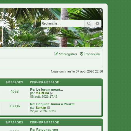
Rechercher
Recherche avanc
S’enregistrer
Connexion
Nous sommes le 07 août 2026 22:56
MESSAGES
DERNIER MESSAGE
Re: Le forum meurt...
4098
V
par
MARC84
o
06 août 2026 17:42
i
r
Re: Boquien Junior a Phuket
13336
l
V
par
Serkan
e
o
22 juil. 2026 09:29
d
i
e
r
r
l
MESSAGES
DERNIER MESSAGE
n
e
i
d
Re: Retour au vert