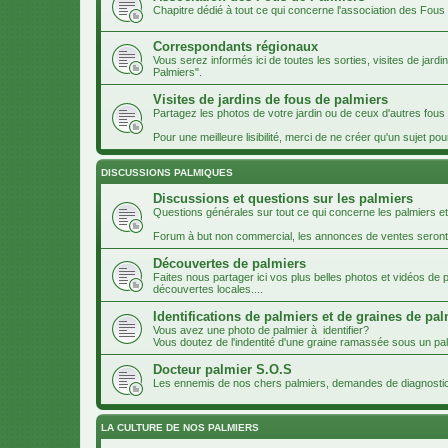
Chapitre dédié à tout ce qui concerne l'association des Fous
Correspondants régionaux
Vous serez informés ici de toutes les sorties, visites de jard
Palmiers".
Visites de jardins de fous de palmiers
Partagez les photos de votre jardin ou de ceux d'autres fou
Pour une meilleure lisibilité, merci de ne créer qu'un sujet pou
DISCUSSIONS PALMIQUES
Discussions et questions sur les palmiers
Questions générales sur tout ce qui concerne les palmiers et
Forum à but non commercial, les annonces de ventes seron
Découvertes de palmiers
Faites nous partager ici vos plus belles photos et vidéos de
découvertes locales....
Identifications de palmiers et de graines de pa
Vous avez une photo de palmier à identifier?
Vous doutez de l'indentité d'une graine ramassée sous un palm
Docteur palmier S.O.S
Les ennemis de nos chers palmiers, demandes de diagnosti
LA CULTURE DE NOS PALMIERS