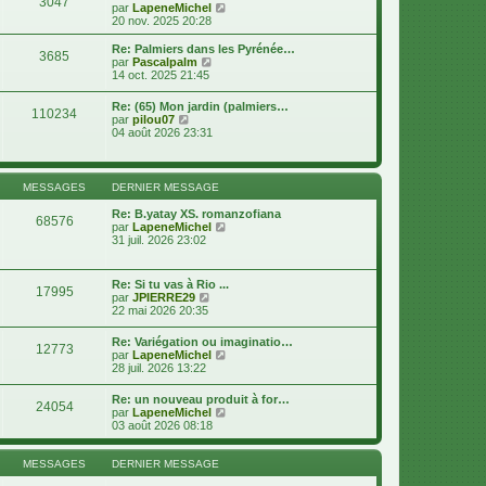
3047
e
e
V
par
LapeneMichel
r
r
o
20 nov. 2025 20:28
m
n
i
e
i
r
Re: Palmiers dans les Pyrénée…
s
3685
e
l
V
par
Pascalpalm
s
r
e
o
14 oct. 2025 21:45
a
m
d
i
g
e
e
r
e
Re: (65) Mon jardin (palmiers…
s
r
110234
l
V
par
pilou07
s
n
e
o
04 août 2026 23:31
a
i
d
i
g
e
e
r
e
r
r
l
m
n
e
MESSAGES
DERNIER MESSAGE
e
i
d
s
e
e
Re: B.yatay XS. romanzofiana
s
r
68576
r
V
par
LapeneMichel
a
m
n
o
31 juil. 2026 23:02
g
e
i
i
e
s
e
r
s
r
l
a
Re: Si tu vas à Rio ...
m
17995
e
g
V
par
JPIERRE29
e
d
e
o
22 mai 2026 20:35
s
e
i
s
r
r
a
Re: Variégation ou imaginatio…
n
12773
l
g
V
par
LapeneMichel
i
e
e
o
28 juil. 2026 13:22
e
d
i
r
e
r
m
Re: un nouveau produit à for…
r
24054
l
e
V
par
LapeneMichel
n
e
s
o
03 août 2026 08:18
i
d
s
i
e
e
a
r
r
r
g
l
MESSAGES
DERNIER MESSAGE
m
n
e
e
e
i