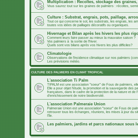
Multiplication : Recoltes, stockage des graines,
Vous saurez tout sur les graines de palmiers : récoltes, semi
Culture : Substrat, engrais, pots, paillage, arros
Tout ce qui concerne le sol, les substrats, les engrais, les
toutes vos idées de paillages décoratifs ou organiques.
Hivernage et Bilan après les hivers les plus ri
Comment leurs faire passer au mieux la mauvaise saison ?
Vos palmiers à la sortie de l'hiver.
Quels sont vos bilans après vos hivers les plus difficiles?
Climatologie
Observations de l'incidence climatique sur nos palmiers (co
Les prévisions météo.
CULTURE DES PALMIERS EN CLIMAT TROPICAL
L'association Ti Palm
TIPALM est une association "soeur" de Fous de palmiers, ell
Elle a pour objet l'étude, la promotion et la sauvegarde des p
françaises, dans le cadre de la protection de la nature et d
d'enrichissement de notre biodiversité.
L'association Palmeraie Union
Palmeraie Union est une association "soeur" de Fous de palm
retrouver tous les échanges, réunions, les mises à jour du si
l’île.
Les palmiers, jardins et parcs nationaux sous l