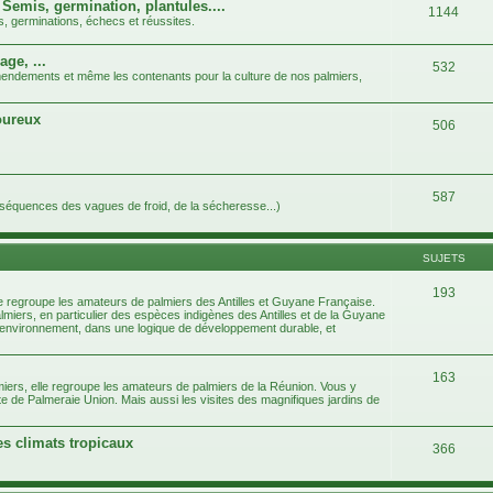
 Semis, germination, plantules....
1144
s, germinations, échecs et réussites.
age, ...
532
 amendements et même les contenants pour la culture de nos palmiers,
goureux
506
587
nséquences des vagues de froid, de la sécheresse...)
SUJETS
193
e regroupe les amateurs de palmiers des Antilles et Guyane Française.
almiers, en particulier des espèces indigènes des Antilles et de la Guyane
e l'environnement, dans une logique de développement durable, et
163
iers, elle regroupe les amateurs de palmiers de la Réunion. Vous y
te de Palmeraie Union. Mais aussi les visites des magnifiques jardins de
es climats tropicaux
366