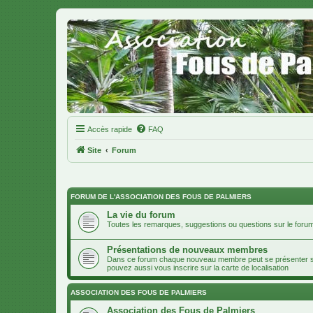
Accès rapide
FAQ
Site
Forum
FORUM DE L'ASSOCIATION DES FOUS DE PALMIERS
La vie du forum
Toutes les remarques, suggestions ou questions sur le forum
Présentations de nouveaux membres
Dans ce forum chaque nouveau membre peut se présenter soit
pouvez aussi vous inscrire sur la carte de localisation
ASSOCIATION DES FOUS DE PALMIERS
Association des Fous de Palmiers