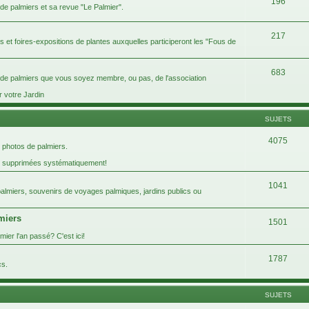
196
 de palmiers et sa revue "Le Palmier".
217
ins et foires-expositions de plantes auxquelles participeront les "Fous de
683
s de palmiers que vous soyez membre, ou pas, de l'association
r votre Jardin
SUJETS
4075
 photos de palmiers.
t supprimées systématiquement!
1041
 palmiers, souvenirs de voyages palmiques, jardins publics ou
lmiers
1501
ier l'an passé? C'est ici!
1787
cs.
SUJETS