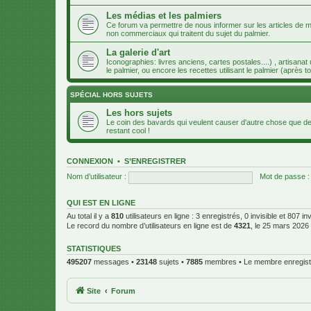
Les médias et les palmiers
Ce forum va permettre de nous informer sur les articles de m
non commerciaux qui traitent du sujet du palmier.
La galerie d'art
Iconographies: livres anciens, cartes postales....) , artisanat
le palmier, ou encore les recettes utilisant le palmier (après to
SPÉCIAL HORS SUJETS
Les hors sujets
Le coin des bavards qui veulent causer d'autre chose que des
restant cool !
CONNEXION
•
S’ENREGISTRER
Nom d’utilisateur :
Mot de passe :
QUI EST EN LIGNE
Au total il y a
810
utilisateurs en ligne : 3 enregistrés, 0 invisible et 807 i
Le record du nombre d’utilisateurs en ligne est de
4321
, le 25 mars 2026
STATISTIQUES
495207
messages •
23148
sujets •
7885
membres • Le membre enregistr
Site
Forum