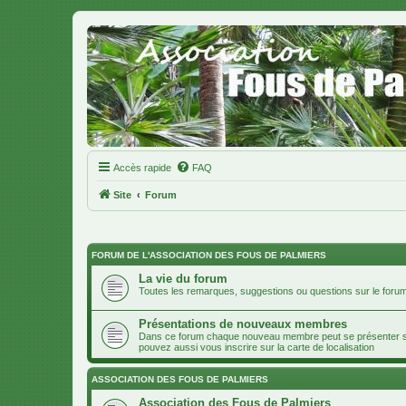
Accès rapide
FAQ
Site
Forum
FORUM DE L'ASSOCIATION DES FOUS DE PALMIERS
La vie du forum
Toutes les remarques, suggestions ou questions sur le forum
Présentations de nouveaux membres
Dans ce forum chaque nouveau membre peut se présenter soit
pouvez aussi vous inscrire sur la carte de localisation
ASSOCIATION DES FOUS DE PALMIERS
Association des Fous de Palmiers