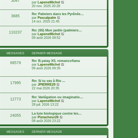
3047
e
e
V
par
LapeneMichel
r
r
o
20 nov. 2025 20:28
m
n
i
e
i
r
Re: Palmiers dans les Pyrénée…
s
3685
e
l
V
par
Pascalpalm
s
r
e
o
14 oct. 2025 21:45
a
m
d
i
g
e
e
r
e
Re: (65) Mon jardin (palmiers…
s
r
110237
l
V
par
LapeneMichel
s
n
e
o
09 août 2026 09:52
a
i
d
i
g
e
e
r
e
r
r
l
m
n
e
MESSAGES
DERNIER MESSAGE
e
i
d
s
e
e
Re: B.yatay XS. romanzofiana
s
r
68579
r
V
par
LapeneMichel
a
m
n
o
09 août 2026 09:35
g
e
i
i
e
s
e
r
s
r
l
a
Re: Si tu vas à Rio ...
m
17995
e
g
V
par
JPIERRE29
e
d
e
o
22 mai 2026 20:35
s
e
i
s
r
r
a
Re: Variégation ou imaginatio…
n
12773
l
g
V
par
LapeneMichel
i
e
e
o
28 juil. 2026 13:22
e
d
i
r
e
r
m
La lute biologique contre les…
r
24055
l
e
V
par
Pistacheur26
n
e
s
o
08 août 2026 23:22
i
d
s
i
e
e
a
r
r
r
g
l
MESSAGES
DERNIER MESSAGE
m
n
e
e
e
i