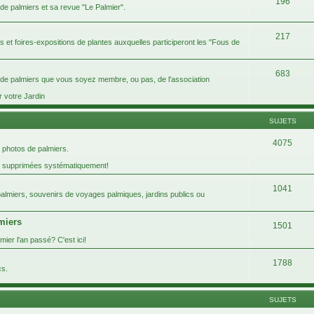
196
 de palmiers et sa revue "Le Palmier".
217
ins et foires-expositions de plantes auxquelles participeront les "Fous de
683
s de palmiers que vous soyez membre, ou pas, de l'association
r votre Jardin
SUJETS
4075
 photos de palmiers.
t supprimées systématiquement!
1041
 palmiers, souvenirs de voyages palmiques, jardins publics ou
lmiers
1501
ier l'an passé? C'est ici!
1788
cs.
SUJETS