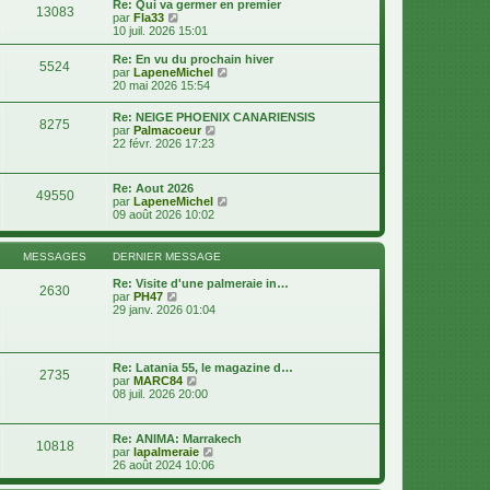
d
Re: Qui va germer en premier
s
13083
e
V
e
par
Fla33
s
r
o
r
10 juil. 2026 15:01
a
m
i
n
g
e
r
i
e
Re: En vu du prochain hiver
s
5524
l
e
V
par
LapeneMichel
s
e
r
o
20 mai 2026 15:54
a
d
m
i
g
e
e
r
e
Re: NEIGE PHOENIX CANARIENSIS
r
s
8275
l
V
par
Palmacoeur
n
s
e
o
22 févr. 2026 17:23
i
a
d
i
e
g
e
r
r
e
r
l
m
Re: Aout 2026
n
49550
e
e
V
par
LapeneMichel
i
d
s
o
09 août 2026 10:02
e
e
s
i
r
r
a
r
m
n
g
l
e
MESSAGES
DERNIER MESSAGE
i
e
e
s
e
d
s
Re: Visite d'une palmeraie in…
r
2630
e
a
V
par
PH47
m
r
g
o
29 janv. 2026 01:04
e
n
e
i
s
i
r
s
e
l
a
r
e
g
Re: Latania 55, le magazine d…
m
2735
d
e
V
par
MARC84
e
e
o
08 juil. 2026 20:00
s
r
i
s
n
r
a
i
l
g
Re: ANIMA: Marrakech
e
10818
e
e
V
par
lapalmeraie
r
d
o
26 août 2024 10:06
m
e
i
e
r
r