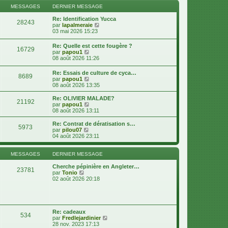
s
n
l
MESSAGES
DERNIER MESSAGE
s
i
e
a
e
d
Re: Identification Yucca
g
28243
r
e
V
par
lapalmeraie
e
m
r
o
03 mai 2026 15:23
e
n
i
s
i
r
Re: Quelle est cette fougère ?
s
16729
e
l
V
par
papou1
a
r
e
o
08 août 2026 11:26
g
m
d
i
e
e
e
r
Re: Essais de culture de cyca…
s
r
8689
l
V
par
papou1
s
n
e
o
08 août 2026 13:35
a
i
d
i
g
e
e
r
e
r
Re: OLIVIER MALADE?
r
21192
l
V
m
par
papou1
n
e
o
e
08 août 2026 13:11
i
d
i
s
e
e
r
s
Re: Contrat de dératisation s…
r
5973
r
l
a
V
par
pilou07
m
n
e
g
o
04 août 2026 23:11
e
i
d
e
i
s
e
e
r
s
r
r
l
MESSAGES
DERNIER MESSAGE
a
m
n
e
g
e
i
d
Cherche pépinière en Angleter…
e
23781
s
e
V
e
par
Tonio
s
r
o
r
02 août 2026 20:18
a
m
i
n
g
e
r
i
e
s
l
e
s
e
r
a
d
m
Re: cadeaux
g
534
e
e
V
par
Fredlejardinier
e
r
s
o
28 nov. 2023 17:13
n
s