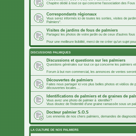
Chapitre dédié à tout ce qui concerne l'association des Fous
Correspondants régionaux
Vous serez informés ici de toutes les sorties, visites de jard
Palmiers".
Visites de jardins de fous de palmiers
Partagez les photos de votre jardin ou de ceux d'autres fou
Pour une meilleure lisibilité, merci de ne créer qu'un sujet pou
DISCUSSIONS PALMIQUES
Discussions et questions sur les palmiers
Questions générales sur tout ce qui concerne les palmiers et
Forum à but non commercial, les annonces de ventes seron
Découvertes de palmiers
Faites nous partager ici vos plus belles photos et vidéos de
découvertes locales....
Identifications de palmiers et de graines de pa
Vous avez une photo de palmier à identifier?
Vous doutez de l'indentité d'une graine ramassée sous un palm
Docteur palmier S.O.S
Les ennemis de nos chers palmiers, demandes de diagnosti
LA CULTURE DE NOS PALMIERS