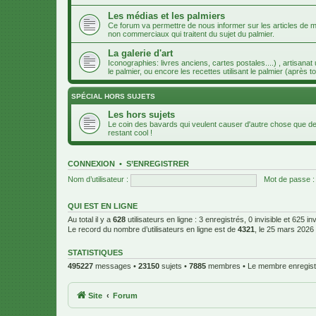
Les médias et les palmiers
Ce forum va permettre de nous informer sur les articles de m
non commerciaux qui traitent du sujet du palmier.
La galerie d'art
Iconographies: livres anciens, cartes postales....) , artisanat
le palmier, ou encore les recettes utilisant le palmier (après to
SPÉCIAL HORS SUJETS
Les hors sujets
Le coin des bavards qui veulent causer d'autre chose que des
restant cool !
CONNEXION
•
S’ENREGISTRER
Nom d’utilisateur :
Mot de passe :
QUI EST EN LIGNE
Au total il y a
628
utilisateurs en ligne : 3 enregistrés, 0 invisible et 625 i
Le record du nombre d’utilisateurs en ligne est de
4321
, le 25 mars 2026
STATISTIQUES
495227
messages •
23150
sujets •
7885
membres • Le membre enregistr
Site
Forum