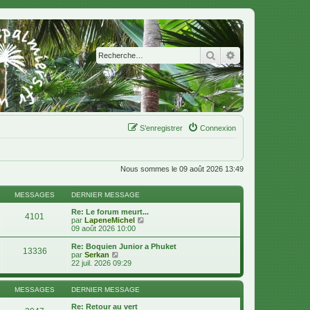
Rechercher
Recherche avanc
S’enregistrer
Connexion
Nous sommes le 09 août 2026 13:49
MESSAGES
DERNIER MESSAGE
Re: Le forum meurt...
4101
V
par
LapeneMichel
o
09 août 2026 10:00
i
r
Re: Boquien Junior a Phuket
13336
l
V
par
Serkan
e
o
22 juil. 2026 09:29
d
i
e
r
r
l
MESSAGES
DERNIER MESSAGE
n
e
i
d
Re: Retour au vert