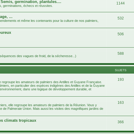
 Semis, germination, plantules....
1144
s, germinations, échecs et réussites.
age, ...
532
 amendements et même les contenants pour la culture de nos palmiers,
goureux
506
588
nséquences des vagues de froid, de la sécheresse...)
SUJETS
193
e regroupe les amateurs de palmiers des Antilles et Guyane Française.
almiers, en particulier des espèces indigènes des Antilles et de la Guyane
e l'environnement, dans une logique de développement durable, et
163
iers, elle regroupe les amateurs de palmiers de la Réunion. Vous y
te de Palmeraie Union. Mais aussi les visites des magnifiques jardins de
es climats tropicaux
366