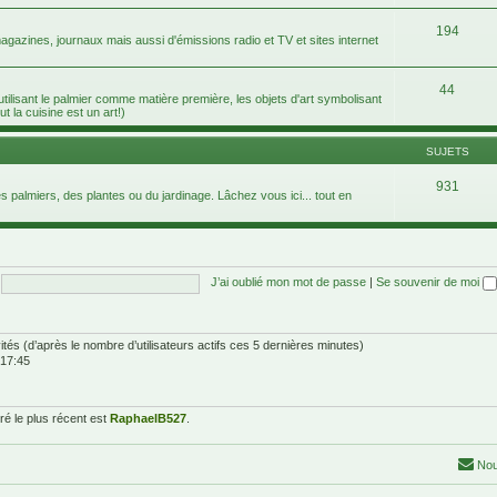
194
agazines, journaux mais aussi d'émissions radio et TV et sites internet
44
 utilisant le palmier comme matière première, les objets d'art symbolisant
ut la cuisine est un art!)
SUJETS
931
 palmiers, des plantes ou du jardinage. Lâchez vous ici... tout en
J’ai oublié mon mot de passe
|
Se souvenir de moi
nvités (d’après le nombre d’utilisateurs actifs ces 5 dernières minutes)
 17:45
é le plus récent est
RaphaelB527
.
Nou