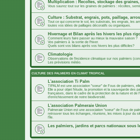
Multiplication : Recoltes, stockage des graines,
Vous saurez tout sur les graines de palmiers : récoltes, semi
Culture : Substrat, engrais, pots, paillage, arros
Tout ce qui concerne le sol, les substrats, les engrais, les
toutes vos idées de paillages décoratifs ou organiques.
Hivernage et Bilan après les hivers les plus ri
Comment leurs faire passer au mieux la mauvaise saison ?
Vos palmiers à la sortie de l'hiver.
Quels sont vos bilans après vos hivers les plus difficiles?
Climatologie
Observations de l'incidence climatique sur nos palmiers (co
Les prévisions météo.
CULTURE DES PALMIERS EN CLIMAT TROPICAL
L'association Ti Palm
TIPALM est une association "soeur" de Fous de palmiers, ell
Elle a pour objet l'étude, la promotion et la sauvegarde des p
françaises, dans le cadre de la protection de la nature et d
d'enrichissement de notre biodiversité.
L'association Palmeraie Union
Palmeraie Union est une association "soeur" de Fous de palm
retrouver tous les échanges, réunions, les mises à jour du si
l’île.
Les palmiers, jardins et parcs nationaux sous l