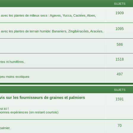
SUJETS
1909
e avec les plantes de milieux secs : Agaves, Yucca, Cactées, Aloes,
1095
e avec les plantes de terrain humide: Bananiers, Zingibéracées, Aracées,
586
1518
ytes ni humifères.
497
n peu moins exotiques
SUJETS
vis sur les fournisseurs de graines et palmiers
1591
t ici !
 bonnes expériences (en restant courtois)
70
almier.