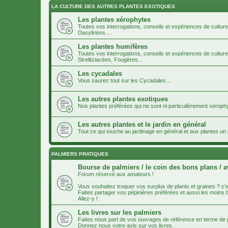
LA CULTURE DES AUTRES PLANTES EXOTIQUES
Les plantes xérophytes
Toutes vos interrogations, conseils et expériences de cultur
Dasylirions....
Les plantes humifères
Toutes vos interrogations, conseils et expériences de cultur
Strelitziacées, Fougères...
Les cycadales
Vous saurez tout sur les Cycadales...
Les autres plantes exotiques
Nos plantes préférées qui ne sont ni particulièrement xeroph
Les autres plantes et le jardin en général
Tout ce qui touche au jardinage en général et aux plantes u
PALMIERS PRATIQUES
Bourse de palmiers / le coin des bons plans / a
Forum réservé aux amateurs !
Vous souhaitez troquer vos surplus de plants et graines ? c'es
Faites partager vos pépinières préférées et aussi les moins
Allez-y !
Les livres sur les palmiers
Faites nous part de vos ouvrages de référence en terme de p
Donnez nous votre avis sur vos livres.