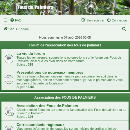
FAQ
S’enregistrer
Connexion
R
Site
Forum
e
Nous sommes le 07 août 2026 00:05
c
Forum de l'association des fous de palmiers
h
La vie du forum
e
Toutes les remarques, suggestions ou questions sur le forum des Fous de
Palmiers, ainsi que les évolutions de votre forum
r
Sujets :
315
c
Présentations de nouveaux membres
Dans ce forum chaque nouveau membre peut se présenter soit dans le
h
message général, soit en créant sont propre sujet. Vous pouvez aussi vous
inscrire sur la carte de localisation
e
Sujets :
1181
r
Association des FOUS DE PALMIERS
Association des Fous de Palmiers
Chapitre dédié à tout ce qui concerne l'association des Fous de palmiers et sa
revue "Le Palmier".
Sujets :
196
Correspondants régionaux
Vous serez informés ici de toutes les sorties, visites de jardins et foires-