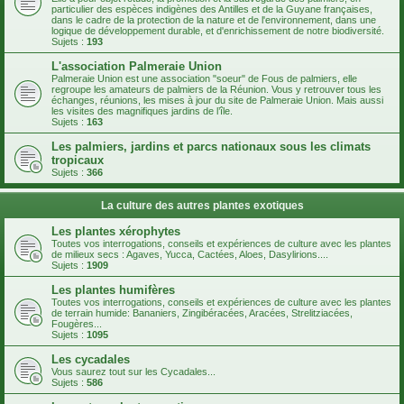
particulier des espèces indigènes des Antilles et de la Guyane françaises,
dans le cadre de la protection de la nature et de l'environnement, dans une
logique de développement durable, et d'enrichissement de notre biodiversité.
Sujets :
193
L'association Palmeraie Union
Palmeraie Union est une association "soeur" de Fous de palmiers, elle
regroupe les amateurs de palmiers de la Réunion. Vous y retrouver tous les
échanges, réunions, les mises à jour du site de Palmeraie Union. Mais aussi
les visites des magnifiques jardins de l’île.
Sujets :
163
Les palmiers, jardins et parcs nationaux sous les climats
tropicaux
Sujets :
366
La culture des autres plantes exotiques
Les plantes xérophytes
Toutes vos interrogations, conseils et expériences de culture avec les plantes
de milieux secs : Agaves, Yucca, Cactées, Aloes, Dasylirions....
Sujets :
1909
Les plantes humifères
Toutes vos interrogations, conseils et expériences de culture avec les plantes
de terrain humide: Bananiers, Zingibéracées, Aracées, Strelitziacées,
Fougères...
Sujets :
1095
Les cycadales
Vous saurez tout sur les Cycadales...
Sujets :
586