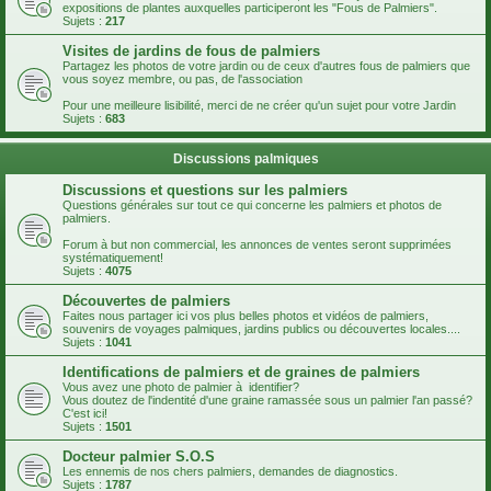
expositions de plantes auxquelles participeront les "Fous de Palmiers".
Sujets :
217
Visites de jardins de fous de palmiers
Partagez les photos de votre jardin ou de ceux d'autres fous de palmiers que
vous soyez membre, ou pas, de l'association
Pour une meilleure lisibilité, merci de ne créer qu'un sujet pour votre Jardin
Sujets :
683
Discussions palmiques
Discussions et questions sur les palmiers
Questions générales sur tout ce qui concerne les palmiers et photos de
palmiers.
Forum à but non commercial, les annonces de ventes seront supprimées
systématiquement!
Sujets :
4075
Découvertes de palmiers
Faites nous partager ici vos plus belles photos et vidéos de palmiers,
souvenirs de voyages palmiques, jardins publics ou découvertes locales....
Sujets :
1041
Identifications de palmiers et de graines de palmiers
Vous avez une photo de palmier à identifier?
Vous doutez de l'indentité d'une graine ramassée sous un palmier l'an passé?
C'est ici!
Sujets :
1501
Docteur palmier S.O.S
Les ennemis de nos chers palmiers, demandes de diagnostics.
Sujets :
1787