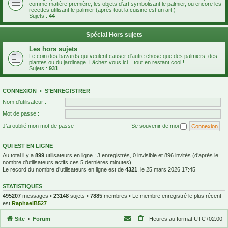
comme matière première, les objets d'art symbolisant le palmier, ou encore les
recettes utilisant le palmier (après tout la cuisine est un art!)
Sujets :
44
Spécial Hors sujets
Les hors sujets
Le coin des bavards qui veulent causer d'autre chose que des palmiers, des
plantes ou du jardinage. Lâchez vous ici... tout en restant cool !
Sujets :
931
CONNEXION
•
S’ENREGISTRER
Nom d’utilisateur :
Mot de passe :
J’ai oublié mon mot de passe
Se souvenir de moi
QUI EST EN LIGNE
Au total il y a
899
utilisateurs en ligne : 3 enregistrés, 0 invisible et 896 invités (d’après le
nombre d’utilisateurs actifs ces 5 dernières minutes)
Le record du nombre d’utilisateurs en ligne est de
4321
, le 25 mars 2026 17:45
STATISTIQUES
495207
messages •
23148
sujets •
7885
membres • Le membre enregistré le plus récent
est
RaphaelB527
.
Site
Forum
Heures au format
UTC+02:00