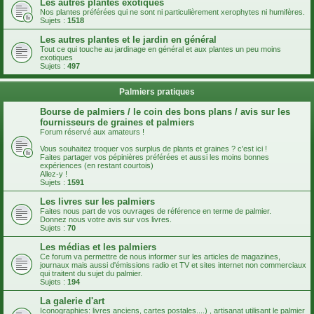
Les autres plantes exotiques
Nos plantes préférées qui ne sont ni particulièrement xerophytes ni humifères.
Sujets :
1518
Les autres plantes et le jardin en général
Tout ce qui touche au jardinage en général et aux plantes un peu moins
exotiques
Sujets :
497
Palmiers pratiques
Bourse de palmiers / le coin des bons plans / avis sur les
fournisseurs de graines et palmiers
Forum réservé aux amateurs !
Vous souhaitez troquer vos surplus de plants et graines ? c'est ici !
Faites partager vos pépinières préférées et aussi les moins bonnes
expériences (en restant courtois)
Allez-y !
Sujets :
1591
Les livres sur les palmiers
Faites nous part de vos ouvrages de référence en terme de palmier.
Donnez nous votre avis sur vos livres.
Sujets :
70
Les médias et les palmiers
Ce forum va permettre de nous informer sur les articles de magazines,
journaux mais aussi d'émissions radio et TV et sites internet non commerciaux
qui traitent du sujet du palmier.
Sujets :
194
La galerie d'art
Iconographies: livres anciens, cartes postales....) , artisanat utilisant le palmier