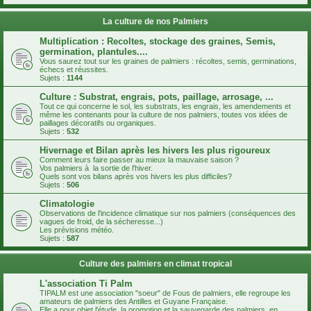
La culture de nos Palmiers
Multiplication : Recoltes, stockage des graines, Semis,
germination, plantules....
Vous saurez tout sur les graines de palmiers : récoltes, semis, germinations,
échecs et réussites.
Sujets :
1144
Culture : Substrat, engrais, pots, paillage, arrosage, ...
Tout ce qui concerne le sol, les substrats, les engrais, les amendements et
même les contenants pour la culture de nos palmiers, toutes vos idées de
paillages décoratifs ou organiques.
Sujets :
532
Hivernage et Bilan après les hivers les plus rigoureux
Comment leurs faire passer au mieux la mauvaise saison ?
Vos palmiers à la sortie de l'hiver.
Quels sont vos bilans après vos hivers les plus difficiles?
Sujets :
506
Climatologie
Observations de l'incidence climatique sur nos palmiers (conséquences des
vagues de froid, de la sécheresse...)
Les prévisions météo.
Sujets :
587
Culture des palmiers en climat tropical
L'association Ti Palm
TIPALM est une association "soeur" de Fous de palmiers, elle regroupe les
amateurs de palmiers des Antilles et Guyane Française.
Elle a pour objet l'étude, la promotion et la sauvegarde des palmiers, en