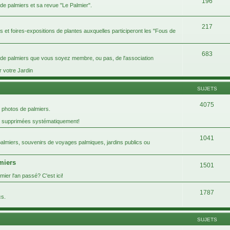
196
 de palmiers et sa revue "Le Palmier".
217
ins et foires-expositions de plantes auxquelles participeront les "Fous de
683
s de palmiers que vous soyez membre, ou pas, de l'association
r votre Jardin
SUJETS
4075
 photos de palmiers.
t supprimées systématiquement!
1041
 palmiers, souvenirs de voyages palmiques, jardins publics ou
lmiers
1501
ier l'an passé? C'est ici!
1787
cs.
SUJETS