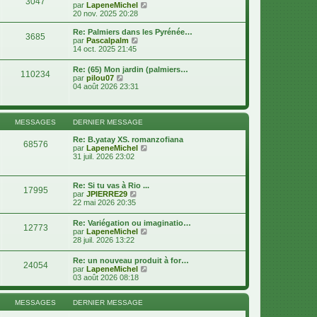
3047
e
e
V
par
LapeneMichel
r
r
o
20 nov. 2025 20:28
m
n
i
e
i
r
Re: Palmiers dans les Pyrénée…
s
3685
e
l
V
par
Pascalpalm
s
r
e
o
14 oct. 2025 21:45
a
m
d
i
g
e
e
r
e
Re: (65) Mon jardin (palmiers…
s
r
110234
l
V
par
pilou07
s
n
e
o
04 août 2026 23:31
a
i
d
i
g
e
e
r
e
r
r
l
m
n
e
MESSAGES
DERNIER MESSAGE
e
i
d
s
e
e
Re: B.yatay XS. romanzofiana
s
r
68576
r
V
par
LapeneMichel
a
m
n
o
31 juil. 2026 23:02
g
e
i
i
e
s
e
r
s
r
l
a
Re: Si tu vas à Rio ...
m
17995
e
g
V
par
JPIERRE29
e
d
e
o
22 mai 2026 20:35
s
e
i
s
r
r
a
Re: Variégation ou imaginatio…
n
12773
l
g
V
par
LapeneMichel
i
e
e
o
28 juil. 2026 13:22
e
d
i
r
e
r
m
Re: un nouveau produit à for…
r
24054
l
e
V
par
LapeneMichel
n
e
s
o
03 août 2026 08:18
i
d
s
i
e
e
a
r
r
r
g
l
MESSAGES
DERNIER MESSAGE
m
n
e
e
e
i