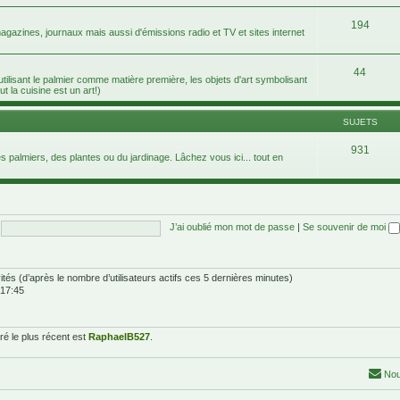
194
agazines, journaux mais aussi d'émissions radio et TV et sites internet
44
 utilisant le palmier comme matière première, les objets d'art symbolisant
ut la cuisine est un art!)
SUJETS
931
 palmiers, des plantes ou du jardinage. Lâchez vous ici... tout en
J’ai oublié mon mot de passe
|
Se souvenir de moi
nvités (d’après le nombre d’utilisateurs actifs ces 5 dernières minutes)
 17:45
é le plus récent est
RaphaelB527
.
Nou