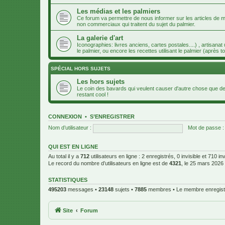
Les médias et les palmiers
Ce forum va permettre de nous informer sur les articles de m
non commerciaux qui traitent du sujet du palmier.
La galerie d'art
Iconographies: livres anciens, cartes postales....) , artisanat
le palmier, ou encore les recettes utilisant le palmier (après to
SPÉCIAL HORS SUJETS
Les hors sujets
Le coin des bavards qui veulent causer d'autre chose que des
restant cool !
CONNEXION
•
S’ENREGISTRER
Nom d’utilisateur :
Mot de passe :
QUI EST EN LIGNE
Au total il y a
712
utilisateurs en ligne : 2 enregistrés, 0 invisible et 710 i
Le record du nombre d’utilisateurs en ligne est de
4321
, le 25 mars 2026
STATISTIQUES
495203
messages •
23148
sujets •
7885
membres • Le membre enregistr
Site
Forum