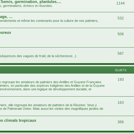
 Semis, germination, plantules....
1144
s, germinations, échecs et réussites.
age, ...
532
 amendements et même les contenants pour la culture de nos palmiers,
goureux
506
587
nséquences des vagues de froid, de la sécheresse...)
SUJETS
193
e regroupe les amateurs de palmiers des Antilles et Guyane Française.
almiers, en particulier des espèces indigènes des Antilles et de la Guyane
e l'environnement, dans une logique de développement durable, et
163
iers, elle regroupe les amateurs de palmiers de la Réunion. Vous y
te de Palmeraie Union. Mais aussi les visites des magnifiques jardins de
es climats tropicaux
366