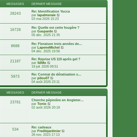
s
n
l
MESSAGES
DERNIER MESSAGE
s
i
e
a
e
d
Re: Identification Yucca
g
28243
r
e
V
par
lapalmeraie
e
m
r
o
03 mai 2026 15:23
e
n
i
s
i
r
Re: Quelle est cette fougère ?
s
16728
e
l
V
par
Gasparde
a
r
e
o
05 déc. 2025 21:35
g
m
d
i
e
e
e
r
Re: Floraison trois années de…
s
r
8688
l
V
par
LapeneMichel
s
n
e
o
04 déc. 2025 19:56
a
i
d
i
g
e
e
r
e
r
Re: Reprise US 119 après gel ?
r
21187
l
V
m
par
SéMo
n
e
o
e
19 juil. 2026 09:51
i
d
i
s
e
e
r
s
Re: Contrat de dératisation s…
r
5973
r
l
a
V
par
pilou07
m
n
e
g
o
04 août 2026 23:11
e
i
d
e
i
s
e
e
r
s
r
r
l
MESSAGES
DERNIER MESSAGE
a
m
n
e
g
e
i
d
Cherche pépinière en Angleter…
e
23781
s
e
V
e
par
Tonio
s
r
o
r
02 août 2026 20:18
a
m
i
n
g
e
r
i
e
s
l
e
s
e
r
a
d
m
Re: cadeaux
g
534
e
e
V
par
Fredlejardinier
e
r
s
o
28 nov. 2023 17:13
n
s