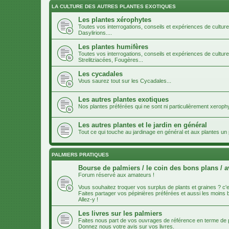
LA CULTURE DES AUTRES PLANTES EXOTIQUES
Les plantes xérophytes
Toutes vos interrogations, conseils et expériences de cultur
Dasylirions....
Les plantes humifères
Toutes vos interrogations, conseils et expériences de cultur
Strelitziacées, Fougères...
Les cycadales
Vous saurez tout sur les Cycadales...
Les autres plantes exotiques
Nos plantes préférées qui ne sont ni particulièrement xeroph
Les autres plantes et le jardin en général
Tout ce qui touche au jardinage en général et aux plantes u
PALMIERS PRATIQUES
Bourse de palmiers / le coin des bons plans / a
Forum réservé aux amateurs !
Vous souhaitez troquer vos surplus de plants et graines ? c'es
Faites partager vos pépinières préférées et aussi les moins
Allez-y !
Les livres sur les palmiers
Faites nous part de vos ouvrages de référence en terme de p
Donnez nous votre avis sur vos livres.