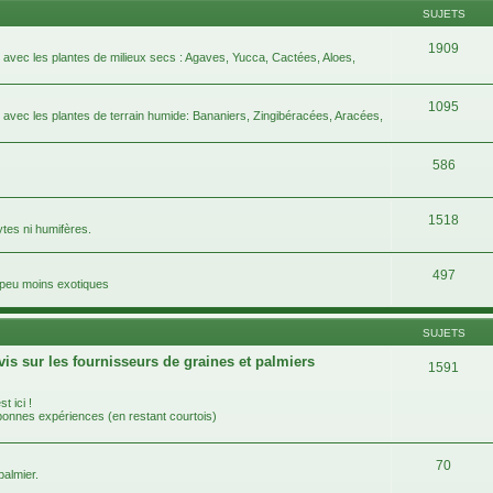
SUJETS
1909
e avec les plantes de milieux secs : Agaves, Yucca, Cactées, Aloes,
1095
e avec les plantes de terrain humide: Bananiers, Zingibéracées, Aracées,
586
1518
ytes ni humifères.
497
n peu moins exotiques
SUJETS
vis sur les fournisseurs de graines et palmiers
1591
t ici !
 bonnes expériences (en restant courtois)
70
almier.