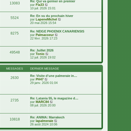
d
Re: Qui va germer en premier
s
13083
e
V
e
par
Fla33
s
r
o
r
10 juil. 2026 15:01
a
m
i
n
g
e
r
i
e
Re: En vu du prochain hiver
s
5524
l
e
V
par
LapeneMichel
s
e
r
o
20 mai 2026 15:54
a
d
m
i
g
e
e
r
e
Re: NEIGE PHOENIX CANARIENSIS
r
s
8275
l
V
par
Palmacoeur
n
s
e
o
22 févr. 2026 17:23
i
a
d
i
e
g
e
r
r
e
r
l
m
Re: Juillet 2026
n
49548
e
e
V
par
Tonio
i
d
s
o
12 juil. 2026 19:02
e
e
s
i
r
r
a
r
m
n
g
l
e
MESSAGES
DERNIER MESSAGE
i
e
e
s
e
d
s
Re: Visite d'une palmeraie in…
r
2630
e
a
V
par
PH47
m
r
g
o
29 janv. 2026 01:04
e
n
e
i
s
i
r
s
e
l
a
r
e
g
Re: Latania 55, le magazine d…
m
2735
d
e
V
par
MARC84
e
e
o
08 juil. 2026 20:00
s
r
i
s
n
r
a
i
l
g
Re: ANIMA: Marrakech
e
10818
e
e
V
par
lapalmeraie
r
d
o
26 août 2024 10:06
m
e
i
e
r
r