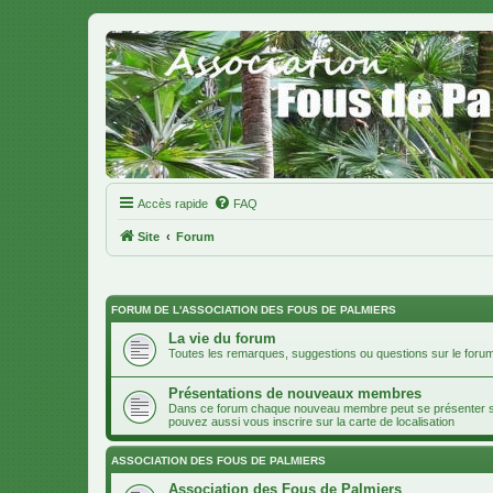
Accès rapide
FAQ
Site
Forum
FORUM DE L'ASSOCIATION DES FOUS DE PALMIERS
La vie du forum
Toutes les remarques, suggestions ou questions sur le forum
Présentations de nouveaux membres
Dans ce forum chaque nouveau membre peut se présenter soit
pouvez aussi vous inscrire sur la carte de localisation
ASSOCIATION DES FOUS DE PALMIERS
Association des Fous de Palmiers