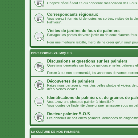
Chapitre dédié à tout ce qui concerne l'association des Fous
Correspondants régionaux
Vous serez informés ici de toutes les sorties, visites de jard
Palmiers".
Visites de jardins de fous de palmiers
Partagez les photos de votre jardin ou de ceux d'autres fou
Pour une meilleure lisibilité, merci de ne créer qu'un sujet pou
DISCUSSIONS PALMIQUES
Discussions et questions sur les palmiers
Questions générales sur tout ce qui concerne les palmiers et
Forum à but non commercial, les annonces de ventes seron
Découvertes de palmiers
Faites nous partager ici vos plus belles photos et vidéos de
découvertes locales....
Identifications de palmiers et de graines de pa
Vous avez une photo de palmier à identifier?
Vous doutez de l'indentité d'une graine ramassée sous un palm
Docteur palmier S.O.S
Les ennemis de nos chers palmiers, demandes de diagnosti
LA CULTURE DE NOS PALMIERS