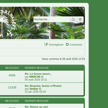
Rechercher
Recherche avanc
S’enregistrer
Connexion
Nous sommes le 06 août 2026 12:53
MESSAGES
DERNIER MESSAGE
Re: Le forum meurt...
4096
V
par
MARC84
o
06 août 2026 10:11
i
r
Re: Boquien Junior a Phuket
13336
l
V
par
Serkan
e
o
22 juil. 2026 09:29
d
i
e
r
r
l
MESSAGES
DERNIER MESSAGE
n
e
i
d
Re: Retour au vert