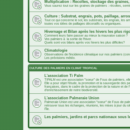
Multiplication : Recoltes, stockage des graines,
Vous saurez tout sur les graines de palmiers : récoltes, semi
Culture : Substrat, engrais, pots, paillage, arros
Tout ce qui concerne le sol, les substrats, les engrais, les
toutes vos idées de paillages décoratifs ou organiques.
Hivernage et Bilan après les hivers les plus ri
Comment leurs faire passer au mieux la mauvaise saison ?
Vos palmiers à la sortie de l'hiver.
Quels sont vos bilans après vos hivers les plus difficiles?
Climatologie
Observations de l'incidence climatique sur nos palmiers (co
Les prévisions météo.
CULTURE DES PALMIERS EN CLIMAT TROPICAL
L'association Ti Palm
TIPALM est une association "soeur" de Fous de palmiers, ell
Elle a pour objet l'étude, la promotion et la sauvegarde des p
françaises, dans le cadre de la protection de la nature et d
d'enrichissement de notre biodiversité.
L'association Palmeraie Union
Palmeraie Union est une association "soeur" de Fous de palm
retrouver tous les échanges, réunions, les mises à jour du si
l’île.
Les palmiers, jardins et parcs nationaux sous l