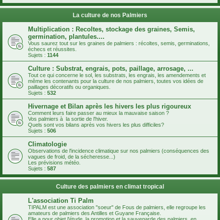
La culture de nos Palmiers
Multiplication : Recoltes, stockage des graines, Semis,
germination, plantules....
Vous saurez tout sur les graines de palmiers : récoltes, semis, germinations,
échecs et réussites.
Sujets :
1144
Culture : Substrat, engrais, pots, paillage, arrosage, ...
Tout ce qui concerne le sol, les substrats, les engrais, les amendements et
même les contenants pour la culture de nos palmiers, toutes vos idées de
paillages décoratifs ou organiques.
Sujets :
532
Hivernage et Bilan après les hivers les plus rigoureux
Comment leurs faire passer au mieux la mauvaise saison ?
Vos palmiers à la sortie de l'hiver.
Quels sont vos bilans après vos hivers les plus difficiles?
Sujets :
506
Climatologie
Observations de l'incidence climatique sur nos palmiers (conséquences des
vagues de froid, de la sécheresse...)
Les prévisions météo.
Sujets :
587
Culture des palmiers en climat tropical
L'association Ti Palm
TIPALM est une association "soeur" de Fous de palmiers, elle regroupe les
amateurs de palmiers des Antilles et Guyane Française.
Elle a pour objet l'étude, la promotion et la sauvegarde des palmiers, en