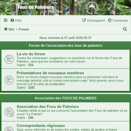
FAQ
S’enregistrer
Connexion
R
Site
Forum
e
Nous sommes le 07 août 2026 05:37
c
Forum de l'association des fous de palmiers
h
La vie du forum
e
Toutes les remarques, suggestions ou questions sur le forum des Fous de
Palmiers, ainsi que les évolutions de votre forum
r
Sujets :
315
c
Présentations de nouveaux membres
Dans ce forum chaque nouveau membre peut se présenter soit dans le
h
message général, soit en créant sont propre sujet. Vous pouvez aussi vous
inscrire sur la carte de localisation
e
Sujets :
1181
r
Association des FOUS DE PALMIERS
Association des Fous de Palmiers
Chapitre dédié à tout ce qui concerne l'association des Fous de palmiers et sa
revue "Le Palmier".
Sujets :
196
Correspondants régionaux
Vous serez informés ici de toutes les sorties, visites de jardins et foires-