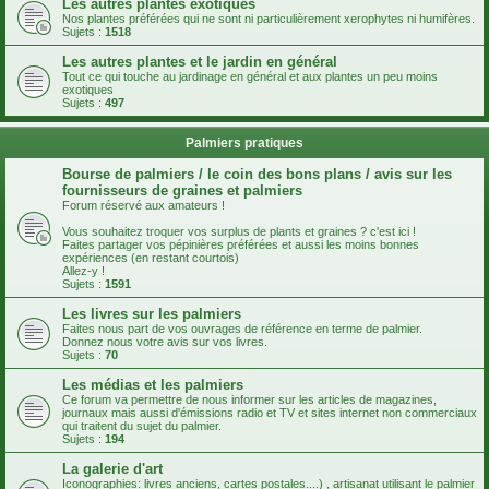
Les autres plantes exotiques
Nos plantes préférées qui ne sont ni particulièrement xerophytes ni humifères.
Sujets :
1518
Les autres plantes et le jardin en général
Tout ce qui touche au jardinage en général et aux plantes un peu moins
exotiques
Sujets :
497
Palmiers pratiques
Bourse de palmiers / le coin des bons plans / avis sur les
fournisseurs de graines et palmiers
Forum réservé aux amateurs !
Vous souhaitez troquer vos surplus de plants et graines ? c'est ici !
Faites partager vos pépinières préférées et aussi les moins bonnes
expériences (en restant courtois)
Allez-y !
Sujets :
1591
Les livres sur les palmiers
Faites nous part de vos ouvrages de référence en terme de palmier.
Donnez nous votre avis sur vos livres.
Sujets :
70
Les médias et les palmiers
Ce forum va permettre de nous informer sur les articles de magazines,
journaux mais aussi d'émissions radio et TV et sites internet non commerciaux
qui traitent du sujet du palmier.
Sujets :
194
La galerie d'art
Iconographies: livres anciens, cartes postales....) , artisanat utilisant le palmier