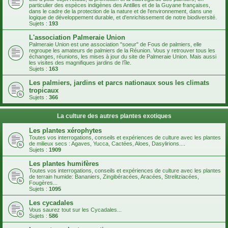
particulier des espèces indigènes des Antilles et de la Guyane françaises,
dans le cadre de la protection de la nature et de l'environnement, dans une
logique de développement durable, et d'enrichissement de notre biodiversité.
Sujets :
193
L'association Palmeraie Union
Palmeraie Union est une association "soeur" de Fous de palmiers, elle
regroupe les amateurs de palmiers de la Réunion. Vous y retrouver tous les
échanges, réunions, les mises à jour du site de Palmeraie Union. Mais aussi
les visites des magnifiques jardins de l’île.
Sujets :
163
Les palmiers, jardins et parcs nationaux sous les climats
tropicaux
Sujets :
366
La culture des autres plantes exotiques
Les plantes xérophytes
Toutes vos interrogations, conseils et expériences de culture avec les plantes
de milieux secs : Agaves, Yucca, Cactées, Aloes, Dasylirions....
Sujets :
1909
Les plantes humifères
Toutes vos interrogations, conseils et expériences de culture avec les plantes
de terrain humide: Bananiers, Zingibéracées, Aracées, Strelitziacées,
Fougères...
Sujets :
1095
Les cycadales
Vous saurez tout sur les Cycadales...
Sujets :
586