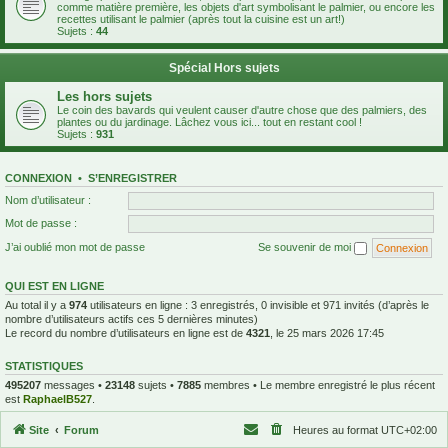
comme matière première, les objets d'art symbolisant le palmier, ou encore les
recettes utilisant le palmier (après tout la cuisine est un art!)
Sujets :
44
Spécial Hors sujets
Les hors sujets
Le coin des bavards qui veulent causer d'autre chose que des palmiers, des
plantes ou du jardinage. Lâchez vous ici... tout en restant cool !
Sujets :
931
CONNEXION
•
S’ENREGISTRER
Nom d’utilisateur :
Mot de passe :
J’ai oublié mon mot de passe
Se souvenir de moi
QUI EST EN LIGNE
Au total il y a
974
utilisateurs en ligne : 3 enregistrés, 0 invisible et 971 invités (d’après le
nombre d’utilisateurs actifs ces 5 dernières minutes)
Le record du nombre d’utilisateurs en ligne est de
4321
, le 25 mars 2026 17:45
STATISTIQUES
495207
messages •
23148
sujets •
7885
membres • Le membre enregistré le plus récent
est
RaphaelB527
.
Site
Forum
Heures au format
UTC+02:00