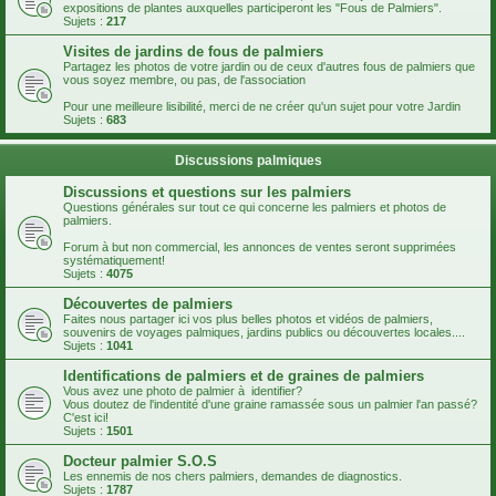
expositions de plantes auxquelles participeront les "Fous de Palmiers".
Sujets :
217
Visites de jardins de fous de palmiers
Partagez les photos de votre jardin ou de ceux d'autres fous de palmiers que
vous soyez membre, ou pas, de l'association
Pour une meilleure lisibilité, merci de ne créer qu'un sujet pour votre Jardin
Sujets :
683
Discussions palmiques
Discussions et questions sur les palmiers
Questions générales sur tout ce qui concerne les palmiers et photos de
palmiers.
Forum à but non commercial, les annonces de ventes seront supprimées
systématiquement!
Sujets :
4075
Découvertes de palmiers
Faites nous partager ici vos plus belles photos et vidéos de palmiers,
souvenirs de voyages palmiques, jardins publics ou découvertes locales....
Sujets :
1041
Identifications de palmiers et de graines de palmiers
Vous avez une photo de palmier à identifier?
Vous doutez de l'indentité d'une graine ramassée sous un palmier l'an passé?
C'est ici!
Sujets :
1501
Docteur palmier S.O.S
Les ennemis de nos chers palmiers, demandes de diagnostics.
Sujets :
1787