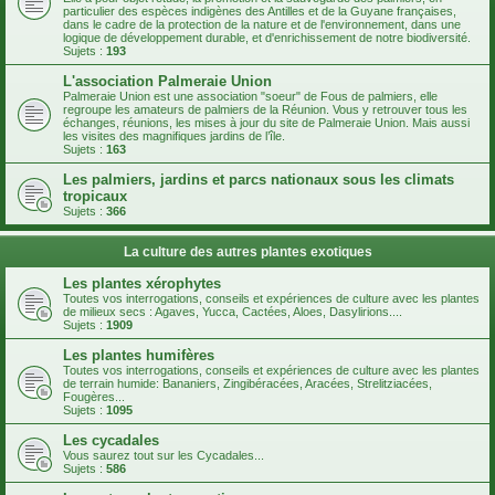
particulier des espèces indigènes des Antilles et de la Guyane françaises,
dans le cadre de la protection de la nature et de l'environnement, dans une
logique de développement durable, et d'enrichissement de notre biodiversité.
Sujets :
193
L'association Palmeraie Union
Palmeraie Union est une association "soeur" de Fous de palmiers, elle
regroupe les amateurs de palmiers de la Réunion. Vous y retrouver tous les
échanges, réunions, les mises à jour du site de Palmeraie Union. Mais aussi
les visites des magnifiques jardins de l’île.
Sujets :
163
Les palmiers, jardins et parcs nationaux sous les climats
tropicaux
Sujets :
366
La culture des autres plantes exotiques
Les plantes xérophytes
Toutes vos interrogations, conseils et expériences de culture avec les plantes
de milieux secs : Agaves, Yucca, Cactées, Aloes, Dasylirions....
Sujets :
1909
Les plantes humifères
Toutes vos interrogations, conseils et expériences de culture avec les plantes
de terrain humide: Bananiers, Zingibéracées, Aracées, Strelitziacées,
Fougères...
Sujets :
1095
Les cycadales
Vous saurez tout sur les Cycadales...
Sujets :
586