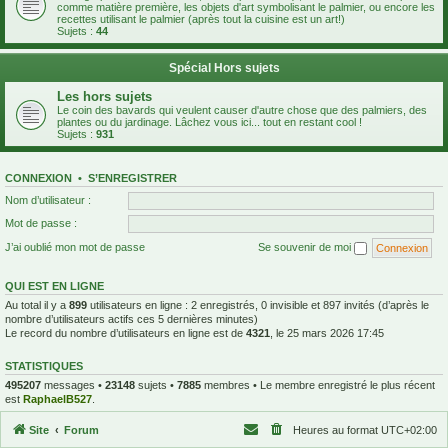
comme matière première, les objets d'art symbolisant le palmier, ou encore les
recettes utilisant le palmier (après tout la cuisine est un art!)
Sujets :
44
Spécial Hors sujets
Les hors sujets
Le coin des bavards qui veulent causer d'autre chose que des palmiers, des
plantes ou du jardinage. Lâchez vous ici... tout en restant cool !
Sujets :
931
CONNEXION
•
S’ENREGISTRER
Nom d’utilisateur :
Mot de passe :
J’ai oublié mon mot de passe
Se souvenir de moi
QUI EST EN LIGNE
Au total il y a
899
utilisateurs en ligne : 2 enregistrés, 0 invisible et 897 invités (d’après le
nombre d’utilisateurs actifs ces 5 dernières minutes)
Le record du nombre d’utilisateurs en ligne est de
4321
, le 25 mars 2026 17:45
STATISTIQUES
495207
messages •
23148
sujets •
7885
membres • Le membre enregistré le plus récent
est
RaphaelB527
.
Site
Forum
Heures au format
UTC+02:00