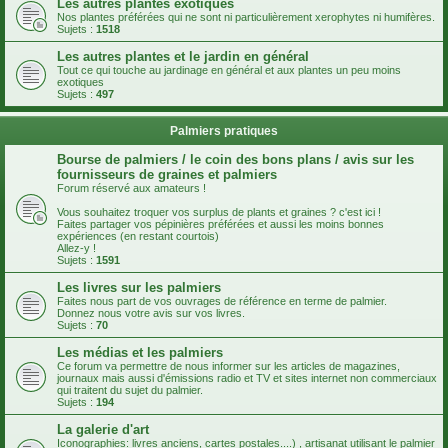
Les autres plantes exotiques
Nos plantes préférées qui ne sont ni particulièrement xerophytes ni humifères.
Sujets :
1518
Les autres plantes et le jardin en général
Tout ce qui touche au jardinage en général et aux plantes un peu moins
exotiques
Sujets :
497
Palmiers pratiques
Bourse de palmiers / le coin des bons plans / avis sur les
fournisseurs de graines et palmiers
Forum réservé aux amateurs !
Vous souhaitez troquer vos surplus de plants et graines ? c'est ici !
Faites partager vos pépinières préférées et aussi les moins bonnes
expériences (en restant courtois)
Allez-y !
Sujets :
1591
Les livres sur les palmiers
Faites nous part de vos ouvrages de référence en terme de palmier.
Donnez nous votre avis sur vos livres.
Sujets :
70
Les médias et les palmiers
Ce forum va permettre de nous informer sur les articles de magazines,
journaux mais aussi d'émissions radio et TV et sites internet non commerciaux
qui traitent du sujet du palmier.
Sujets :
194
La galerie d'art
Iconographies: livres anciens, cartes postales....) , artisanat utilisant le palmier