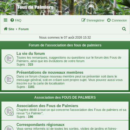
FAQ
S’enregistrer
Connexion
R
Site
Forum
e
Nous sommes le 07 août 2026 15:32
c
Forum de l'association des fous de palmiers
h
La vie du forum
e
Toutes les remarques, suggestions ou questions sur le forum des Fous de
Palmiers, ainsi que les évolutions de votre forum
r
Sujets :
315
c
Présentations de nouveaux membres
Dans ce forum chaque nouveau membre peut se présenter soit dans le
h
message général, soit en créant sont propre sujet. Vous pouvez aussi vous
inscrire sur la carte de localisation
e
Sujets :
1181
r
Association des FOUS DE PALMIERS
Association des Fous de Palmiers
Chapitre dédié à tout ce qui concerne l'association des Fous de palmiers et sa
revue "Le Palmier".
Sujets :
196
Correspondants régionaux
Vous serez informés ici de toutes les sorties, visites de jardins et foires-