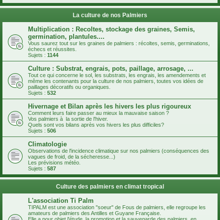
La culture de nos Palmiers
Multiplication : Recoltes, stockage des graines, Semis,
germination, plantules....
Vous saurez tout sur les graines de palmiers : récoltes, semis, germinations,
échecs et réussites.
Sujets :
1144
Culture : Substrat, engrais, pots, paillage, arrosage, ...
Tout ce qui concerne le sol, les substrats, les engrais, les amendements et
même les contenants pour la culture de nos palmiers, toutes vos idées de
paillages décoratifs ou organiques.
Sujets :
532
Hivernage et Bilan après les hivers les plus rigoureux
Comment leurs faire passer au mieux la mauvaise saison ?
Vos palmiers à la sortie de l'hiver.
Quels sont vos bilans après vos hivers les plus difficiles?
Sujets :
506
Climatologie
Observations de l'incidence climatique sur nos palmiers (conséquences des
vagues de froid, de la sécheresse...)
Les prévisions météo.
Sujets :
587
Culture des palmiers en climat tropical
L'association Ti Palm
TIPALM est une association "soeur" de Fous de palmiers, elle regroupe les
amateurs de palmiers des Antilles et Guyane Française.
Elle a pour objet l'étude, la promotion et la sauvegarde des palmiers, en