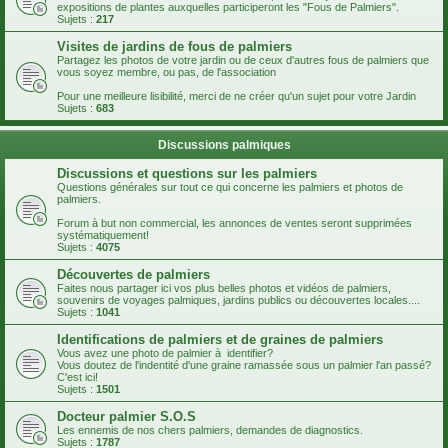
expositions de plantes auxquelles participeront les "Fous de Palmiers".
Sujets :
217
Visites de jardins de fous de palmiers
Partagez les photos de votre jardin ou de ceux d'autres fous de palmiers que
vous soyez membre, ou pas, de l'association
Pour une meilleure lisibilité, merci de ne créer qu'un sujet pour votre Jardin
Sujets :
683
Discussions palmiques
Discussions et questions sur les palmiers
Questions générales sur tout ce qui concerne les palmiers et photos de
palmiers.
Forum à but non commercial, les annonces de ventes seront supprimées
systématiquement!
Sujets :
4075
Découvertes de palmiers
Faites nous partager ici vos plus belles photos et vidéos de palmiers,
souvenirs de voyages palmiques, jardins publics ou découvertes locales....
Sujets :
1041
Identifications de palmiers et de graines de palmiers
Vous avez une photo de palmier à identifier?
Vous doutez de l'indentité d'une graine ramassée sous un palmier l'an passé?
C'est ici!
Sujets :
1501
Docteur palmier S.O.S
Les ennemis de nos chers palmiers, demandes de diagnostics.
Sujets :
1787