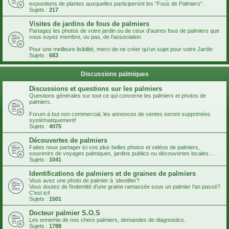
expositions de plantes auxquelles participeront les "Fous de Palmiers".
Sujets :
217
Visites de jardins de fous de palmiers
Partagez les photos de votre jardin ou de ceux d'autres fous de palmiers que
vous soyez membre, ou pas, de l'association
Pour une meilleure lisibilité, merci de ne créer qu'un sujet pour votre Jardin
Sujets :
683
Discussions palmiques
Discussions et questions sur les palmiers
Questions générales sur tout ce qui concerne les palmiers et photos de
palmiers.
Forum à but non commercial, les annonces de ventes seront supprimées
systématiquement!
Sujets :
4075
Découvertes de palmiers
Faites nous partager ici vos plus belles photos et vidéos de palmiers,
souvenirs de voyages palmiques, jardins publics ou découvertes locales....
Sujets :
1041
Identifications de palmiers et de graines de palmiers
Vous avez une photo de palmier à identifier?
Vous doutez de l'indentité d'une graine ramassée sous un palmier l'an passé?
C'est ici!
Sujets :
1501
Docteur palmier S.O.S
Les ennemis de nos chers palmiers, demandes de diagnostics.
Sujets :
1788