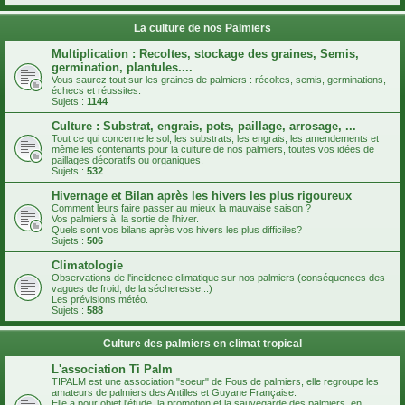
La culture de nos Palmiers
Multiplication : Recoltes, stockage des graines, Semis,
germination, plantules....
Vous saurez tout sur les graines de palmiers : récoltes, semis, germinations,
échecs et réussites.
Sujets :
1144
Culture : Substrat, engrais, pots, paillage, arrosage, ...
Tout ce qui concerne le sol, les substrats, les engrais, les amendements et
même les contenants pour la culture de nos palmiers, toutes vos idées de
paillages décoratifs ou organiques.
Sujets :
532
Hivernage et Bilan après les hivers les plus rigoureux
Comment leurs faire passer au mieux la mauvaise saison ?
Vos palmiers à la sortie de l'hiver.
Quels sont vos bilans après vos hivers les plus difficiles?
Sujets :
506
Climatologie
Observations de l'incidence climatique sur nos palmiers (conséquences des
vagues de froid, de la sécheresse...)
Les prévisions météo.
Sujets :
588
Culture des palmiers en climat tropical
L'association Ti Palm
TIPALM est une association "soeur" de Fous de palmiers, elle regroupe les
amateurs de palmiers des Antilles et Guyane Française.
Elle a pour objet l'étude, la promotion et la sauvegarde des palmiers, en