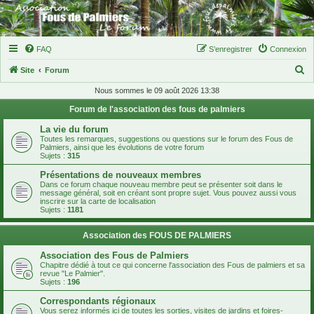
FAQ
S’enregistrer
Connexion
R
Site
Forum
e
Nous sommes le 09 août 2026 13:38
c
Forum de l'association des fous de palmiers
h
La vie du forum
e
Toutes les remarques, suggestions ou questions sur le forum des Fous de
Palmiers, ainsi que les évolutions de votre forum
r
Sujets :
315
c
Présentations de nouveaux membres
Dans ce forum chaque nouveau membre peut se présenter soit dans le
h
message général, soit en créant sont propre sujet. Vous pouvez aussi vous
inscrire sur la carte de localisation
e
Sujets :
1181
r
Association des FOUS DE PALMIERS
Association des Fous de Palmiers
Chapitre dédié à tout ce qui concerne l'association des Fous de palmiers et sa
revue "Le Palmier".
Sujets :
196
Correspondants régionaux
Vous serez informés ici de toutes les sorties, visites de jardins et foires-