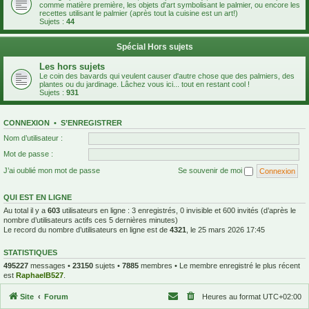
comme matière première, les objets d'art symbolisant le palmier, ou encore les
recettes utilisant le palmier (après tout la cuisine est un art!)
Sujets :
44
Spécial Hors sujets
Les hors sujets
Le coin des bavards qui veulent causer d'autre chose que des palmiers, des
plantes ou du jardinage. Lâchez vous ici... tout en restant cool !
Sujets :
931
CONNEXION
•
S’ENREGISTRER
Nom d’utilisateur :
Mot de passe :
J’ai oublié mon mot de passe
Se souvenir de moi
QUI EST EN LIGNE
Au total il y a
603
utilisateurs en ligne : 3 enregistrés, 0 invisible et 600 invités (d’après le
nombre d’utilisateurs actifs ces 5 dernières minutes)
Le record du nombre d’utilisateurs en ligne est de
4321
, le 25 mars 2026 17:45
STATISTIQUES
495227
messages •
23150
sujets •
7885
membres • Le membre enregistré le plus récent
est
RaphaelB527
.
Site
Forum
Heures au format
UTC+02:00