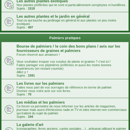
Les autres plantes exotiques
Nos plantes préférées qui ne sont ni particulièrement xerophytes ni humifères.
Sujets :
1518
Les autres plantes et le jardin en général
Tout ce qui touche au jardinage en général et aux plantes un peu moins
exotiques
Sujets :
497
Palmiers pratiques
Bourse de palmiers / le coin des bons plans / avis sur les
fournisseurs de graines et palmiers
Forum réservé aux amateurs !
Vous souhaitez troquer vos surplus de plants et graines ? c'est ici !
Faites partager vos pépinières préférées et aussi les moins bonnes
expériences (en restant courtois)
Allez-y !
Sujets :
1591
Les livres sur les palmiers
Faites nous part de vos ouvrages de référence en terme de palmier.
Donnez nous votre avis sur vos livres.
Sujets :
70
Les médias et les palmiers
Ce forum va permettre de nous informer sur les articles de magazines,
journaux mais aussi d'émissions radio et TV et sites internet non commerciaux
qui traitent du sujet du palmier.
Sujets :
194
La galerie d'art
Iconographies: livres anciens, cartes postales....) , artisanat utilisant le palmier