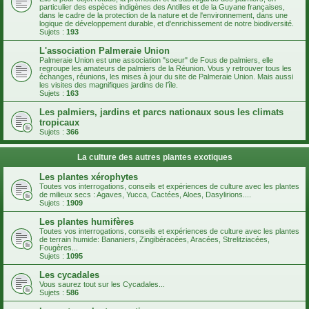
particulier des espèces indigènes des Antilles et de la Guyane françaises,
dans le cadre de la protection de la nature et de l'environnement, dans une
logique de développement durable, et d'enrichissement de notre biodiversité.
Sujets :
193
L'association Palmeraie Union
Palmeraie Union est une association "soeur" de Fous de palmiers, elle
regroupe les amateurs de palmiers de la Réunion. Vous y retrouver tous les
échanges, réunions, les mises à jour du site de Palmeraie Union. Mais aussi
les visites des magnifiques jardins de l’île.
Sujets :
163
Les palmiers, jardins et parcs nationaux sous les climats
tropicaux
Sujets :
366
La culture des autres plantes exotiques
Les plantes xérophytes
Toutes vos interrogations, conseils et expériences de culture avec les plantes
de milieux secs : Agaves, Yucca, Cactées, Aloes, Dasylirions....
Sujets :
1909
Les plantes humifères
Toutes vos interrogations, conseils et expériences de culture avec les plantes
de terrain humide: Bananiers, Zingibéracées, Aracées, Strelitziacées,
Fougères...
Sujets :
1095
Les cycadales
Vous saurez tout sur les Cycadales...
Sujets :
586