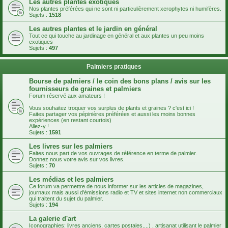
Les autres plantes exotiques
Nos plantes préférées qui ne sont ni particulièrement xerophytes ni humifères.
Sujets :
1518
Les autres plantes et le jardin en général
Tout ce qui touche au jardinage en général et aux plantes un peu moins
exotiques
Sujets :
497
Palmiers pratiques
Bourse de palmiers / le coin des bons plans / avis sur les
fournisseurs de graines et palmiers
Forum réservé aux amateurs !
Vous souhaitez troquer vos surplus de plants et graines ? c'est ici !
Faites partager vos pépinières préférées et aussi les moins bonnes
expériences (en restant courtois)
Allez-y !
Sujets :
1591
Les livres sur les palmiers
Faites nous part de vos ouvrages de référence en terme de palmier.
Donnez nous votre avis sur vos livres.
Sujets :
70
Les médias et les palmiers
Ce forum va permettre de nous informer sur les articles de magazines,
journaux mais aussi d'émissions radio et TV et sites internet non commerciaux
qui traitent du sujet du palmier.
Sujets :
194
La galerie d'art
Iconographies: livres anciens, cartes postales....) , artisanat utilisant le palmier