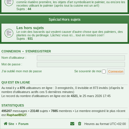
comme matière première, les objets d'art symbolisant le palmier, ou encore les
recettes utilisant le palmier (après tout la cuisine est un art!)
Sujets :
44
Spécial Hors sujets
Les hors sujets
Le coin des bavards qui veulent causer d'autre chose que des palmiers, des
plantes ou du jardinage. Lâchez vous ici... tout en restant cool !
Sujets :
931
CONNEXION
•
S’ENREGISTRER
Nom d’utilisateur :
Mot de passe :
J’ai oublié mon mot de passe
Se souvenir de moi
QUI EST EN LIGNE
Au total il y a
876
utilisateurs en ligne : 3 enregistrés, 0 invisible et 873 invités (d’après le
nombre d’utilisateurs actifs ces 5 dernières minutes)
Le record du nombre d’utilisateurs en ligne est de
4321
, le 25 mars 2026 17:45
STATISTIQUES
495207
messages •
23148
sujets •
7885
membres • Le membre enregistré le plus récent
est
RaphaelB527
.
Site
Forum
Heures au format
UTC+02:00