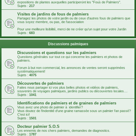
expositions de plantes auxquelles participeront les "Fous de Palmiers".
Sujets :
217
Visites de jardins de fous de palmiers
Partagez les photos de votre jardin ou de ceux d'autres fous de palmiers que
vous soyez membre, ou pas, de l'association
Pour une meilleure lisibilité, merci de ne créer qu'un sujet pour votre Jardin
Sujets :
683
Discussions palmiques
Discussions et questions sur les palmiers
Questions générales sur tout ce qui concerne les palmiers et photos de
palmiers.
Forum à but non commercial, les annonces de ventes seront supprimées
systématiquement!
Sujets :
4075
Découvertes de palmiers
Faites nous partager ici vos plus belles photos et vidéos de palmiers,
souvenirs de voyages palmiques, jardins publics ou découvertes locales....
Sujets :
1041
Identifications de palmiers et de graines de palmiers
Vous avez une photo de palmier à identifier?
Vous doutez de l'indentité d'une graine ramassée sous un palmier l'an passé?
C'est ici!
Sujets :
1501
Docteur palmier S.O.S
Les ennemis de nos chers palmiers, demandes de diagnostics.
Sujets :
1787