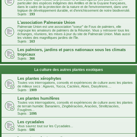
particulier des espèces indigènes des Antilles et de la Guyane françaises,
dans le cadre de la protection de la nature et de l'environnement, dans une
logique de développement durable, et d'enrichissement de notre biodiversité.
Sujets :
193
L'association Palmeraie Union
Palmeraie Union est une association "soeur" de Fous de palmiers, elle
regroupe les amateurs de palmiers de la Réunion. Vous y retrouver tous les
échanges, réunions, les mises à jour du site de Palmeraie Union. Mais aussi
les visites des magnifiques jardins de l’île.
Sujets :
163
Les palmiers, jardins et parcs nationaux sous les climats
tropicaux
Sujets :
366
La culture des autres plantes exotiques
Les plantes xérophytes
Toutes vos interrogations, conseils et expériences de culture avec les plantes
de milieux secs : Agaves, Yucca, Cactées, Aloes, Dasylirions....
Sujets :
1909
Les plantes humifères
Toutes vos interrogations, conseils et expériences de culture avec les plantes
de terrain humide: Bananiers, Zingibéracées, Aracées, Strelitziacées,
Fougères...
Sujets :
1095
Les cycadales
Vous saurez tout sur les Cycadales...
Sujets :
586