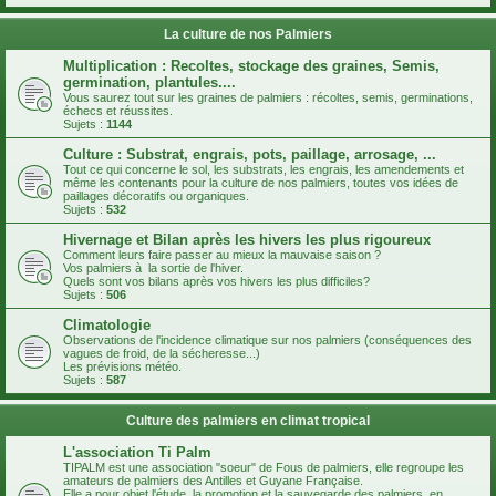
La culture de nos Palmiers
Multiplication : Recoltes, stockage des graines, Semis,
germination, plantules....
Vous saurez tout sur les graines de palmiers : récoltes, semis, germinations,
échecs et réussites.
Sujets :
1144
Culture : Substrat, engrais, pots, paillage, arrosage, ...
Tout ce qui concerne le sol, les substrats, les engrais, les amendements et
même les contenants pour la culture de nos palmiers, toutes vos idées de
paillages décoratifs ou organiques.
Sujets :
532
Hivernage et Bilan après les hivers les plus rigoureux
Comment leurs faire passer au mieux la mauvaise saison ?
Vos palmiers à la sortie de l'hiver.
Quels sont vos bilans après vos hivers les plus difficiles?
Sujets :
506
Climatologie
Observations de l'incidence climatique sur nos palmiers (conséquences des
vagues de froid, de la sécheresse...)
Les prévisions météo.
Sujets :
587
Culture des palmiers en climat tropical
L'association Ti Palm
TIPALM est une association "soeur" de Fous de palmiers, elle regroupe les
amateurs de palmiers des Antilles et Guyane Française.
Elle a pour objet l'étude, la promotion et la sauvegarde des palmiers, en