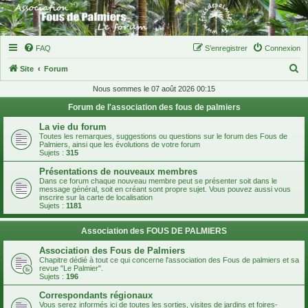
FAQ
S’enregistrer
Connexion
R
Site
Forum
e
Nous sommes le 07 août 2026 00:15
c
Forum de l'association des fous de palmiers
h
La vie du forum
e
Toutes les remarques, suggestions ou questions sur le forum des Fous de
Palmiers, ainsi que les évolutions de votre forum
r
Sujets :
315
c
Présentations de nouveaux membres
Dans ce forum chaque nouveau membre peut se présenter soit dans le
h
message général, soit en créant sont propre sujet. Vous pouvez aussi vous
inscrire sur la carte de localisation
e
Sujets :
1181
r
Association des FOUS DE PALMIERS
Association des Fous de Palmiers
Chapitre dédié à tout ce qui concerne l'association des Fous de palmiers et sa
revue "Le Palmier".
Sujets :
196
Correspondants régionaux
Vous serez informés ici de toutes les sorties, visites de jardins et foires-