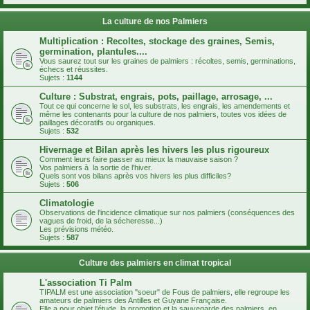
La culture de nos Palmiers
Multiplication : Recoltes, stockage des graines, Semis,
germination, plantules....
Vous saurez tout sur les graines de palmiers : récoltes, semis, germinations,
échecs et réussites.
Sujets :
1144
Culture : Substrat, engrais, pots, paillage, arrosage, ...
Tout ce qui concerne le sol, les substrats, les engrais, les amendements et
même les contenants pour la culture de nos palmiers, toutes vos idées de
paillages décoratifs ou organiques.
Sujets :
532
Hivernage et Bilan après les hivers les plus rigoureux
Comment leurs faire passer au mieux la mauvaise saison ?
Vos palmiers à la sortie de l'hiver.
Quels sont vos bilans après vos hivers les plus difficiles?
Sujets :
506
Climatologie
Observations de l'incidence climatique sur nos palmiers (conséquences des
vagues de froid, de la sécheresse...)
Les prévisions météo.
Sujets :
587
Culture des palmiers en climat tropical
L'association Ti Palm
TIPALM est une association "soeur" de Fous de palmiers, elle regroupe les
amateurs de palmiers des Antilles et Guyane Française.
Elle a pour objet l'étude, la promotion et la sauvegarde des palmiers, en