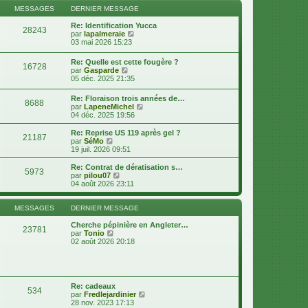
s
n
l
MESSAGES
DERNIER MESSAGE
s
i
e
a
e
d
Re: Identification Yucca
g
28243
r
e
V
par
lapalmeraie
e
m
r
o
03 mai 2026 15:23
e
n
i
s
i
r
Re: Quelle est cette fougère ?
s
16728
e
l
V
par
Gasparde
a
r
e
o
05 déc. 2025 21:35
g
m
d
i
e
e
e
r
Re: Floraison trois années de…
s
r
8688
l
V
par
LapeneMichel
s
n
e
o
04 déc. 2025 19:56
a
i
d
i
g
e
e
r
e
r
Re: Reprise US 119 après gel ?
r
21187
l
V
m
par
SéMo
n
e
o
e
19 juil. 2026 09:51
i
d
i
s
e
e
r
s
Re: Contrat de dératisation s…
r
5973
r
l
a
V
par
pilou07
m
n
e
g
o
04 août 2026 23:11
e
i
d
e
i
s
e
e
r
s
r
r
l
MESSAGES
DERNIER MESSAGE
a
m
n
e
g
e
i
d
Cherche pépinière en Angleter…
e
23781
s
e
V
e
par
Tonio
s
r
o
r
02 août 2026 20:18
a
m
i
n
g
e
r
i
e
s
l
e
s
e
r
a
d
m
Re: cadeaux
g
534
e
e
V
par
Fredlejardinier
e
r
s
o
28 nov. 2023 17:13
n
s