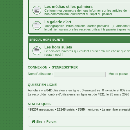
Les médias et les palmiers
Ce forum va permettre de nous informer sur les articles de m
non commerciaux qui traitent du sujet du palmier.
La galerie d'art
Iconographies: livres anciens, cartes postales....) , artisanat
le palmier, ou encore les recettes utilisant le palmier (après to
SPÉCIAL HORS SUJETS
Les hors sujets
Le coin des bavards qui veulent causer d'autre chose que des
restant cool !
CONNEXION
•
S’ENREGISTRER
Nom d’utilisateur :
Mot de passe :
QUI EST EN LIGNE
Au total il y a
842
utilisateurs en ligne : 3 enregistrés, 0 invisible et 839 i
Le record du nombre d’utilisateurs en ligne est de
4321
, le 25 mars 2026
STATISTIQUES
495207
messages •
23148
sujets •
7885
membres • Le membre enregistr
Site
Forum