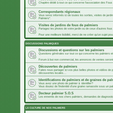
Chapitre dédié à tout ce qui concerne l'association des Fous
Correspondants régionaux
Vous serez informés ici de toutes les sorties, visites de jard
Palmiers".
Visites de jardins de fous de palmiers
Partagez les photos de votre jardin ou de ceux d'autres fou
Pour une meilleure lisibilité, merci de ne créer qu'un sujet pou
DISCUSSIONS PALMIQUES
Discussions et questions sur les palmiers
Questions générales sur tout ce qui concerne les palmiers et
Forum à but non commercial, les annonces de ventes seron
Découvertes de palmiers
Faites nous partager ici vos plus belles photos et vidéos de
découvertes locales....
Identifications de palmiers et de graines de pa
Vous avez une photo de palmier à identifier?
Vous doutez de l'indentité d'une graine ramassée sous un palm
Docteur palmier S.O.S
Les ennemis de nos chers palmiers, demandes de diagnosti
LA CULTURE DE NOS PALMIERS