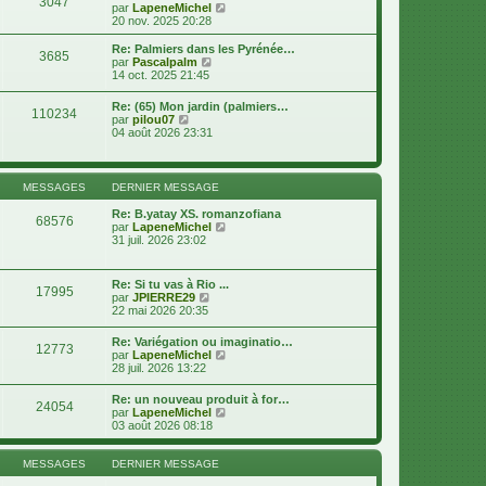
3047
e
e
V
par
LapeneMichel
r
r
o
20 nov. 2025 20:28
m
n
i
e
i
r
Re: Palmiers dans les Pyrénée…
s
3685
e
l
V
par
Pascalpalm
s
r
e
o
14 oct. 2025 21:45
a
m
d
i
g
e
e
r
e
Re: (65) Mon jardin (palmiers…
s
r
110234
l
V
par
pilou07
s
n
e
o
04 août 2026 23:31
a
i
d
i
g
e
e
r
e
r
r
l
m
n
e
MESSAGES
DERNIER MESSAGE
e
i
d
s
e
e
Re: B.yatay XS. romanzofiana
s
r
68576
r
V
par
LapeneMichel
a
m
n
o
31 juil. 2026 23:02
g
e
i
i
e
s
e
r
s
r
l
a
Re: Si tu vas à Rio ...
m
17995
e
g
V
par
JPIERRE29
e
d
e
o
22 mai 2026 20:35
s
e
i
s
r
r
a
Re: Variégation ou imaginatio…
n
12773
l
g
V
par
LapeneMichel
i
e
e
o
28 juil. 2026 13:22
e
d
i
r
e
r
m
Re: un nouveau produit à for…
r
24054
l
e
V
par
LapeneMichel
n
e
s
o
03 août 2026 08:18
i
d
s
i
e
e
a
r
r
r
g
l
MESSAGES
DERNIER MESSAGE
m
n
e
e
e
i