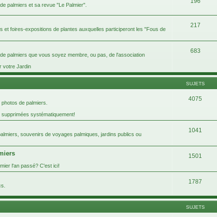
196
 de palmiers et sa revue "Le Palmier".
217
ins et foires-expositions de plantes auxquelles participeront les "Fous de
683
s de palmiers que vous soyez membre, ou pas, de l'association
r votre Jardin
SUJETS
4075
 photos de palmiers.
t supprimées systématiquement!
1041
 palmiers, souvenirs de voyages palmiques, jardins publics ou
lmiers
1501
ier l'an passé? C'est ici!
1787
cs.
SUJETS