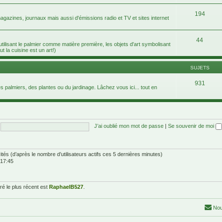
194
agazines, journaux mais aussi d'émissions radio et TV et sites internet
44
 utilisant le palmier comme matière première, les objets d'art symbolisant
ut la cuisine est un art!)
SUJETS
931
 palmiers, des plantes ou du jardinage. Lâchez vous ici... tout en
J’ai oublié mon mot de passe
|
Se souvenir de moi
nvités (d’après le nombre d’utilisateurs actifs ces 5 dernières minutes)
 17:45
é le plus récent est
RaphaelB527
.
Nou