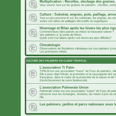
Multiplication : Recoltes, stockage des graines,
Vous saurez tout sur les graines de palmiers : récoltes, semi
Culture : Substrat, engrais, pots, paillage, arros
Tout ce qui concerne le sol, les substrats, les engrais, les
toutes vos idées de paillages décoratifs ou organiques.
Hivernage et Bilan après les hivers les plus ri
Comment leurs faire passer au mieux la mauvaise saison ?
Vos palmiers à la sortie de l'hiver.
Quels sont vos bilans après vos hivers les plus difficiles?
Climatologie
Observations de l'incidence climatique sur nos palmiers (co
Les prévisions météo.
CULTURE DES PALMIERS EN CLIMAT TROPICAL
L'association Ti Palm
TIPALM est une association "soeur" de Fous de palmiers, ell
Elle a pour objet l'étude, la promotion et la sauvegarde des p
françaises, dans le cadre de la protection de la nature et d
d'enrichissement de notre biodiversité.
L'association Palmeraie Union
Palmeraie Union est une association "soeur" de Fous de palm
retrouver tous les échanges, réunions, les mises à jour du si
l’île.
Les palmiers, jardins et parcs nationaux sous l