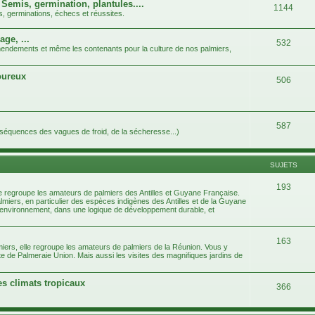
 Semis, germination, plantules....
1144
s, germinations, échecs et réussites.
age, ...
532
 amendements et même les contenants pour la culture de nos palmiers,
goureux
506
587
nséquences des vagues de froid, de la sécheresse...)
SUJETS
193
e regroupe les amateurs de palmiers des Antilles et Guyane Française.
almiers, en particulier des espèces indigènes des Antilles et de la Guyane
e l'environnement, dans une logique de développement durable, et
163
iers, elle regroupe les amateurs de palmiers de la Réunion. Vous y
te de Palmeraie Union. Mais aussi les visites des magnifiques jardins de
es climats tropicaux
366