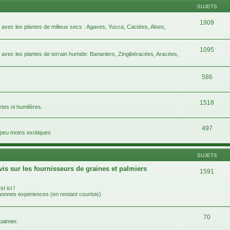
SUJETS
1909
e avec les plantes de milieux secs : Agaves, Yucca, Cactées, Aloes,
1095
e avec les plantes de terrain humide: Bananiers, Zingibéracées, Aracées,
586
1518
ytes ni humifères.
497
n peu moins exotiques
SUJETS
vis sur les fournisseurs de graines et palmiers
1591
t ici !
 bonnes expériences (en restant courtois)
70
almier.