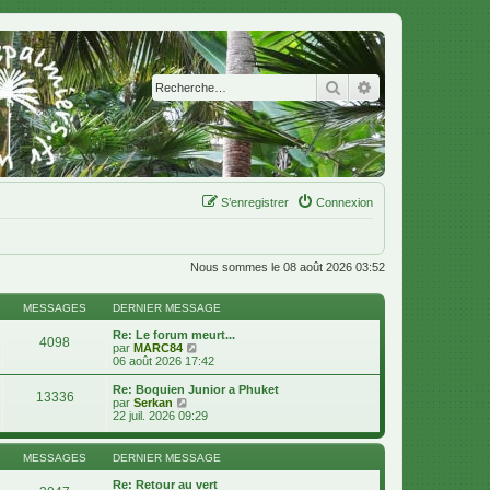
Rechercher
Recherche avanc
S’enregistrer
Connexion
Nous sommes le 08 août 2026 03:52
MESSAGES
DERNIER MESSAGE
Re: Le forum meurt...
4098
V
par
MARC84
o
06 août 2026 17:42
i
r
Re: Boquien Junior a Phuket
13336
l
V
par
Serkan
e
o
22 juil. 2026 09:29
d
i
e
r
r
l
MESSAGES
DERNIER MESSAGE
n
e
i
d
Re: Retour au vert