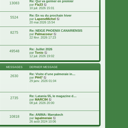
d
Re: Qui va germer en premier
s
13083
e
V
e
par
Fla33
s
r
o
r
10 juil. 2026 15:01
a
m
i
n
g
e
r
i
e
Re: En vu du prochain hiver
s
5524
l
e
V
par
LapeneMichel
s
e
r
o
20 mai 2026 15:54
a
d
m
i
g
e
e
r
e
Re: NEIGE PHOENIX CANARIENSIS
r
s
8275
l
V
par
Palmacoeur
n
s
e
o
22 févr. 2026 17:23
i
a
d
i
e
g
e
r
r
e
r
l
m
Re: Juillet 2026
n
49548
e
e
V
par
Tonio
i
d
s
o
12 juil. 2026 19:02
e
e
s
i
r
r
a
r
m
n
g
l
e
MESSAGES
DERNIER MESSAGE
i
e
e
s
e
d
s
Re: Visite d'une palmeraie in…
r
2630
e
a
V
par
PH47
m
r
g
o
29 janv. 2026 01:04
e
n
e
i
s
i
r
s
e
l
a
r
e
g
Re: Latania 55, le magazine d…
m
2735
d
e
V
par
MARC84
e
e
o
08 juil. 2026 20:00
s
r
i
s
n
r
a
i
l
g
Re: ANIMA: Marrakech
e
10818
e
e
V
par
lapalmeraie
r
d
o
26 août 2024 10:06
m
e
i
e
r
r