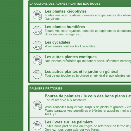
LA CULTURE DES AUTRES PLANTES EXOTIQUES
Les plantes xérophytes
Toutes vos interrogations, conseils et expériences de cultur
Dasylirions....
Les plantes humifères
Toutes vos interrogations, conseils et expériences de cultur
Strelitziacées, Fougères...
Les cycadales
Vous saurez tout sur les Cycadales...
Les autres plantes exotiques
Nos plantes préférées qui ne sont ni particulièrement xeroph
Les autres plantes et le jardin en général
Tout ce qui touche au jardinage en général et aux plantes u
PALMIERS PRATIQUES
Bourse de palmiers / le coin des bons plans / a
Forum réservé aux amateurs !
Vous souhaitez troquer vos surplus de plants et graines ? c'es
Faites partager vos pépinières préférées et aussi les moins
Allez-y !
Les livres sur les palmiers
Faites nous part de vos ouvrages de référence en terme de p
Donnez nous votre avis sur vos livres.