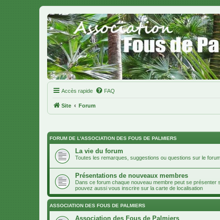
Accès rapide
FAQ
Site
Forum
FORUM DE L'ASSOCIATION DES FOUS DE PALMIERS
La vie du forum
Toutes les remarques, suggestions ou questions sur le forum
Présentations de nouveaux membres
Dans ce forum chaque nouveau membre peut se présenter soit
pouvez aussi vous inscrire sur la carte de localisation
ASSOCIATION DES FOUS DE PALMIERS
Association des Fous de Palmiers