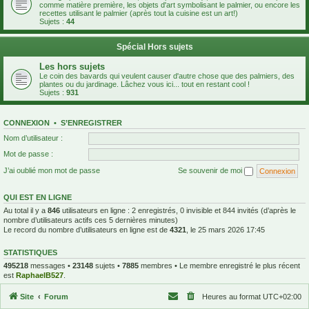
comme matière première, les objets d'art symbolisant le palmier, ou encore les
recettes utilisant le palmier (après tout la cuisine est un art!)
Sujets :
44
Spécial Hors sujets
Les hors sujets
Le coin des bavards qui veulent causer d'autre chose que des palmiers, des
plantes ou du jardinage. Lâchez vous ici... tout en restant cool !
Sujets :
931
CONNEXION
•
S’ENREGISTRER
Nom d’utilisateur :
Mot de passe :
J’ai oublié mon mot de passe
Se souvenir de moi
QUI EST EN LIGNE
Au total il y a
846
utilisateurs en ligne : 2 enregistrés, 0 invisible et 844 invités (d’après le
nombre d’utilisateurs actifs ces 5 dernières minutes)
Le record du nombre d’utilisateurs en ligne est de
4321
, le 25 mars 2026 17:45
STATISTIQUES
495218
messages •
23148
sujets •
7885
membres • Le membre enregistré le plus récent
est
RaphaelB527
.
Site
Forum
Heures au format
UTC+02:00