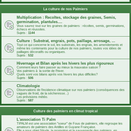
La culture de nos Palmiers
Multiplication : Recoltes, stockage des graines, Semis,
germination, plantules....
Vous saurez tout sur les graines de palmiers : récoltes, semis, germinations,
échecs et réussites.
Sujets :
1144
Culture : Substrat, engrais, pots, paillage, arrosage, ...
Tout ce qui concerne le sol, les substrats, les engrais, les amendements et
même les contenants pour la culture de nos palmiers, toutes vos idées de
paillages décoratifs ou organiques.
Sujets :
532
Hivernage et Bilan après les hivers les plus rigoureux
Comment leurs faire passer au mieux la mauvaise saison ?
Vos palmiers à la sortie de l'hiver.
Quels sont vos bilans après vos hivers les plus difficiles?
Sujets :
506
Climatologie
Observations de l'incidence climatique sur nos palmiers (conséquences des
vagues de froid, de la sécheresse...)
Les prévisions météo.
Sujets :
587
Culture des palmiers en climat tropical
L'association Ti Palm
TIPALM est une association "soeur" de Fous de palmiers, elle regroupe les
amateurs de palmiers des Antilles et Guyane Française.
Elle a pour objet l'étude, la promotion et la sauvegarde des palmiers, en