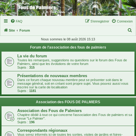
FAQ
S’enregistrer
Connexion
R
Site
Forum
e
Nous sommes le 08 août 2026 15:13
c
Forum de l'association des fous de palmiers
h
La vie du forum
e
Toutes les remarques, suggestions ou questions sur le forum des Fous de
Palmiers, ainsi que les évolutions de votre forum
r
Sujets :
315
c
Présentations de nouveaux membres
Dans ce forum chaque nouveau membre peut se présenter soit dans le
h
message général, soit en créant sont propre sujet. Vous pouvez aussi vous
inscrire sur la carte de localisation
e
Sujets :
1181
r
Association des FOUS DE PALMIERS
Association des Fous de Palmiers
Chapitre dédié à tout ce qui concerne l'association des Fous de palmiers et sa
revue "Le Palmier".
Sujets :
196
Correspondants régionaux
Vous serez informés ici de toutes les sorties, visites de jardins et foires-