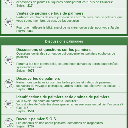
expositions de plantes auxquelles participeront les "Fous de Palmiers".
Sujets :
217
Visites de jardins de fous de palmiers
Partagez les photos de votre jardin ou de ceux d'autres fous de palmiers que
vous soyez membre, ou pas, de l'association
Pour une meilleure lisibilité, merci de ne créer qu'un sujet pour votre Jardin
Sujets :
683
Discussions palmiques
Discussions et questions sur les palmiers
Questions générales sur tout ce qui concerne les palmiers et photos de
palmiers.
Forum à but non commercial, les annonces de ventes seront supprimées
systématiquement!
Sujets :
4075
Découvertes de palmiers
Faites nous partager ici vos plus belles photos et vidéos de palmiers,
souvenirs de voyages palmiques, jardins publics ou découvertes locales....
Sujets :
1041
Identifications de palmiers et de graines de palmiers
Vous avez une photo de palmier à identifier?
Vous doutez de l'indentité d'une graine ramassée sous un palmier l'an passé?
C'est ici!
Sujets :
1501
Docteur palmier S.O.S
Les ennemis de nos chers palmiers, demandes de diagnostics.
Sujets :
1787