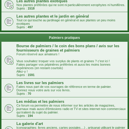
Les autres plantes exotiques
Nos plantes préférées qui ne sont ni particulièrement xerophytes ni humifères.
Sujets :
1518
Les autres plantes et le jardin en général
Tout ce qui touche au jardinage en général et aux plantes un peu moins
exotiques
Sujets :
497
Palmiers pratiques
Bourse de palmiers / le coin des bons plans / avis sur les
fournisseurs de graines et palmiers
Forum réservé aux amateurs !
Vous souhaitez troquer vos surplus de plants et graines ? c'est ici !
Faites partager vos pépinières préférées et aussi les moins bonnes
expériences (en restant courtois)
Allez-y !
Sujets :
1591
Les livres sur les palmiers
Faites nous part de vos ouvrages de référence en terme de palmier.
Donnez nous votre avis sur vos livres.
Sujets :
70
Les médias et les palmiers
Ce forum va permettre de nous informer sur les articles de magazines,
journaux mais aussi d'émissions radio et TV et sites internet non commerciaux
qui traitent du sujet du palmier.
Sujets :
194
La galerie d'art
Iconographies: livres anciens, cartes postales....) , artisanat utilisant le palmier