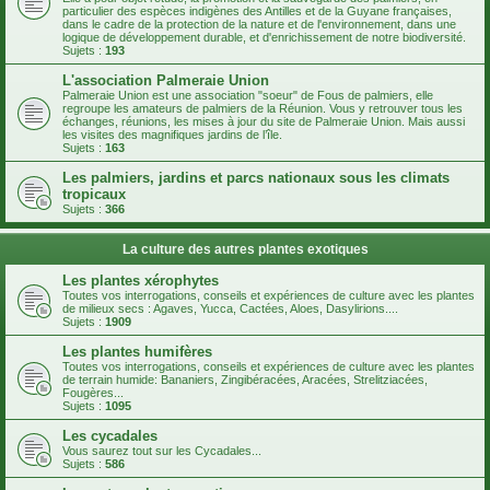
particulier des espèces indigènes des Antilles et de la Guyane françaises,
dans le cadre de la protection de la nature et de l'environnement, dans une
logique de développement durable, et d'enrichissement de notre biodiversité.
Sujets :
193
L'association Palmeraie Union
Palmeraie Union est une association "soeur" de Fous de palmiers, elle
regroupe les amateurs de palmiers de la Réunion. Vous y retrouver tous les
échanges, réunions, les mises à jour du site de Palmeraie Union. Mais aussi
les visites des magnifiques jardins de l’île.
Sujets :
163
Les palmiers, jardins et parcs nationaux sous les climats
tropicaux
Sujets :
366
La culture des autres plantes exotiques
Les plantes xérophytes
Toutes vos interrogations, conseils et expériences de culture avec les plantes
de milieux secs : Agaves, Yucca, Cactées, Aloes, Dasylirions....
Sujets :
1909
Les plantes humifères
Toutes vos interrogations, conseils et expériences de culture avec les plantes
de terrain humide: Bananiers, Zingibéracées, Aracées, Strelitziacées,
Fougères...
Sujets :
1095
Les cycadales
Vous saurez tout sur les Cycadales...
Sujets :
586