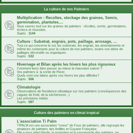
La culture de nos Palmiers
Multiplication : Recoltes, stockage des graines, Semis,
germination, plantules....
Vous saurez tout sur les graines de palmiers : récoltes, semis, germinations,
échecs et réussites.
Sujets :
1144
Culture : Substrat, engrais, pots, paillage, arrosage, ...
Tout ce qui concerne le sol, les substrats, les engrais, les amendements et
même les contenants pour la culture de nos palmiers, toutes vos idées de
paillages décoratifs ou organiques.
Sujets :
532
Hivernage et Bilan après les hivers les plus rigoureux
Comment leurs faire passer au mieux la mauvaise saison ?
Vos palmiers à la sortie de l'hiver.
Quels sont vos bilans après vos hivers les plus difficiles?
Sujets :
506
Climatologie
Observations de l'incidence climatique sur nos palmiers (conséquences des
vagues de froid, de la sécheresse...)
Les prévisions météo.
Sujets :
587
Culture des palmiers en climat tropical
L'association Ti Palm
TIPALM est une association "soeur" de Fous de palmiers, elle regroupe les
amateurs de palmiers des Antilles et Guyane Française.
Elle a pour objet l'étude, la promotion et la sauvegarde des palmiers, en