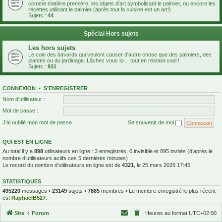
comme matière première, les objets d'art symbolisant le palmier, ou encore les
recettes utilisant le palmier (après tout la cuisine est un art!)
Sujets :
44
Spécial Hors sujets
Les hors sujets
Le coin des bavards qui veulent causer d'autre chose que des palmiers, des
plantes ou du jardinage. Lâchez vous ici... tout en restant cool !
Sujets :
931
CONNEXION
•
S’ENREGISTRER
Nom d’utilisateur :
Mot de passe :
J’ai oublié mon mot de passe
Se souvenir de moi
QUI EST EN LIGNE
Au total il y a
898
utilisateurs en ligne : 3 enregistrés, 0 invisible et 895 invités (d’après le
nombre d’utilisateurs actifs ces 5 dernières minutes)
Le record du nombre d’utilisateurs en ligne est de
4321
, le 25 mars 2026 17:45
STATISTIQUES
495220
messages •
23149
sujets •
7885
membres • Le membre enregistré le plus récent
est
RaphaelB527
.
Site
Forum
Heures au format
UTC+02:00