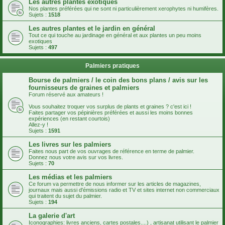
Les autres plantes exotiques
Nos plantes préférées qui ne sont ni particulièrement xerophytes ni humifères.
Sujets :
1518
Les autres plantes et le jardin en général
Tout ce qui touche au jardinage en général et aux plantes un peu moins
exotiques
Sujets :
497
Palmiers pratiques
Bourse de palmiers / le coin des bons plans / avis sur les
fournisseurs de graines et palmiers
Forum réservé aux amateurs !
Vous souhaitez troquer vos surplus de plants et graines ? c'est ici !
Faites partager vos pépinières préférées et aussi les moins bonnes
expériences (en restant courtois)
Allez-y !
Sujets :
1591
Les livres sur les palmiers
Faites nous part de vos ouvrages de référence en terme de palmier.
Donnez nous votre avis sur vos livres.
Sujets :
70
Les médias et les palmiers
Ce forum va permettre de nous informer sur les articles de magazines,
journaux mais aussi d'émissions radio et TV et sites internet non commerciaux
qui traitent du sujet du palmier.
Sujets :
194
La galerie d'art
Iconographies: livres anciens, cartes postales....) , artisanat utilisant le palmier