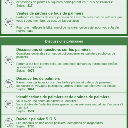
expositions de plantes auxquelles participeront les "Fous de Palmiers".
Sujets :
217
Visites de jardins de fous de palmiers
Partagez les photos de votre jardin ou de ceux d'autres fous de palmiers que
vous soyez membre, ou pas, de l'association
Pour une meilleure lisibilité, merci de ne créer qu'un sujet pour votre Jardin
Sujets :
683
Discussions palmiques
Discussions et questions sur les palmiers
Questions générales sur tout ce qui concerne les palmiers et photos de
palmiers.
Forum à but non commercial, les annonces de ventes seront supprimées
systématiquement!
Sujets :
4075
Découvertes de palmiers
Faites nous partager ici vos plus belles photos et vidéos de palmiers,
souvenirs de voyages palmiques, jardins publics ou découvertes locales....
Sujets :
1041
Identifications de palmiers et de graines de palmiers
Vous avez une photo de palmier à identifier?
Vous doutez de l'indentité d'une graine ramassée sous un palmier l'an passé?
C'est ici!
Sujets :
1501
Docteur palmier S.O.S
Les ennemis de nos chers palmiers, demandes de diagnostics.
Sujets :
1788