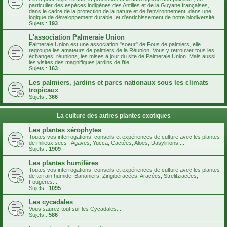
particulier des espèces indigènes des Antilles et de la Guyane françaises,
dans le cadre de la protection de la nature et de l'environnement, dans une
logique de développement durable, et d'enrichissement de notre biodiversité.
Sujets :
193
L'association Palmeraie Union
Palmeraie Union est une association "soeur" de Fous de palmiers, elle
regroupe les amateurs de palmiers de la Réunion. Vous y retrouver tous les
échanges, réunions, les mises à jour du site de Palmeraie Union. Mais aussi
les visites des magnifiques jardins de l’île.
Sujets :
163
Les palmiers, jardins et parcs nationaux sous les climats
tropicaux
Sujets :
366
La culture des autres plantes exotiques
Les plantes xérophytes
Toutes vos interrogations, conseils et expériences de culture avec les plantes
de milieux secs : Agaves, Yucca, Cactées, Aloes, Dasylirions....
Sujets :
1909
Les plantes humifères
Toutes vos interrogations, conseils et expériences de culture avec les plantes
de terrain humide: Bananiers, Zingibéracées, Aracées, Strelitziacées,
Fougères...
Sujets :
1095
Les cycadales
Vous saurez tout sur les Cycadales...
Sujets :
586