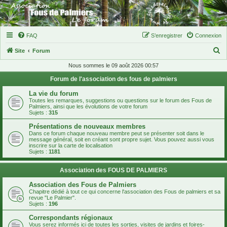
FAQ
S’enregistrer
Connexion
R
Site
Forum
e
Nous sommes le 09 août 2026 00:57
c
Forum de l'association des fous de palmiers
h
La vie du forum
e
Toutes les remarques, suggestions ou questions sur le forum des Fous de
Palmiers, ainsi que les évolutions de votre forum
r
Sujets :
315
c
Présentations de nouveaux membres
Dans ce forum chaque nouveau membre peut se présenter soit dans le
h
message général, soit en créant sont propre sujet. Vous pouvez aussi vous
inscrire sur la carte de localisation
e
Sujets :
1181
r
Association des FOUS DE PALMIERS
Association des Fous de Palmiers
Chapitre dédié à tout ce qui concerne l'association des Fous de palmiers et sa
revue "Le Palmier".
Sujets :
196
Correspondants régionaux
Vous serez informés ici de toutes les sorties, visites de jardins et foires-