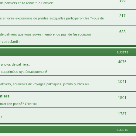
196
 de palmiers et sa revue "Le Palmier".
217
ins et foires-expositions de plantes auxquelles participeront les "Fous de
683
s de palmiers que vous soyez membre, ou pas, de l'association
r votre Jardin
SUJETS
4075
 photos de palmiers.
t supprimées systématiquement!
1041
 palmiers, souvenirs de voyages palmiques, jardins publics ou
lmiers
1501
ier l'an passé? C'est ici!
1787
cs.
SUJETS