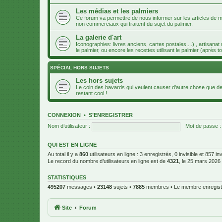
Les médias et les palmiers
Ce forum va permettre de nous informer sur les articles de m
non commerciaux qui traitent du sujet du palmier.
La galerie d'art
Iconographies: livres anciens, cartes postales....) , artisanat
le palmier, ou encore les recettes utilisant le palmier (après to
SPÉCIAL HORS SUJETS
Les hors sujets
Le coin des bavards qui veulent causer d'autre chose que des
restant cool !
CONNEXION
•
S’ENREGISTRER
Nom d’utilisateur :
Mot de passe :
QUI EST EN LIGNE
Au total il y a
860
utilisateurs en ligne : 3 enregistrés, 0 invisible et 857 i
Le record du nombre d’utilisateurs en ligne est de
4321
, le 25 mars 2026
STATISTIQUES
495207
messages •
23148
sujets •
7885
membres • Le membre enregistr
Site
Forum