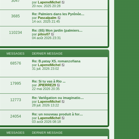
3047
e
e
V
par
LapeneMichel
r
r
o
20 nov. 2025 20:28
m
n
i
e
i
r
Re: Palmiers dans les Pyrénée…
s
3685
e
l
V
par
Pascalpalm
s
r
e
o
14 oct. 2025 21:45
a
m
d
i
g
e
e
r
e
Re: (65) Mon jardin (palmiers…
s
r
110234
l
V
par
pilou07
s
n
e
o
04 août 2026 23:31
a
i
d
i
g
e
e
r
e
r
r
l
m
n
e
MESSAGES
DERNIER MESSAGE
e
i
d
s
e
e
Re: B.yatay XS. romanzofiana
s
r
68576
r
V
par
LapeneMichel
a
m
n
o
31 juil. 2026 23:02
g
e
i
i
e
s
e
r
s
r
l
a
Re: Si tu vas à Rio ...
m
17995
e
g
V
par
JPIERRE29
e
d
e
o
22 mai 2026 20:35
s
e
i
s
r
r
a
Re: Variégation ou imaginatio…
n
12773
l
g
V
par
LapeneMichel
i
e
e
o
28 juil. 2026 13:22
e
d
i
r
e
r
m
Re: un nouveau produit à for…
r
24054
l
e
V
par
LapeneMichel
n
e
s
o
03 août 2026 08:18
i
d
s
i
e
e
a
r
r
r
g
l
MESSAGES
DERNIER MESSAGE
m
n
e
e
e
i