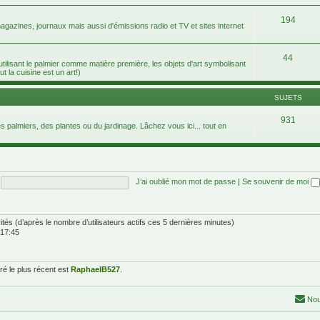
194
agazines, journaux mais aussi d'émissions radio et TV et sites internet
44
 utilisant le palmier comme matière première, les objets d'art symbolisant
ut la cuisine est un art!)
SUJETS
931
 palmiers, des plantes ou du jardinage. Lâchez vous ici... tout en
J’ai oublié mon mot de passe
|
Se souvenir de moi
nvités (d’après le nombre d’utilisateurs actifs ces 5 dernières minutes)
 17:45
é le plus récent est
RaphaelB527
.
Nou