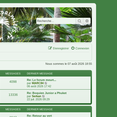
Rechercher
Recherche avanc
S’enregistrer
Connexion
Nous sommes le 07 août 2026 18:55
MESSAGES
DERNIER MESSAGE
Re: Le forum meurt...
4098
V
par
MARC84
o
06 août 2026 17:42
i
r
Re: Boquien Junior a Phuket
13336
l
V
par
Serkan
e
o
22 juil. 2026 09:29
d
i
e
r
r
l
MESSAGES
DERNIER MESSAGE
n
e
i
d
Re: Retour au vert