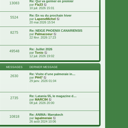
d
Re: Qui va germer en premier
s
13083
e
V
e
par
Fla33
s
r
o
r
10 juil. 2026 15:01
a
m
i
n
g
e
r
i
e
Re: En vu du prochain hiver
s
5524
l
e
V
par
LapeneMichel
s
e
r
o
20 mai 2026 15:54
a
d
m
i
g
e
e
r
e
Re: NEIGE PHOENIX CANARIENSIS
r
s
8275
l
V
par
Palmacoeur
n
s
e
o
22 févr. 2026 17:23
i
a
d
i
e
g
e
r
r
e
r
l
m
Re: Juillet 2026
n
49548
e
e
V
par
Tonio
i
d
s
o
12 juil. 2026 19:02
e
e
s
i
r
r
a
r
m
n
g
l
e
MESSAGES
DERNIER MESSAGE
i
e
e
s
e
d
s
Re: Visite d'une palmeraie in…
r
2630
e
a
V
par
PH47
m
r
g
o
29 janv. 2026 01:04
e
n
e
i
s
i
r
s
e
l
a
r
e
g
Re: Latania 55, le magazine d…
m
2735
d
e
V
par
MARC84
e
e
o
08 juil. 2026 20:00
s
r
i
s
n
r
a
i
l
g
Re: ANIMA: Marrakech
e
10818
e
e
V
par
lapalmeraie
r
d
o
26 août 2024 10:06
m
e
i
e
r
r