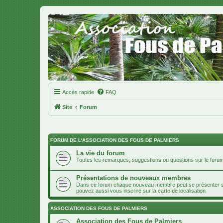
Accès rapide
FAQ
Site
Forum
FORUM DE L'ASSOCIATION DES FOUS DE PALMIERS
La vie du forum
Toutes les remarques, suggestions ou questions sur le forum
Présentations de nouveaux membres
Dans ce forum chaque nouveau membre peut se présenter soit
pouvez aussi vous inscrire sur la carte de localisation
ASSOCIATION DES FOUS DE PALMIERS
Association des Fous de Palmiers