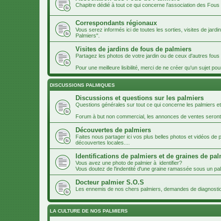
Chapitre dédié à tout ce qui concerne l'association des Fous
Correspondants régionaux
Vous serez informés ici de toutes les sorties, visites de jard
Palmiers".
Visites de jardins de fous de palmiers
Partagez les photos de votre jardin ou de ceux d'autres fou
Pour une meilleure lisibilité, merci de ne créer qu'un sujet pou
DISCUSSIONS PALMIQUES
Discussions et questions sur les palmiers
Questions générales sur tout ce qui concerne les palmiers et
Forum à but non commercial, les annonces de ventes seron
Découvertes de palmiers
Faites nous partager ici vos plus belles photos et vidéos de
découvertes locales....
Identifications de palmiers et de graines de pa
Vous avez une photo de palmier à identifier?
Vous doutez de l'indentité d'une graine ramassée sous un palm
Docteur palmier S.O.S
Les ennemis de nos chers palmiers, demandes de diagnosti
LA CULTURE DE NOS PALMIERS