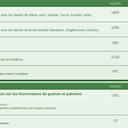
SUJETS
1909
e avec les plantes de milieux secs : Agaves, Yucca, Cactées, Aloes,
1095
e avec les plantes de terrain humide: Bananiers, Zingibéracées, Aracées,
586
1518
ytes ni humifères.
497
n peu moins exotiques
SUJETS
vis sur les fournisseurs de graines et palmiers
1591
t ici !
 bonnes expériences (en restant courtois)
70
almier.