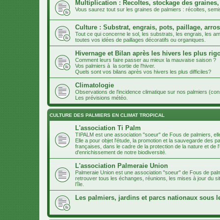
Multiplication : Recoltes, stockage des graines,
Vous saurez tout sur les graines de palmiers : récoltes, semi
Culture : Substrat, engrais, pots, paillage, arros
Tout ce qui concerne le sol, les substrats, les engrais, les
toutes vos idées de paillages décoratifs ou organiques.
Hivernage et Bilan après les hivers les plus ri
Comment leurs faire passer au mieux la mauvaise saison ?
Vos palmiers à la sortie de l'hiver.
Quels sont vos bilans après vos hivers les plus difficiles?
Climatologie
Observations de l'incidence climatique sur nos palmiers (co
Les prévisions météo.
CULTURE DES PALMIERS EN CLIMAT TROPICAL
L'association Ti Palm
TIPALM est une association "soeur" de Fous de palmiers, ell
Elle a pour objet l'étude, la promotion et la sauvegarde des p
françaises, dans le cadre de la protection de la nature et d
d'enrichissement de notre biodiversité.
L'association Palmeraie Union
Palmeraie Union est une association "soeur" de Fous de palm
retrouver tous les échanges, réunions, les mises à jour du si
l’île.
Les palmiers, jardins et parcs nationaux sous l