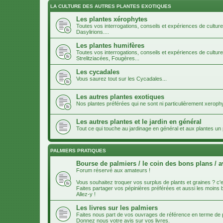
LA CULTURE DES AUTRES PLANTES EXOTIQUES
Les plantes xérophytes
Toutes vos interrogations, conseils et expériences de cultur
Dasylirions....
Les plantes humifères
Toutes vos interrogations, conseils et expériences de cultur
Strelitziacées, Fougères...
Les cycadales
Vous saurez tout sur les Cycadales...
Les autres plantes exotiques
Nos plantes préférées qui ne sont ni particulièrement xeroph
Les autres plantes et le jardin en général
Tout ce qui touche au jardinage en général et aux plantes u
PALMIERS PRATIQUES
Bourse de palmiers / le coin des bons plans / a
Forum réservé aux amateurs !
Vous souhaitez troquer vos surplus de plants et graines ? c'es
Faites partager vos pépinières préférées et aussi les moins
Allez-y !
Les livres sur les palmiers
Faites nous part de vos ouvrages de référence en terme de p
Donnez nous votre avis sur vos livres.