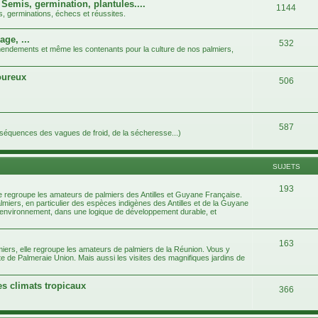
 Semis, germination, plantules....
1144
s, germinations, échecs et réussites.
age, ...
532
 amendements et même les contenants pour la culture de nos palmiers,
goureux
506
587
nséquences des vagues de froid, de la sécheresse...)
SUJETS
193
e regroupe les amateurs de palmiers des Antilles et Guyane Française.
almiers, en particulier des espèces indigènes des Antilles et de la Guyane
e l'environnement, dans une logique de développement durable, et
163
iers, elle regroupe les amateurs de palmiers de la Réunion. Vous y
te de Palmeraie Union. Mais aussi les visites des magnifiques jardins de
es climats tropicaux
366