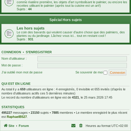
comme matière première, les objets d'art symbolisant le palmier, ou encore les
recettes utilisant le palmier (après tout la cuisine est un art!)
Sujets :
44
Spécial Hors sujets
Les hors sujets
Le coin des bavards qui veulent causer d'autre chose que des palmiers, des
plantes ou du jardinage. Lâchez vous ici... tout en restant cool !
Sujets :
931
CONNEXION
•
S’ENREGISTRER
Nom d’utilisateur :
Mot de passe :
J’ai oublié mon mot de passe
Se souvenir de moi
QUI EST EN LIGNE
Au total il y a
659
utilisateurs en ligne : 4 enregistrés, 0 invisible et 655 invités (d’après le
nombre d’utilisateurs actifs ces 5 dernières minutes)
Le record du nombre d’utilisateurs en ligne est de
4321
, le 25 mars 2026 17:45
STATISTIQUES
495227
messages •
23150
sujets •
7885
membres • Le membre enregistré le plus récent
est
RaphaelB527
.
Site
Forum
Heures au format
UTC+02:00