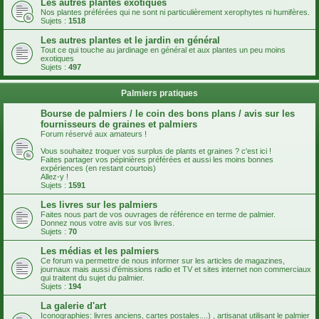
Les autres plantes exotiques
Nos plantes préférées qui ne sont ni particulièrement xerophytes ni humifères.
Sujets :
1518
Les autres plantes et le jardin en général
Tout ce qui touche au jardinage en général et aux plantes un peu moins
exotiques
Sujets :
497
Palmiers pratiques
Bourse de palmiers / le coin des bons plans / avis sur les
fournisseurs de graines et palmiers
Forum réservé aux amateurs !
Vous souhaitez troquer vos surplus de plants et graines ? c'est ici !
Faites partager vos pépinières préférées et aussi les moins bonnes
expériences (en restant courtois)
Allez-y !
Sujets :
1591
Les livres sur les palmiers
Faites nous part de vos ouvrages de référence en terme de palmier.
Donnez nous votre avis sur vos livres.
Sujets :
70
Les médias et les palmiers
Ce forum va permettre de nous informer sur les articles de magazines,
journaux mais aussi d'émissions radio et TV et sites internet non commerciaux
qui traitent du sujet du palmier.
Sujets :
194
La galerie d'art
Iconographies: livres anciens, cartes postales....) , artisanat utilisant le palmier