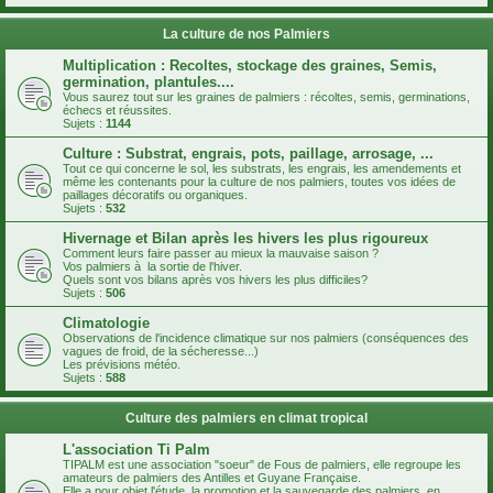
La culture de nos Palmiers
Multiplication : Recoltes, stockage des graines, Semis,
germination, plantules....
Vous saurez tout sur les graines de palmiers : récoltes, semis, germinations,
échecs et réussites.
Sujets :
1144
Culture : Substrat, engrais, pots, paillage, arrosage, ...
Tout ce qui concerne le sol, les substrats, les engrais, les amendements et
même les contenants pour la culture de nos palmiers, toutes vos idées de
paillages décoratifs ou organiques.
Sujets :
532
Hivernage et Bilan après les hivers les plus rigoureux
Comment leurs faire passer au mieux la mauvaise saison ?
Vos palmiers à la sortie de l'hiver.
Quels sont vos bilans après vos hivers les plus difficiles?
Sujets :
506
Climatologie
Observations de l'incidence climatique sur nos palmiers (conséquences des
vagues de froid, de la sécheresse...)
Les prévisions météo.
Sujets :
588
Culture des palmiers en climat tropical
L'association Ti Palm
TIPALM est une association "soeur" de Fous de palmiers, elle regroupe les
amateurs de palmiers des Antilles et Guyane Française.
Elle a pour objet l'étude, la promotion et la sauvegarde des palmiers, en