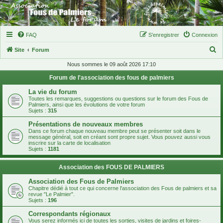
FAQ
S’enregistrer
Connexion
R
Site
Forum
e
Nous sommes le 09 août 2026 17:10
c
Forum de l'association des fous de palmiers
h
La vie du forum
e
Toutes les remarques, suggestions ou questions sur le forum des Fous de
Palmiers, ainsi que les évolutions de votre forum
r
Sujets :
315
c
Présentations de nouveaux membres
Dans ce forum chaque nouveau membre peut se présenter soit dans le
h
message général, soit en créant sont propre sujet. Vous pouvez aussi vous
inscrire sur la carte de localisation
e
Sujets :
1181
r
Association des FOUS DE PALMIERS
Association des Fous de Palmiers
Chapitre dédié à tout ce qui concerne l'association des Fous de palmiers et sa
revue "Le Palmier".
Sujets :
196
Correspondants régionaux
Vous serez informés ici de toutes les sorties, visites de jardins et foires-