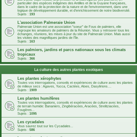
particulier des espèces indigènes des Antilles et de la Guyane françaises,
dans le cadre de la protection de la nature et de l'environnement, dans une
logique de développement durable, et d'enrichissement de notre biodiversité.
Sujets :
193
L'association Palmeraie Union
Palmeraie Union est une association "soeur" de Fous de palmiers, elle
regroupe les amateurs de palmiers de la Réunion. Vous y retrouver tous les
échanges, réunions, les mises à jour du site de Palmeraie Union. Mais aussi
les visites des magnifiques jardins de l’île.
Sujets :
163
Les palmiers, jardins et parcs nationaux sous les climats
tropicaux
Sujets :
366
La culture des autres plantes exotiques
Les plantes xérophytes
Toutes vos interrogations, conseils et expériences de culture avec les plantes
de milieux secs : Agaves, Yucca, Cactées, Aloes, Dasylirions....
Sujets :
1909
Les plantes humifères
Toutes vos interrogations, conseils et expériences de culture avec les plantes
de terrain humide: Bananiers, Zingibéracées, Aracées, Strelitziacées,
Fougères...
Sujets :
1095
Les cycadales
Vous saurez tout sur les Cycadales...
Sujets :
586