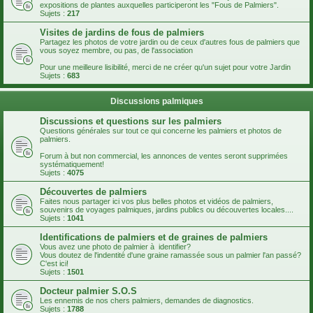
expositions de plantes auxquelles participeront les "Fous de Palmiers".
Sujets :
217
Visites de jardins de fous de palmiers
Partagez les photos de votre jardin ou de ceux d'autres fous de palmiers que
vous soyez membre, ou pas, de l'association
Pour une meilleure lisibilité, merci de ne créer qu'un sujet pour votre Jardin
Sujets :
683
Discussions palmiques
Discussions et questions sur les palmiers
Questions générales sur tout ce qui concerne les palmiers et photos de
palmiers.
Forum à but non commercial, les annonces de ventes seront supprimées
systématiquement!
Sujets :
4075
Découvertes de palmiers
Faites nous partager ici vos plus belles photos et vidéos de palmiers,
souvenirs de voyages palmiques, jardins publics ou découvertes locales....
Sujets :
1041
Identifications de palmiers et de graines de palmiers
Vous avez une photo de palmier à identifier?
Vous doutez de l'indentité d'une graine ramassée sous un palmier l'an passé?
C'est ici!
Sujets :
1501
Docteur palmier S.O.S
Les ennemis de nos chers palmiers, demandes de diagnostics.
Sujets :
1788