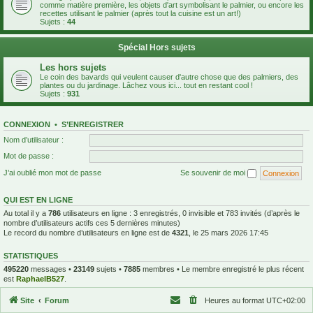
comme matière première, les objets d'art symbolisant le palmier, ou encore les
recettes utilisant le palmier (après tout la cuisine est un art!)
Sujets :
44
Spécial Hors sujets
Les hors sujets
Le coin des bavards qui veulent causer d'autre chose que des palmiers, des
plantes ou du jardinage. Lâchez vous ici... tout en restant cool !
Sujets :
931
CONNEXION
•
S’ENREGISTRER
Nom d’utilisateur :
Mot de passe :
J’ai oublié mon mot de passe
Se souvenir de moi
QUI EST EN LIGNE
Au total il y a
786
utilisateurs en ligne : 3 enregistrés, 0 invisible et 783 invités (d’après le
nombre d’utilisateurs actifs ces 5 dernières minutes)
Le record du nombre d’utilisateurs en ligne est de
4321
, le 25 mars 2026 17:45
STATISTIQUES
495220
messages •
23149
sujets •
7885
membres • Le membre enregistré le plus récent
est
RaphaelB527
.
Site
Forum
Heures au format
UTC+02:00