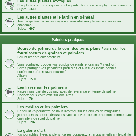
Les autres plantes exotiques
Nos plantes préférées qui ne sont ni particulièrement xerophytes ni humifères.
Sujets :
1518
Les autres plantes et le jardin en général
Tout ce qui touche au jardinage en général et aux plantes un peu moins
exotiques
Sujets :
497
Palmiers pratiques
Bourse de palmiers / le coin des bons plans / avis sur les
fournisseurs de graines et palmiers
Forum réservé aux amateurs !
Vous souhaitez troquer vos surplus de plants et graines ? c'est ici !
Faites partager vos pépinières préférées et aussi les moins bonnes
expériences (en restant courtois)
Allez-y !
Sujets :
1591
Les livres sur les palmiers
Faites nous part de vos ouvrages de référence en terme de palmier.
Donnez nous votre avis sur vos livres.
Sujets :
70
Les médias et les palmiers
Ce forum va permettre de nous informer sur les articles de magazines,
journaux mais aussi d'émissions radio et TV et sites internet non commerciaux
qui traitent du sujet du palmier.
Sujets :
194
La galerie d'art
Iconographies: livres anciens, cartes postales....) , artisanat utilisant le palmier