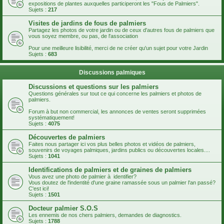
expositions de plantes auxquelles participeront les "Fous de Palmiers".
Sujets :
217
Visites de jardins de fous de palmiers
Partagez les photos de votre jardin ou de ceux d'autres fous de palmiers que
vous soyez membre, ou pas, de l'association
Pour une meilleure lisibilité, merci de ne créer qu'un sujet pour votre Jardin
Sujets :
683
Discussions palmiques
Discussions et questions sur les palmiers
Questions générales sur tout ce qui concerne les palmiers et photos de
palmiers.
Forum à but non commercial, les annonces de ventes seront supprimées
systématiquement!
Sujets :
4075
Découvertes de palmiers
Faites nous partager ici vos plus belles photos et vidéos de palmiers,
souvenirs de voyages palmiques, jardins publics ou découvertes locales....
Sujets :
1041
Identifications de palmiers et de graines de palmiers
Vous avez une photo de palmier à identifier?
Vous doutez de l'indentité d'une graine ramassée sous un palmier l'an passé?
C'est ici!
Sujets :
1501
Docteur palmier S.O.S
Les ennemis de nos chers palmiers, demandes de diagnostics.
Sujets :
1788