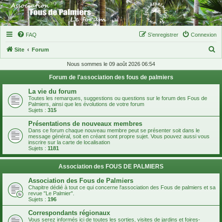
FAQ
S’enregistrer
Connexion
R
Site
Forum
e
Nous sommes le 09 août 2026 06:54
c
Forum de l'association des fous de palmiers
h
La vie du forum
e
Toutes les remarques, suggestions ou questions sur le forum des Fous de
Palmiers, ainsi que les évolutions de votre forum
r
Sujets :
315
c
Présentations de nouveaux membres
Dans ce forum chaque nouveau membre peut se présenter soit dans le
h
message général, soit en créant sont propre sujet. Vous pouvez aussi vous
inscrire sur la carte de localisation
e
Sujets :
1181
r
Association des FOUS DE PALMIERS
Association des Fous de Palmiers
Chapitre dédié à tout ce qui concerne l'association des Fous de palmiers et sa
revue "Le Palmier".
Sujets :
196
Correspondants régionaux
Vous serez informés ici de toutes les sorties, visites de jardins et foires-