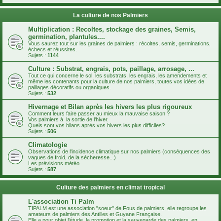
La culture de nos Palmiers
Multiplication : Recoltes, stockage des graines, Semis,
germination, plantules....
Vous saurez tout sur les graines de palmiers : récoltes, semis, germinations,
échecs et réussites.
Sujets :
1144
Culture : Substrat, engrais, pots, paillage, arrosage, ...
Tout ce qui concerne le sol, les substrats, les engrais, les amendements et
même les contenants pour la culture de nos palmiers, toutes vos idées de
paillages décoratifs ou organiques.
Sujets :
532
Hivernage et Bilan après les hivers les plus rigoureux
Comment leurs faire passer au mieux la mauvaise saison ?
Vos palmiers à la sortie de l'hiver.
Quels sont vos bilans après vos hivers les plus difficiles?
Sujets :
506
Climatologie
Observations de l'incidence climatique sur nos palmiers (conséquences des
vagues de froid, de la sécheresse...)
Les prévisions météo.
Sujets :
587
Culture des palmiers en climat tropical
L'association Ti Palm
TIPALM est une association "soeur" de Fous de palmiers, elle regroupe les
amateurs de palmiers des Antilles et Guyane Française.
Elle a pour objet l'étude, la promotion et la sauvegarde des palmiers, en