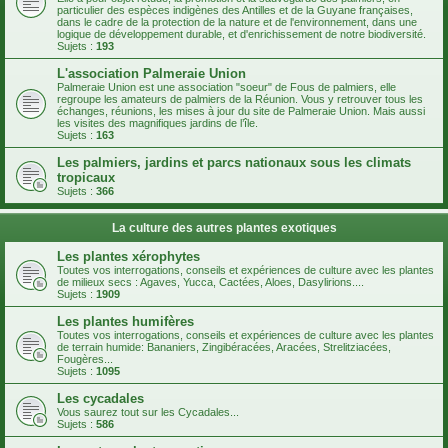
particulier des espèces indigènes des Antilles et de la Guyane françaises,
dans le cadre de la protection de la nature et de l'environnement, dans une
logique de développement durable, et d'enrichissement de notre biodiversité.
Sujets :
193
L'association Palmeraie Union
Palmeraie Union est une association "soeur" de Fous de palmiers, elle
regroupe les amateurs de palmiers de la Réunion. Vous y retrouver tous les
échanges, réunions, les mises à jour du site de Palmeraie Union. Mais aussi
les visites des magnifiques jardins de l’île.
Sujets :
163
Les palmiers, jardins et parcs nationaux sous les climats
tropicaux
Sujets :
366
La culture des autres plantes exotiques
Les plantes xérophytes
Toutes vos interrogations, conseils et expériences de culture avec les plantes
de milieux secs : Agaves, Yucca, Cactées, Aloes, Dasylirions....
Sujets :
1909
Les plantes humifères
Toutes vos interrogations, conseils et expériences de culture avec les plantes
de terrain humide: Bananiers, Zingibéracées, Aracées, Strelitziacées,
Fougères...
Sujets :
1095
Les cycadales
Vous saurez tout sur les Cycadales...
Sujets :
586