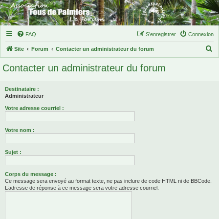
FAQ
S’enregistrer
Connexion
R
Site
Forum
Contacter un administrateur du forum
e
Contacter un administrateur du forum
c
h
Destinataire :
e
Administrateur
r
Votre adresse courriel :
c
Votre nom :
h
e
Sujet :
r
Corps du message :
Ce message sera envoyé au format texte, ne pas inclure de code HTML ni de BBCode.
L’adresse de réponse à ce message sera votre adresse courriel.