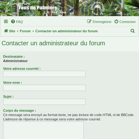
FAQ
S’enregistrer
Connexion
R
Site
Forum
Contacter un administrateur du forum
e
Contacter un administrateur du forum
c
h
Destinataire :
e
Administrateur
r
Votre adresse courriel :
c
Votre nom :
h
e
Sujet :
r
Corps du message :
Ce message sera envoyé au format texte, ne pas inclure de code HTML ni de BBCode.
L’adresse de réponse à ce message sera votre adresse courriel.