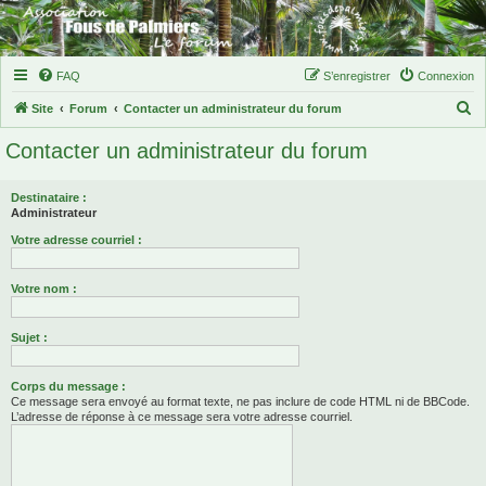
FAQ
S’enregistrer
Connexion
R
Site
Forum
Contacter un administrateur du forum
e
Contacter un administrateur du forum
c
h
Destinataire :
e
Administrateur
r
Votre adresse courriel :
c
Votre nom :
h
e
Sujet :
r
Corps du message :
Ce message sera envoyé au format texte, ne pas inclure de code HTML ni de BBCode.
L’adresse de réponse à ce message sera votre adresse courriel.