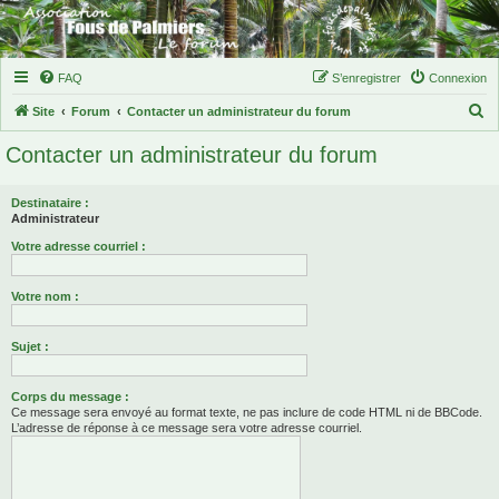
FAQ
S’enregistrer
Connexion
R
Site
Forum
Contacter un administrateur du forum
e
Contacter un administrateur du forum
c
h
Destinataire :
e
Administrateur
r
Votre adresse courriel :
c
Votre nom :
h
e
Sujet :
r
Corps du message :
Ce message sera envoyé au format texte, ne pas inclure de code HTML ni de BBCode.
L’adresse de réponse à ce message sera votre adresse courriel.