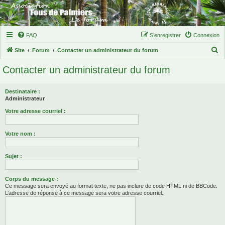
FAQ
S’enregistrer
Connexion
R
Site
Forum
Contacter un administrateur du forum
e
Contacter un administrateur du forum
c
h
Destinataire :
e
Administrateur
r
Votre adresse courriel :
c
Votre nom :
h
e
Sujet :
r
Corps du message :
Ce message sera envoyé au format texte, ne pas inclure de code HTML ni de BBCode.
L’adresse de réponse à ce message sera votre adresse courriel.