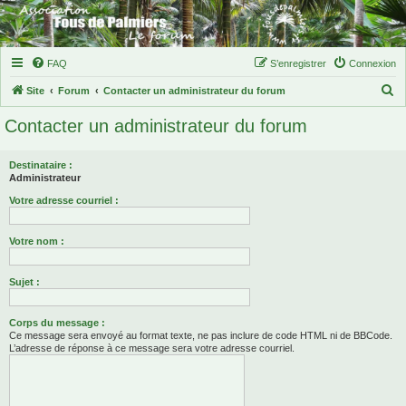
FAQ
S’enregistrer
Connexion
R
Site
Forum
Contacter un administrateur du forum
e
Contacter un administrateur du forum
c
h
Destinataire :
e
Administrateur
r
Votre adresse courriel :
c
Votre nom :
h
e
Sujet :
r
Corps du message :
Ce message sera envoyé au format texte, ne pas inclure de code HTML ni de BBCode.
L’adresse de réponse à ce message sera votre adresse courriel.