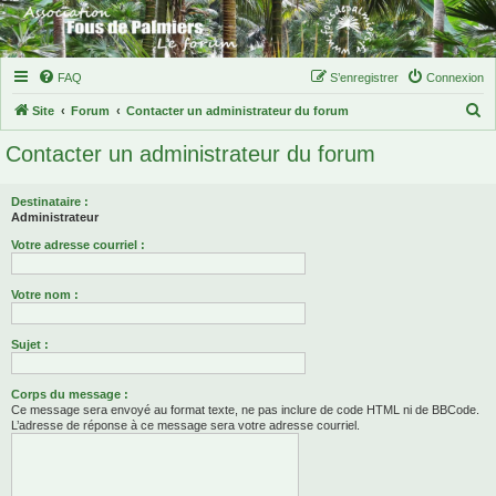
FAQ
S’enregistrer
Connexion
R
Site
Forum
Contacter un administrateur du forum
e
Contacter un administrateur du forum
c
h
Destinataire :
e
Administrateur
r
Votre adresse courriel :
c
Votre nom :
h
e
Sujet :
r
Corps du message :
Ce message sera envoyé au format texte, ne pas inclure de code HTML ni de BBCode.
L’adresse de réponse à ce message sera votre adresse courriel.