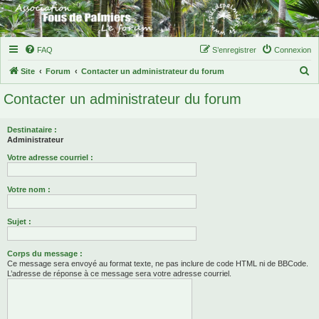
FAQ
S’enregistrer
Connexion
R
Site
Forum
Contacter un administrateur du forum
e
Contacter un administrateur du forum
c
h
Destinataire :
e
Administrateur
r
Votre adresse courriel :
c
Votre nom :
h
e
Sujet :
r
Corps du message :
Ce message sera envoyé au format texte, ne pas inclure de code HTML ni de BBCode.
L’adresse de réponse à ce message sera votre adresse courriel.