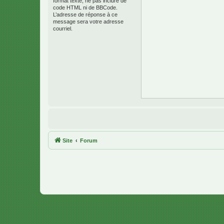
format texte, ne pas inclure de
code HTML ni de BBCode.
L’adresse de réponse à ce
message sera votre adresse
courriel.
Site
Forum